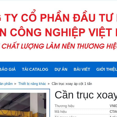
BÁO GIÁ
TẢI CATALOG
DỰ ÁN
BÀI VIẾT
GIỚI THIỆ
ản phẩm
►
Thiết bị nâng khác
►
Cần trục xoay áp cột 1 tấn
Cần trục xoay
Thương hiệu
VNI
Mã hiệu
CTA