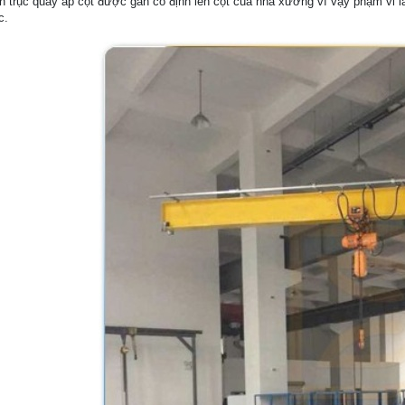
n trục quay áp cột được gắn cố định lên cột của nhà xưởng vì vậy phạm vi 
c.