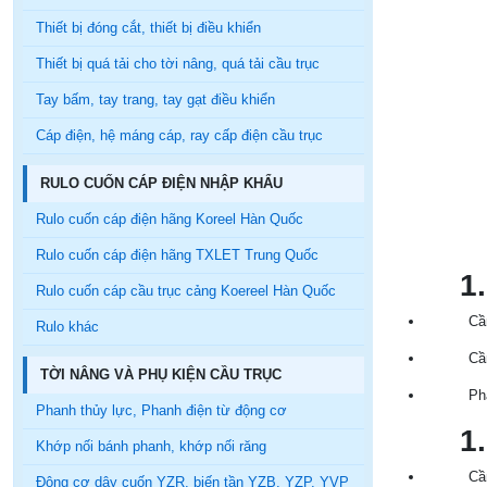
Thiết bị đóng cắt, thiết bị điều khiển
Thiết bị quá tải cho tời nâng, quá tải cầu trục
Tay bấm, tay trang, tay gạt điều khiển
Cáp điện, hệ máng cáp, ray cấp điện cầu trục
RULO CUỐN CÁP ĐIỆN NHẬP KHẨU
Rulo cuốn cáp điện hãng Koreel Hàn Quốc
Rulo cuốn cáp điện hãng TXLET Trung Quốc
1.1
Rulo cuốn cáp cầu trục cảng Koereel Hàn Quốc
Cầ
Rulo khác
Cầ
TỜI NÂNG VÀ PHỤ KIỆN CẦU TRỤC
Ph
Phanh thủy lực, Phanh điện từ động cơ
1.1
Khớp nối bánh phanh, khớp nối răng
Cầ
Động cơ dây cuốn YZR, biến tần YZB, YZP, YVP