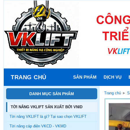
TRANG CHỦ
SẢN PHẨM
DỊCH VỤ
Trang chủ
►
S
DANH MỤC SẢN PHẨM
TỜI NÂNG VKLIFT SẢN XUẤT BỞI VNID
Tời nâng VKLIFT là gì? Tại sao chọn VKLIFT
Tời nâng cáp điện VKCD - VKMD