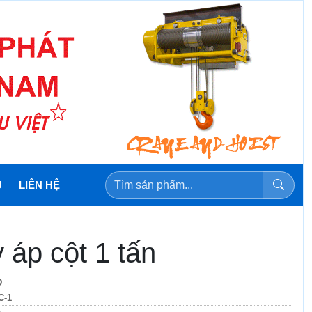
U
LIÊN HỆ
 áp cột 1 tấn
D
C-1