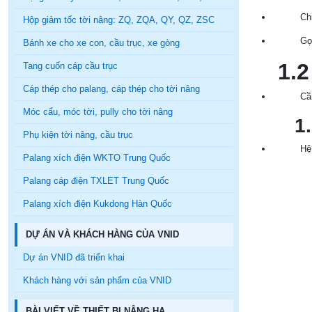
Ch
Hộp giảm tốc tời nâng: ZQ, ZQA, QY, QZ, ZSC
Gọ
Bánh xe cho xe con, cầu trục, xe gòng
1.2
Tang cuốn cáp cầu trục
Cáp thép cho palang, cáp thép cho tời nâng
Cầ
Móc cẩu, móc tời, pully cho tời nâng
1.2
Phụ kiện tời nâng, cầu trục
Hệ
Palang xích điện WKTO Trung Quốc
Palang cáp điện TXLET Trung Quốc
Palang xích điện Kukdong Hàn Quốc
DỰ ÁN VÀ KHÁCH HÀNG CỦA VNID
Dự án VNID đã triển khai
Khách hàng với sản phẩm của VNID
BÀI VIẾT VỀ THIẾT BỊ NÂNG HẠ