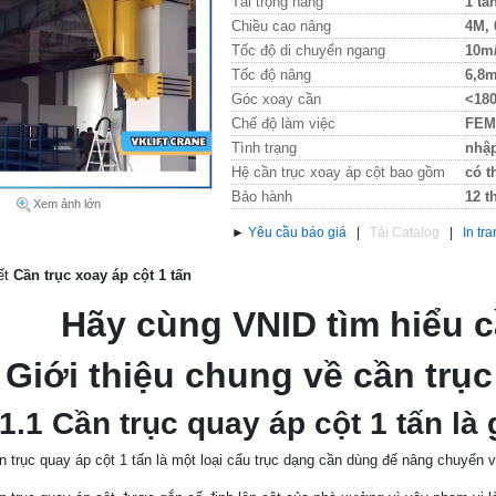
Tải trọng nâng
1 tấ
Chiều cao nâng
4M,
Tốc độ di chuyển ngang
10m
Tốc độ nâng
6,8
Góc xoay cần
<180
Chế độ làm việc
FEM
Tình trạng
nhậ
Hệ cần trục xoay áp cột bao gồm
có t
Bảo hành
12 t
Xem ảnh lớn
►
Yêu cầu báo giá
|
Tải Catalog
|
In tr
iết
Cần trục xoay áp cột 1 tấn
Hãy cùng VNID tìm hiểu c
 Giới thiệu chung về cần trục
.1 Cần trục quay áp cột 1 tấn là 
n trục quay áp cột 1 tấn là một loại cẩu trục dạng cần dùng để nâng chuyển 