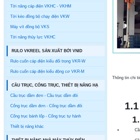
Tời nâng cáp điện VKHC - VKHM
Tời kéo đồng bộ chạy điện VKW
Máy vít đồng bộ VKS
Tời nâng thủy lực VKHC
RULO VKREEL SẢN XUẤT BỞI VNID
Rulo cuốn cáp điện kiểu đối trọng VKR-W
Rulo cuốn cáp điện kiểu động cơ VKR-M
Thông tin chi t
CẦU TRỤC, CỔNG TRỤC, THIẾT BỊ NÂNG HẠ
Cầu trục dầm đơn - Cầu trục dầm đôi
1.1
Cổng trục dầm đơn - Cổng trục dầm đôi
Cổng trục bánh lốp - Cổng trục tự hành
1.1
Thiết bị nâng khác
Cầ