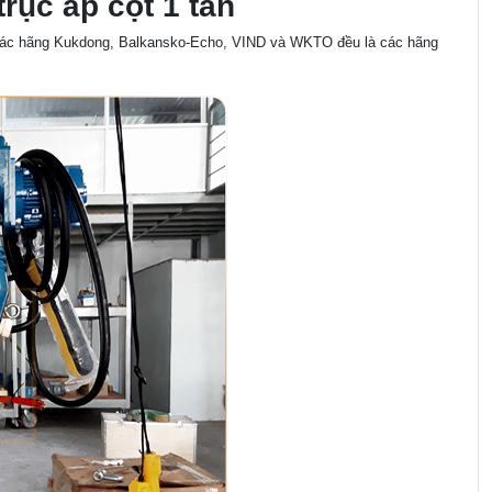
rục áp cột 1 tấn
ừ các hãng Kukdong, Balkansko-Echo, VIND và WKTO đều là các hãng