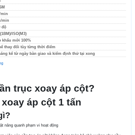
n
 6M
/min
m/min
 độ
(1BM)/ISO(M3)
p khẩu mới 100%
hể thay đổi tùy từng thời điểm
háng kể từ ngày bàn giao và kiểm định thử tại xong
ang
ần trục xoay áp cột?
 xoay áp cột 1 tấn
gì?
vật nâng quanh phạm vi hoạt động