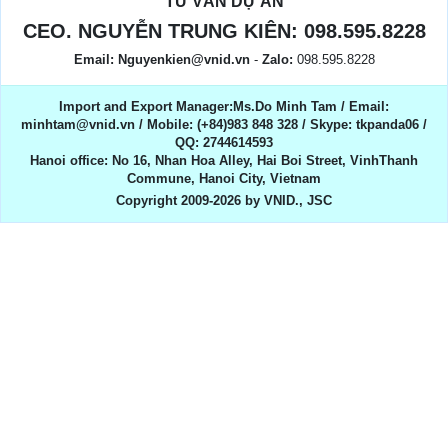
TƯ VẤN DỰ ÁN
CEO. NGUYỄN TRUNG KIÊN:
098.595.8228
Email:
Nguyenkien@vnid.vn
-
Zalo:
098.595.8228
Import and Export Manager:Ms.Do Minh Tam / Email:
minhtam@vnid.vn / Mobile​:​ (+84)983 848 328 / Skype: tkpanda06 /
QQ: 2744614593
Hanoi office: No 16, Nhan Hoa Alley, Hai Boi Street, VinhThanh
Commune, Hanoi City, Vietnam
Copyright 2009-2026 by VNID., JSC