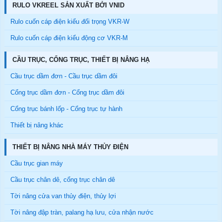
RULO VKREEL SẢN XUẤT BỞI VNID
Rulo cuốn cáp điện kiểu đối trọng VKR-W
Rulo cuốn cáp điện kiểu động cơ VKR-M
CẦU TRỤC, CỔNG TRỤC, THIẾT BỊ NÂNG HẠ
Cầu trục dầm đơn - Cầu trục dầm đôi
Cổng trục dầm đơn - Cổng trục dầm đôi
Cổng trục bánh lốp - Cổng trục tự hành
Thiết bị nâng khác
THIẾT BỊ NÂNG NHÀ MÁY THỦY ĐIỆN
Cầu trục gian máy
Cầu trục chân dê, cổng trục chân dê
Tời nâng cửa van thủy điện, thủy lợi
Tời nâng đập tràn, palang hạ lưu, cửa nhận nước