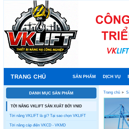
TRANG CHỦ
SẢN PHẨM
DỊCH VỤ
Trang chủ
►
S
DANH MỤC SẢN PHẨM
TỜI NÂNG VKLIFT SẢN XUẤT BỞI VNID
Tời nâng VKLIFT là gì? Tại sao chọn VKLIFT
Tời nâng cáp điện VKCD - VKMD