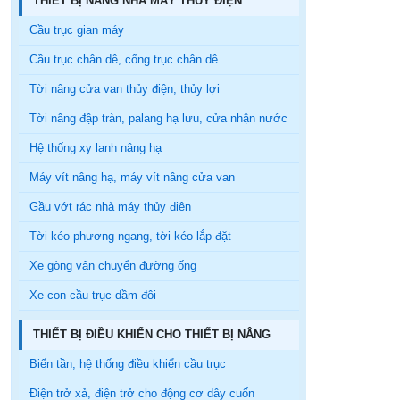
THIẾT BỊ NÂNG NHÀ MÁY THỦY ĐIỆN
Cầu trục gian máy
Cầu trục chân dê, cổng trục chân dê
Tời nâng cửa van thủy điện, thủy lợi
Tời nâng đập tràn, palang hạ lưu, cửa nhận nước
Hệ thống xy lanh nâng hạ
Máy vít nâng hạ, máy vít nâng cửa van
Gầu vớt rác nhà máy thủy điện
Tời kéo phương ngang, tời kéo lắp đặt
Xe gòng vận chuyển đường ống
Xe con cầu trục dầm đôi
THIẾT BỊ ĐIỀU KHIỂN CHO THIẾT BỊ NÂNG
Biến tần, hệ thống điều khiển cầu trục
Điện trở xả, điện trở cho động cơ dây cuốn