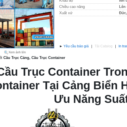
Khẩu độ
lên 
Chiều cao nâng
Lên
Xuất xứ
Đức,
►
Yêu cầu báo giá
|
Tải Catalog
|
In tr
Xem ảnh lớn
iết
Cầu Trục Cảng, Cầu Trục Container
Cầu Trục Container Tro
ntainer Tại Cảng Biển H
Ưu Năng Suất