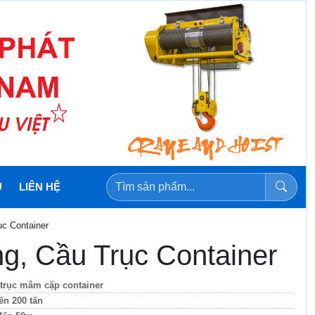
U
LIÊN HỆ
c Container
g, Cầu Trục Container
trục mâm cặp container
ến 200 tấn