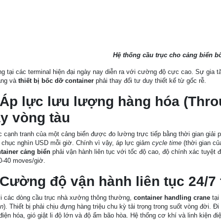
Hệ thống cầu trục cho cảng biển bố
g tại các terminal hiện đại ngày nay diễn ra với cường độ cực cao. Sự gia 
ầng và
thiết bị bốc dỡ container
phải thay đổi tư duy thiết kế từ gốc rễ.
 Áp lực lưu lượng hàng hóa (Thro
y vòng tàu
 cạnh tranh của một cảng biển được đo lường trực tiếp bằng thời gian giải p
 chục nghìn USD mỗi giờ. Chính vì vậy, áp lực giảm
cycle time
(thời gian củ
ntainer cảng biển
phải vận hành liên tục với tốc độ cao, độ chính xác tuyệt 
0-40 moves/giờ.
 Cường độ vận hành liên tục 24/7
i các dòng cầu trục nhà xưởng thông thường,
container handling crane
tại
on
). Thiết bị phải chịu đựng hàng triệu chu kỳ tải trọng trong suốt vòng đời. 
iện hóa, gió giật li độ lớn và độ ẩm bão hòa. Hệ thống cơ khí và linh kiện điệ