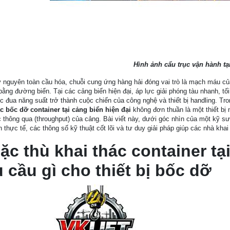
Hình ảnh cẩu trục vận hành tạ
 nguyên toàn cầu hóa, chuỗi cung ứng hàng hải đóng vai trò là mạch máu củ
ằng đường biển. Tại các cảng biển hiện đại, áp lực giải phóng tàu nhanh, tối 
c đua năng suất trở thành cuộc chiến của công nghệ và thiết bị handling. Tron
ác bốc dỡ container tại cảng biển hiện đại
không đơn thuần là một thiết bị n
 thông qua (throughput) của cảng. Bài viết này, dưới góc nhìn của một kỹ sư
 thực tế, các thông số kỹ thuật cốt lõi và tư duy giải pháp giúp các nhà khai 
ặc thù khai thác container tại
 cầu gì cho thiết bị bốc dỡ