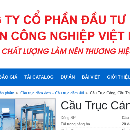
BÁO GIÁ
TẢI CATALOG
DỰ ÁN
BÀI VIẾT
GIỚI THIỆ
ản phẩm
►
Cầu trục dầm đơn – Cầu trục dầm đôi
►
Cầu Trục Cảng, Cầu Trụ
Cầu Trục Cản
Dòng SP
Cầu 
Tải trọng nâng hạ
20 đ