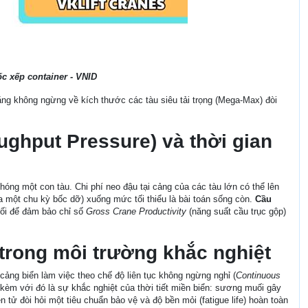
c xếp container - VNID
tăng không ngừng về kích thước các tàu siêu tải trọng (Mega-Max) đòi
ughput Pressure) và thời gian
hóng một con tàu. Chi phí neo đậu tại cảng của các tàu lớn có thể lên
a một chu kỳ bốc dỡ) xuống mức tối thiểu là bài toán sống còn.
Cầu
đối để đảm bảo chỉ số
Gross Crane Productivity
(năng suất cầu trục gộp)
 trong môi trường khắc nghiệt
 cảng biển làm việc theo chế độ liên tục không ngừng nghỉ (
Continuous
Đi kèm với đó là sự khắc nghiệt của thời tiết miền biển: sương muối gây
n tử đòi hỏi một tiêu chuẩn bảo vệ và độ bền mỏi (fatigue life) hoàn toàn