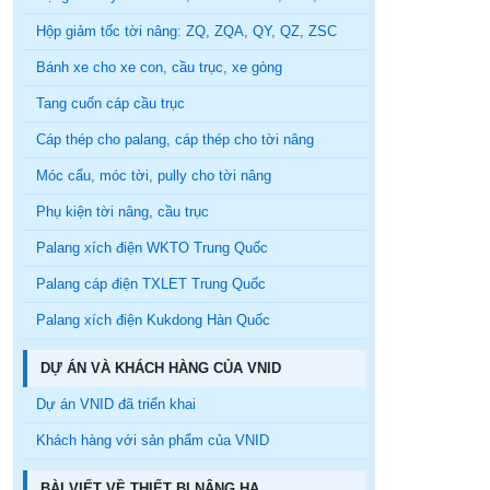
Hộp giảm tốc tời nâng: ZQ, ZQA, QY, QZ, ZSC
Bánh xe cho xe con, cầu trục, xe gòng
Tang cuốn cáp cầu trục
Cáp thép cho palang, cáp thép cho tời nâng
Móc cẩu, móc tời, pully cho tời nâng
Phụ kiện tời nâng, cầu trục
Palang xích điện WKTO Trung Quốc
Palang cáp điện TXLET Trung Quốc
Palang xích điện Kukdong Hàn Quốc
DỰ ÁN VÀ KHÁCH HÀNG CỦA VNID
Dự án VNID đã triển khai
Khách hàng với sản phẩm của VNID
BÀI VIẾT VỀ THIẾT BỊ NÂNG HẠ