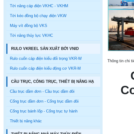
Tời nâng cáp điện VKHC - VKHM
Tời kéo đồng bộ chạy điện VKW
Máy vít đồng bộ VKS
Tời nâng thủy lực VKHC
RULO VKREEL SẢN XUẤT BỞI VNID
Rulo cuốn cáp điện kiểu đối trọng VKR-W
Thông tin chi t
Rulo cuốn cáp điện kiểu động cơ VKR-M
CẦU TRỤC, CỔNG TRỤC, THIẾT BỊ NÂNG HẠ
Co
Cầu trục dầm đơn - Cầu trục dầm đôi
Cổng trục dầm đơn - Cổng trục dầm đôi
Cổng trục bánh lốp - Cổng trục tự hành
Thiết bị nâng khác