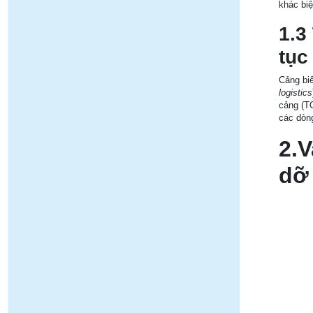
khác biệ
1.3
tục
Cảng biể
logistics
cảng (TO
các dòng
2.V
dỡ 