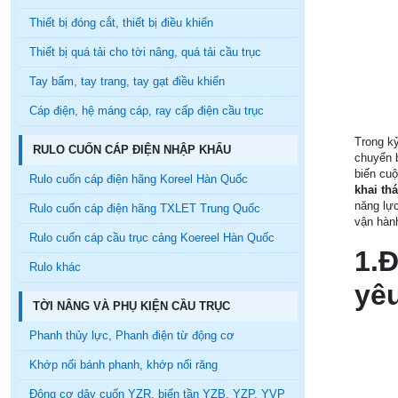
Thiết bị đóng cắt, thiết bị điều khiển
Thiết bị quá tải cho tời nâng, quá tải cầu trục
Tay bấm, tay trang, tay gạt điều khiển
Cáp điện, hệ máng cáp, ray cấp điện cầu trục
Trong kỷ
RULO CUỐN CÁP ĐIỆN NHẬP KHẨU
chuyển b
biến cuộ
Rulo cuốn cáp điện hãng Koreel Hàn Quốc
khai th
năng lực
Rulo cuốn cáp điện hãng TXLET Trung Quốc
vận hành
Rulo cuốn cáp cầu trục cảng Koereel Hàn Quốc
1.Đ
Rulo khác
yêu
TỜI NÂNG VÀ PHỤ KIỆN CẦU TRỤC
Phanh thủy lực, Phanh điện từ động cơ
Khớp nối bánh phanh, khớp nối răng
Động cơ dây cuốn YZR, biến tần YZB, YZP, YVP