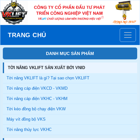
TRANG CHỦ
DANH MỤC SẢN PHẨM
TỜI NÂNG VKLIFT SẢN XUẤT BỞI VNID
Tời nâng VKLIFT là gì? Tại sao chọn VKLIFT
Tời nâng cáp điện VKCD - VKMD
Tời nâng cáp điện VKHC - VKHM
Tời kéo đồng bộ chạy điện VKW
Máy vít đồng bộ VKS
Tời nâng thủy lực VKHC