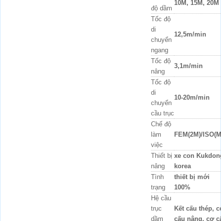
10M, 15M, 20M
độ dầm
Tốc độ
di
12,5m/min
chuyển
ngang
Tốc độ
3,1m/min
nâng
Tốc độ
di
10-20m/min
chuyển
cầu trục
Chế độ
làm
FEM(2M)/ISO(M
việc
Thiết bị
xe con Kukdon
nâng
korea
Tình
thiết bị mới
trạng
100%
Hệ cầu
trục
Kết cấu thép, c
dầm
cấu nâng, cơ c