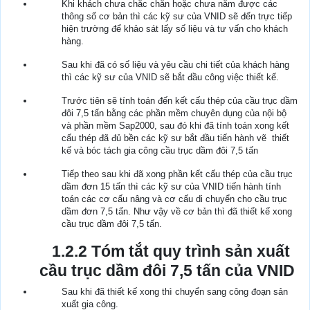
Khi khách chưa chắc chắn hoặc chưa nắm được các
thông số cơ bản thì các kỹ sư của VNID sẽ đến trực tiếp
hiện trường để khảo sát lấy số liệu và tư vấn cho khách
hàng.
Sau khi đã có số liệu và yêu cầu chi tiết của khách hàng
thì các kỹ sư của VNID sẽ bắt đầu công việc thiết kế.
Trước tiên sẽ tính toán đến kết cấu thép của cầu trục dầm
đôi 7,5 tấn bằng các phần mềm chuyên dụng của nội bộ
và phần mềm Sap2000, sau đó khi đã tính toán xong kết
cấu thép đã đủ bền các kỹ sư bắt đầu tiến hành vẽ thiết
kế và bóc tách gia công cầu trục dầm đôi 7,5 tấn
Tiếp theo sau khi đã xong phần kết cấu thép của cầu trục
dầm đơn 15 tấn thì các kỹ sư của VNID tiến hành tính
toán các cơ cấu nâng và cơ cấu di chuyển cho cầu trục
dầm đơn 7,5 tấn. Như vậy về cơ bản thì đã thiết kế xong
cầu trục dầm đôi 7,5 tấn.
1.2.2 Tóm tắt quy trình sản xuất
cầu trục dầm đôi 7,5 tấn của VNID
Sau khi đã thiết kế xong thì chuyển sang công đoạn sản
xuất gia công.