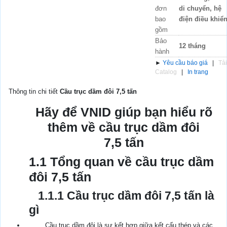
đơn
di chuyển, hệ
bao
điện điều khiể
gồm
Bảo
12 tháng
hành
►
Yêu cầu báo giá
|
Tải
Catalog
|
In trang
Thông tin chi tiết
Cầu trục dầm đôi 7,5 tấn
Hãy để VNID giúp bạn hiểu rõ
thêm về cầu trục dầm đôi
7,5 tấn
1.1 Tổng quan về cầu trục dầm
đôi 7,5 tấn
1.1.1 Cầu trục dầm đôi 7,5 tấn là
gì
Cầu trục dầm đôi là sự kết hợp giữa kết cấu thép và các