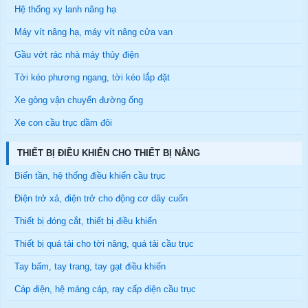
Hệ thống xy lanh nâng hạ
Máy vít nâng hạ, máy vít nâng cửa van
Gầu vớt rác nhà máy thủy điện
Tời kéo phương ngang, tời kéo lắp đặt
Xe gòng vận chuyển đường ống
Xe con cầu trục dầm đôi
THIẾT BỊ ĐIỀU KHIỂN CHO THIẾT BỊ NÂNG
Biến tần, hệ thống điều khiển cầu trục
Điện trở xả, điện trở cho động cơ dây cuốn
Thiết bị đóng cắt, thiết bị điều khiển
Thiết bị quá tải cho tời nâng, quá tải cầu trục
Tay bấm, tay trang, tay gạt điều khiển
Cáp điện, hệ máng cáp, ray cấp điện cầu trục