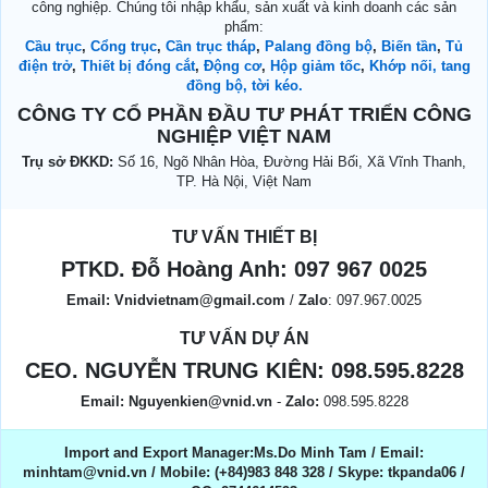
công nghiệp. Chúng tôi nhập khẩu, sản xuất và kinh doanh các sản
phẩm:
Cầu trục
,
Cổng trục
,
Cần trục tháp
,
Palang đồng bộ
,
Biến tần
,
Tủ
điện trở
,
Thiết bị đóng cắt
,
Động cơ
,
Hộp giảm tốc
,
Khớp nối, tang
đồng bộ, tời kéo.
CÔNG TY CỔ PHẦN ĐẦU TƯ PHÁT TRIỂN CÔNG
NGHIỆP VIỆT NAM
Trụ sở ĐKKD:
Số 16, Ngõ Nhân Hòa, Đường Hải Bối, Xã Vĩnh Thanh,
TP. Hà Nội, Việt Nam
TƯ VẤN THIẾT BỊ
PTKD. Đỗ Hoàng Anh:
097 967 0025
Email:
Vnidvietnam@gmail.com
/
Zalo
: 097.967.0025
TƯ VẤN DỰ ÁN
CEO. NGUYỄN TRUNG KIÊN:
098.595.8228
Email:
Nguyenkien@vnid.vn
-
Zalo:
098.595.8228
Import and Export Manager:Ms.Do Minh Tam / Email:
minhtam@vnid.vn / Mobile​:​ (+84)983 848 328 / Skype: tkpanda06 /