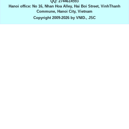
QQ: 2744614593
Hanoi office: No 16, Nhan Hoa Alley, Hai Boi Street, VinhThanh
Commune, Hanoi City, Vietnam
Copyright 2009-2026 by VNID., JSC