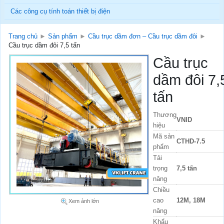
Các công cụ tính toán thiết bị điện
Trang chủ
►
Sản phẩm
►
Cầu trục dầm đơn – Cầu trục dầm đôi
►
Cầu trục dầm đôi 7,5 tấn
Cầu trục
dầm đôi 7,
tấn
Thương
VNID
hiệu
Mã sản
CTHD-7.5
phẩm
Tải
trọng
7,5 tấn
nâng
Chiều
cao
12M, 18M
Xem ảnh lớn
nâng
Khẩu