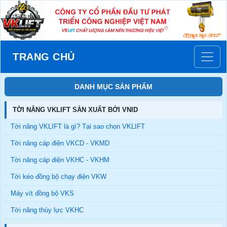
TRANG CHỦ
DANH MỤC SẢN PHẨM
TỜI NÂNG VKLIFT SẢN XUẤT BỞI VNID
Tời nâng VKLIFT là gì? Tại sao chọn VKLIFT
Tời nâng cáp điện VKCD - VKMD
Tời nâng cáp điện VKHC - VKHM
Tời kéo đồng bộ chạy điện VKW
Máy vít đồng bộ VKS
Tời nâng thủy lực VKHC