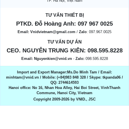
TP. Hà Nội, Việt Nam
TƯ VẤN THIẾT BỊ
PTKD. Đỗ Hoàng Anh:
097 967 0025
Email:
Vnidvietnam@gmail.com
/
Zalo
: 097.967.0025
TƯ VẤN DỰ ÁN
CEO. NGUYỄN TRUNG KIÊN:
098.595.8228
Email:
Nguyenkien@vnid.vn
-
Zalo:
098.595.8228
Import and Export Manager:Ms.Do Minh Tam / Email:
minhtam@vnid.vn / Mobile​:​ (+84)983 848 328 / Skype: tkpanda06 /
QQ: 2744614593
Hanoi office: No 16, Nhan Hoa Alley, Hai Boi Street, VinhThanh
Commune, Hanoi City, Vietnam
Copyright 2009-2026 by VNID., JSC