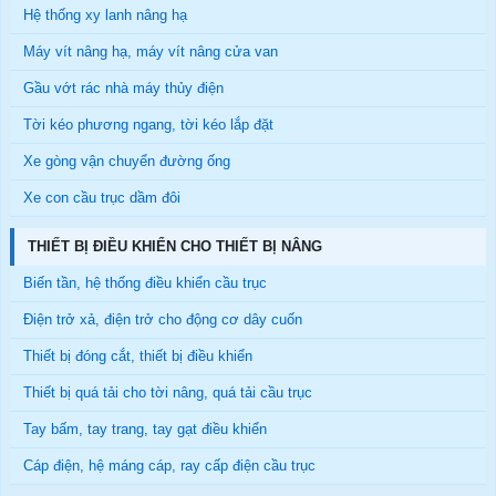
Hệ thống xy lanh nâng hạ
Máy vít nâng hạ, máy vít nâng cửa van
Gầu vớt rác nhà máy thủy điện
Tời kéo phương ngang, tời kéo lắp đặt
Xe gòng vận chuyển đường ống
Xe con cầu trục dầm đôi
THIẾT BỊ ĐIỀU KHIỂN CHO THIẾT BỊ NÂNG
Biến tần, hệ thống điều khiển cầu trục
Điện trở xả, điện trở cho động cơ dây cuốn
Thiết bị đóng cắt, thiết bị điều khiển
Thiết bị quá tải cho tời nâng, quá tải cầu trục
Tay bấm, tay trang, tay gạt điều khiển
Cáp điện, hệ máng cáp, ray cấp điện cầu trục