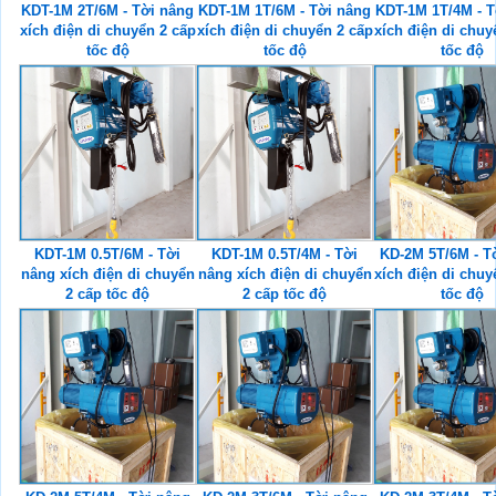
KDT-1M 2T/6M - Tời nâng
KDT-1M 1T/6M - Tời nâng
KDT-1M 1T/4M - T
xích điện di chuyển 2 cấp
xích điện di chuyển 2 cấp
xích điện di chuy
tốc độ
tốc độ
tốc độ
KDT-1M 0.5T/6M - Tời
KDT-1M 0.5T/4M - Tời
KD-2M 5T/6M - T
nâng xích điện di chuyển
nâng xích điện di chuyển
xích điện di chuy
2 cấp tốc độ
2 cấp tốc độ
tốc độ