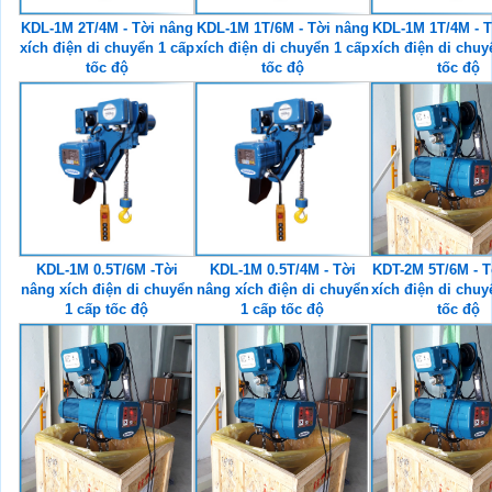
KDL-1M 2T/4M - Tời nâng
KDL-1M 1T/6M - Tời nâng
KDL-1M 1T/4M - T
xích điện di chuyển 1 cấp
xích điện di chuyển 1 cấp
xích điện di chuy
tốc độ
tốc độ
tốc độ
KDL-1M 0.5T/6M -Tời
KDL-1M 0.5T/4M - Tời
KDT-2M 5T/6M - T
nâng xích điện di chuyển
nâng xích điện di chuyển
xích điện di chuy
1 cấp tốc độ
1 cấp tốc độ
tốc độ