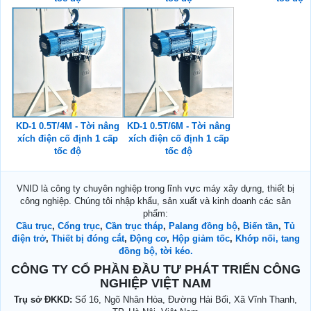
KD-1 0.5T/4M - Tời nâng
KD-1 0.5T/6M - Tời nâng
xích điện cố định 1 cấp
xích điện cố định 1 cấp
tốc độ
tốc độ
VNID là công ty chuyên nghiệp trong lĩnh vực máy xây dựng, thiết bị
công nghiệp. Chúng tôi nhập khẩu, sản xuất và kinh doanh các sản
phẩm:
Cầu trục
,
Cổng trục
,
Cần trục tháp
,
Palang đồng bộ
,
Biến tần
,
Tủ
điện trở
,
Thiết bị đóng cắt
,
Động cơ
,
Hộp giảm tốc
,
Khớp nối, tang
đồng bộ, tời kéo.
CÔNG TY CỔ PHẦN ĐẦU TƯ PHÁT TRIỂN CÔNG
NGHIỆP VIỆT NAM
Trụ sở ĐKKD:
Số 16, Ngõ Nhân Hòa, Đường Hải Bối, Xã Vĩnh Thanh,