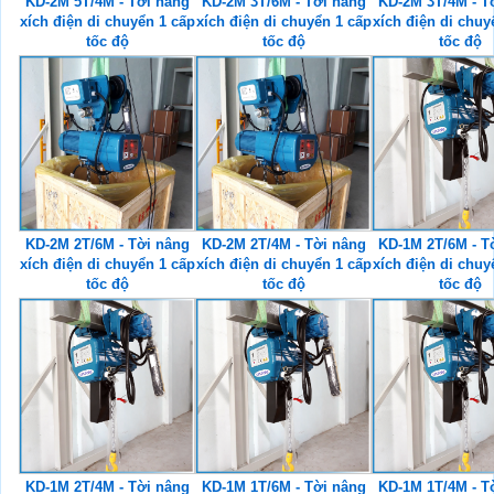
KD-2M 5T/4M - Tời nâng
KD-2M 3T/6M - Tời nâng
KD-2M 3T/4M - T
xích điện di chuyển 1 cấp
xích điện di chuyển 1 cấp
xích điện di chuy
tốc độ
tốc độ
tốc độ
KD-2M 2T/6M - Tời nâng
KD-2M 2T/4M - Tời nâng
KD-1M 2T/6M - T
xích điện di chuyển 1 cấp
xích điện di chuyển 1 cấp
xích điện di chuy
tốc độ
tốc độ
tốc độ
KD-1M 2T/4M - Tời nâng
KD-1M 1T/6M - Tời nâng
KD-1M 1T/4M - T