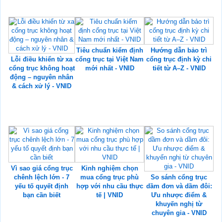
Tiêu chuẩn kiểm định
Hướng dẫn bảo trì
Lỗi điều khiển từ xa
cổng trục tại Việt Nam
cổng trục định kỳ chi
cổng trục không hoạt
mới nhất - VNID
tiết từ A–Z - VNID
động – nguyên nhân
& cách xử lý - VNID
Vì sao giá cổng trục
Kinh nghiệm chọn
chênh lệch lớn - 7
mua cổng trục phù
So sánh cổng trục
yếu tố quyết định
hợp với nhu cầu thực
dầm đơn và dầm đôi:
bạn cần biết
tế | VNID
Ưu nhược điểm &
khuyến nghị từ
chuyên gia - VNID