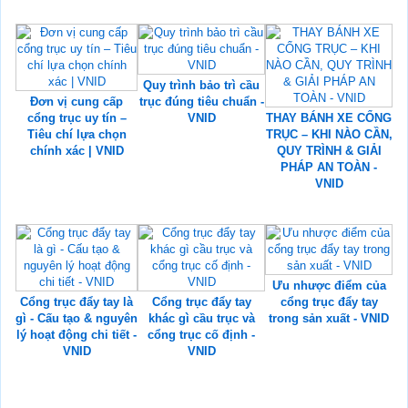
Quy trình bảo trì cầu
Đơn vị cung cấp
trục đúng tiêu chuẩn -
cổng trục uy tín –
VNID
THAY BÁNH XE CỔNG
Tiêu chí lựa chọn
TRỤC – KHI NÀO CẦN,
chính xác | VNID
QUY TRÌNH & GIẢI
PHÁP AN TOÀN -
VNID
Ưu nhược điểm của
Cổng trục đẩy tay là
Cổng trục đẩy tay
cổng trục đẩy tay
gì - Cấu tạo & nguyên
khác gì cầu trục và
trong sản xuất - VNID
lý hoạt động chi tiết -
cổng trục cố định -
VNID
VNID