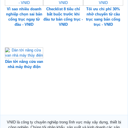
Vì sao nhiều doanh
Checklist 8 tiêu chí
Tối ưu chi phí 30%
nghiệp chọn sai bán
bắt buộc trước khi
nhờ chuyển từ cầu
cổng trục ngay từ
đầu tư bán cổng trục -
trục sang bán cổng
đầu - VNID
VNID
trục - VNID
Dàn tời nâng cửa van
nhà máy thủy điện
VNID là công ty chuyên nghiệp trong lĩnh vực máy xây dựng, thiết bị
công nghiệp. Chúng tôi nhập khẩu, sản xuất và kinh doanh các sản