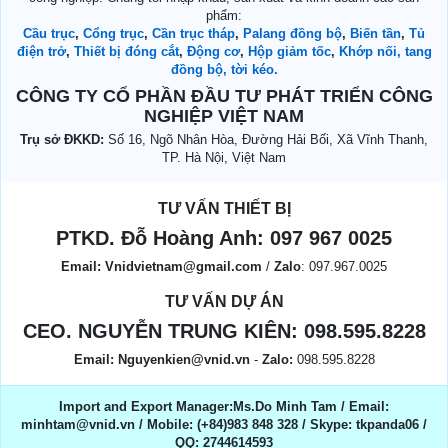
phẩm:
Cầu trục
,
Cổng trục
,
Cần trục tháp
,
Palang đồng bộ
,
Biến tần
,
Tủ
điện trở
,
Thiết bị đóng cắt
,
Động cơ
,
Hộp giảm tốc
,
Khớp nối, tang
đồng bộ, tời kéo.
CÔNG TY CỔ PHẦN ĐẦU TƯ PHÁT TRIỂN CÔNG
NGHIỆP VIỆT NAM
Trụ sở ĐKKD:
Số 16, Ngõ Nhân Hòa, Đường Hải Bối, Xã Vĩnh Thanh,
TP. Hà Nội, Việt Nam
TƯ VẤN THIẾT BỊ
PTKD. Đỗ Hoàng Anh:
097 967 0025
Email:
Vnidvietnam@gmail.com
/
Zalo
: 097.967.0025
TƯ VẤN DỰ ÁN
CEO. NGUYỄN TRUNG KIÊN:
098.595.8228
Email:
Nguyenkien@vnid.vn
-
Zalo:
098.595.8228
Import and Export Manager:Ms.Do Minh Tam / Email:
minhtam@vnid.vn / Mobile​:​ (+84)983 848 328 / Skype: tkpanda06 /
QQ: 2744614593