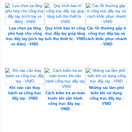
Lựa chọn pa lăng
Quy trình bảo trì cổng
Các lỗi thường gặp ở
phù hợp cho cổng
trục đẩy tay giúp tăng
cổng trục đẩy tay và
trục đẩy tay (xích tay
tuổi thọ thiết bị - VNID
cách khắc phục nhanh
vs điện) - VNID
- VNID
Khi nào cần thay
Những sai lầm phổ
bánh xe cổng trục
Cách kiểm tra an toàn
biến khi sử dụng
đẩy tay - VNID
trước khi vận hành
cổng trục đẩy tay -
cổng trục đẩy tay -
VNID
VNID