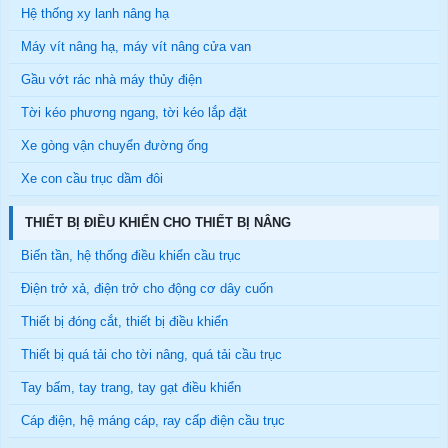
Hệ thống xy lanh nâng hạ
Máy vít nâng hạ, máy vít nâng cửa van
Gầu vớt rác nhà máy thủy điện
Tời kéo phương ngang, tời kéo lắp đặt
Xe gòng vận chuyển đường ống
Xe con cầu trục dầm đôi
THIẾT BỊ ĐIỀU KHIỂN CHO THIẾT BỊ NÂNG
Biến tần, hệ thống điều khiển cầu trục
Điện trở xả, điện trở cho động cơ dây cuốn
Thiết bị đóng cắt, thiết bị điều khiển
Thiết bị quá tải cho tời nâng, quá tải cầu trục
Tay bấm, tay trang, tay gạt điều khiển
Cáp điện, hệ máng cáp, ray cấp điện cầu trục