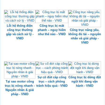
Lỗi hệ thống điện
Cổng trục bị mất
cổng trục thường
phanh – nguy hiểm
Cổng trục nâng yếu,
gặp và cách xử lý -
như thế nào - VNID
không đủ tải – nguyên
VNID
nhân và giải pháp -
VNID
Sự cố đứt cáp cổng
Cổng trục bị dừng đột
Tại sao motor cổng
trục – cách phòng
ngột khi đang vận
trục bị nóng nhanh -
tránh hiệu quả - VNID
hành - VNID
Nguyên nhân & giải
pháp - VNID