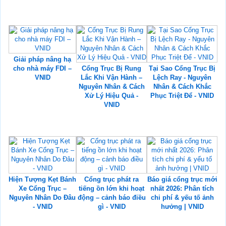
Giải pháp nâng hạ
cho nhà máy FDI –
Cổng Trục Bị Rung
Tại Sao Cổng Trục Bị
VNID
Lắc Khi Vận Hành –
Lệch Ray - Nguyên
Nguyên Nhân & Cách
Nhân & Cách Khắc
Xử Lý Hiệu Quả -
Phục Triệt Để - VNID
VNID
Hiện Tượng Kẹt Bánh
Cổng trục phát ra
Báo giá cổng trục mới
Xe Cổng Trục –
tiếng ồn lớn khi hoạt
nhất 2026: Phân tích
Nguyên Nhân Do Đâu
động – cảnh báo điều
chi phí & yếu tố ảnh
- VNID
gì - VNID
hưởng | VNID