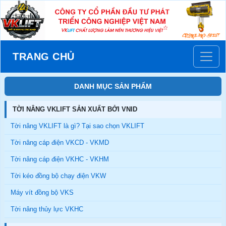
TRANG CHỦ
DANH MỤC SẢN PHẨM
TỜI NÂNG VKLIFT SẢN XUẤT BỞI VNID
Tời nâng VKLIFT là gì? Tại sao chọn VKLIFT
Tời nâng cáp điện VKCD - VKMD
Tời nâng cáp điện VKHC - VKHM
Tời kéo đồng bộ chạy điện VKW
Máy vít đồng bộ VKS
Tời nâng thủy lực VKHC