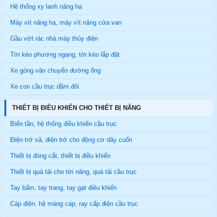
Hệ thống xy lanh nâng hạ
Máy vít nâng hạ, máy vít nâng cửa van
Gầu vớt rác nhà máy thủy điện
Tời kéo phương ngang, tời kéo lắp đặt
Xe gòng vận chuyển đường ống
Xe con cầu trục dầm đôi
THIẾT BỊ ĐIỀU KHIỂN CHO THIẾT BỊ NÂNG
Biến tần, hệ thống điều khiển cầu trục
Điện trở xả, điện trở cho động cơ dây cuốn
Thiết bị đóng cắt, thiết bị điều khiển
Thiết bị quá tải cho tời nâng, quá tải cầu trục
Tay bấm, tay trang, tay gạt điều khiển
Cáp điện, hệ máng cáp, ray cấp điện cầu trục