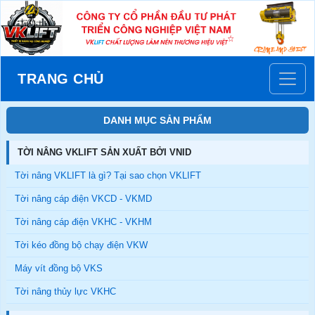
TRANG CHỦ
DANH MỤC SẢN PHẨM
TỜI NÂNG VKLIFT SẢN XUẤT BỞI VNID
Tời nâng VKLIFT là gì? Tại sao chọn VKLIFT
Tời nâng cáp điện VKCD - VKMD
Tời nâng cáp điện VKHC - VKHM
Tời kéo đồng bộ chạy điện VKW
Máy vít đồng bộ VKS
Tời nâng thủy lực VKHC