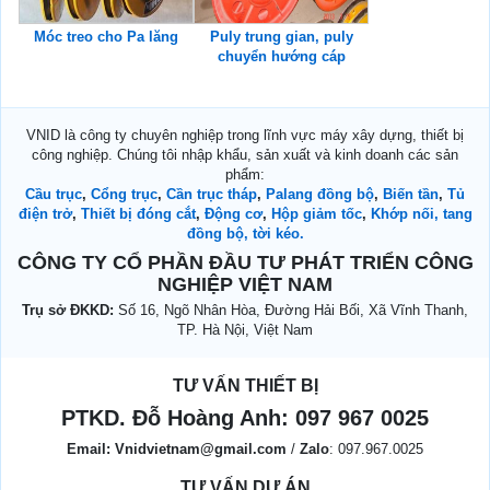
Móc treo cho Pa lăng
Puly trung gian, puly
chuyển hướng cáp
VNID là công ty chuyên nghiệp trong lĩnh vực máy xây dựng, thiết bị
công nghiệp. Chúng tôi nhập khẩu, sản xuất và kinh doanh các sản
phẩm:
Cầu trục
,
Cổng trục
,
Cần trục tháp
,
Palang đồng bộ
,
Biến tần
,
Tủ
điện trở
,
Thiết bị đóng cắt
,
Động cơ
,
Hộp giảm tốc
,
Khớp nối, tang
đồng bộ, tời kéo.
CÔNG TY CỔ PHẦN ĐẦU TƯ PHÁT TRIỂN CÔNG
NGHIỆP VIỆT NAM
Trụ sở ĐKKD:
Số 16, Ngõ Nhân Hòa, Đường Hải Bối, Xã Vĩnh Thanh,
TP. Hà Nội, Việt Nam
TƯ VẤN THIẾT BỊ
PTKD. Đỗ Hoàng Anh:
097 967 0025
Email:
Vnidvietnam@gmail.com
/
Zalo
: 097.967.0025
TƯ VẤN DỰ ÁN