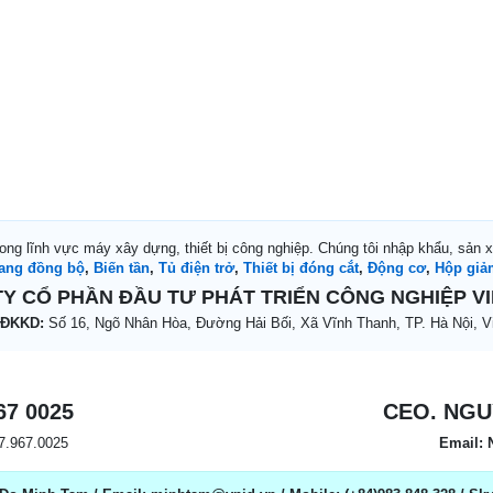
rong lĩnh vực máy xây dựng, thiết bị công nghiệp. Chúng tôi nhập khẩu, sản 
ang đồng bộ
,
Biến tần
,
Tủ điện trở
,
Thiết bị đóng cắt
,
Động cơ
,
Hộp giả
Y CỔ PHẦN ĐẦU TƯ PHÁT TRIỂN CÔNG NGHIỆP V
 ĐKKD:
Số 16, Ngõ Nhân Hòa, Đường Hải Bối, Xã Vĩnh Thanh, TP. Hà Nội, V
67 0025
CEO. NGU
97.967.0025
Email: