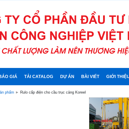
BÁO GIÁ
TẢI CATALOG
DỰ ÁN
BÀI VIẾT
GIỚI THIỆ
ản phẩm
►
Rulo cấp điện cho cầu trục cảng Koreel