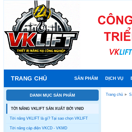
TRANG CHỦ
SẢN PHẨM
DỊCH VỤ
Trang chủ
►
S
DANH MỤC SẢN PHẨM
TỜI NÂNG VKLIFT SẢN XUẤT BỞI VNID
Tời nâng VKLIFT là gì? Tại sao chọn VKLIFT
Tời nâng cáp điện VKCD - VKMD