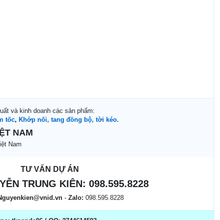
xuất và kinh doanh các sản phẩm:
m tốc
,
Khớp nối, tang đồng bộ, tời kéo.
IỆT NAM
iệt Nam
TƯ VẤN DỰ ÁN
YỄN TRUNG KIÊN:
098.595.8228
Nguyenkien@vnid.vn
-
Zalo:
098.595.8228