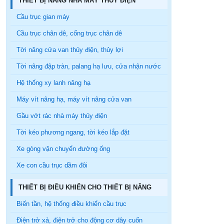
THIẾT BỊ NÂNG NHÀ MÁY THỦY ĐIỆN
Cầu trục gian máy
Cầu trục chân dê, cổng trục chân dê
Tời nâng cửa van thủy điện, thủy lợi
Tời nâng đập tràn, palang hạ lưu, cửa nhận nước
Hệ thống xy lanh nâng hạ
Máy vít nâng hạ, máy vít nâng cửa van
Gầu vớt rác nhà máy thủy điện
Tời kéo phương ngang, tời kéo lắp đặt
Xe gòng vận chuyển đường ống
Xe con cầu trục dầm đôi
THIẾT BỊ ĐIỀU KHIỂN CHO THIẾT BỊ NÂNG
Biến tần, hệ thống điều khiển cầu trục
Điện trở xả, điện trở cho động cơ dây cuốn