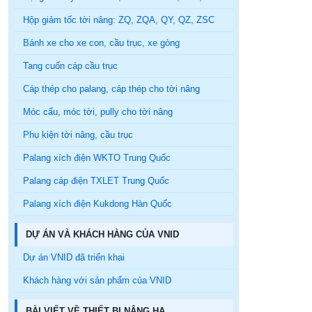
Hộp giảm tốc tời nâng: ZQ, ZQA, QY, QZ, ZSC
Bánh xe cho xe con, cầu trục, xe gòng
Tang cuốn cáp cầu trục
Cáp thép cho palang, cáp thép cho tời nâng
Móc cẩu, móc tời, pully cho tời nâng
Phụ kiện tời nâng, cầu trục
Palang xích điện WKTO Trung Quốc
Palang cáp điện TXLET Trung Quốc
Palang xích điện Kukdong Hàn Quốc
DỰ ÁN VÀ KHÁCH HÀNG CỦA VNID
Dự án VNID đã triển khai
Khách hàng với sản phẩm của VNID
BÀI VIẾT VỀ THIẾT BỊ NÂNG HẠ