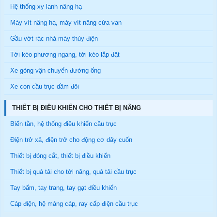
Hệ thống xy lanh nâng hạ
Máy vít nâng hạ, máy vít nâng cửa van
Gầu vớt rác nhà máy thủy điện
Tời kéo phương ngang, tời kéo lắp đặt
Xe gòng vận chuyển đường ống
Xe con cầu trục dầm đôi
THIẾT BỊ ĐIỀU KHIỂN CHO THIẾT BỊ NÂNG
Biến tần, hệ thống điều khiển cầu trục
Điện trở xả, điện trở cho động cơ dây cuốn
Thiết bị đóng cắt, thiết bị điều khiển
Thiết bị quá tải cho tời nâng, quá tải cầu trục
Tay bấm, tay trang, tay gạt điều khiển
Cáp điện, hệ máng cáp, ray cấp điện cầu trục