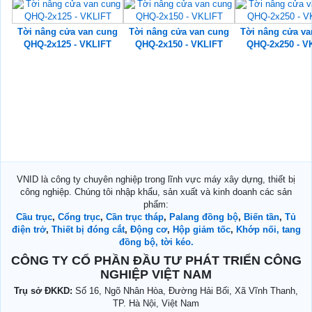
Tời nâng cửa van cung
Tời nâng cửa van cung
Tời nâng cửa va
QHQ-2x125 - VKLIFT
QHQ-2x150 - VKLIFT
QHQ-2x250 - V
VNID là công ty chuyên nghiệp trong lĩnh vực máy xây dựng, thiết bị
công nghiệp. Chúng tôi nhập khẩu, sản xuất và kinh doanh các sản
phẩm:
Cầu trục
,
Cổng trục
,
Cần trục tháp
,
Palang đồng bộ
,
Biến tần
,
Tủ
điện trở
,
Thiết bị đóng cắt
,
Động cơ
,
Hộp giảm tốc
,
Khớp nối, tang
đồng bộ, tời kéo.
CÔNG TY CỔ PHẦN ĐẦU TƯ PHÁT TRIỂN CÔNG
NGHIỆP VIỆT NAM
Trụ sở ĐKKD:
Số 16, Ngõ Nhân Hòa, Đường Hải Bối, Xã Vĩnh Thanh,
TP. Hà Nội, Việt Nam