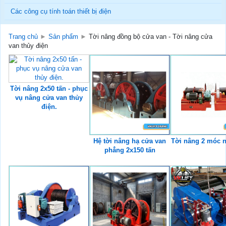
Các công cụ tính toán thiết bị điện
Trang chủ
►
Sản phẩm
►
Tời nâng đồng bộ cửa van - Tời nâng cửa
van thủy điện
Tời nâng 2x50 tấn - phục
vụ nâng cửa van thủy
điện.
Hệ tời nâng hạ cửa van
Tời nâng 2 móc 
phẳng 2x150 tấn