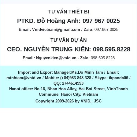
TƯ VẤN THIẾT BỊ
PTKD. Đỗ Hoàng Anh:
097 967 0025
Email:
Vnidvietnam@gmail.com
/
Zalo
: 097.967.0025
TƯ VẤN DỰ ÁN
CEO. NGUYỄN TRUNG KIÊN:
098.595.8228
Email:
Nguyenkien@vnid.vn
-
Zalo:
098.595.8228
Import and Export Manager:Ms.Do Minh Tam / Email:
minhtam@vnid.vn / Mobile​:​ (+84)983 848 328 / Skype: tkpanda06 /
QQ: 2744614593
Hanoi office: No 16, Nhan Hoa Alley, Hai Boi Street, VinhThanh
Commune, Hanoi City, Vietnam
Copyright 2009-2026 by VNID., JSC