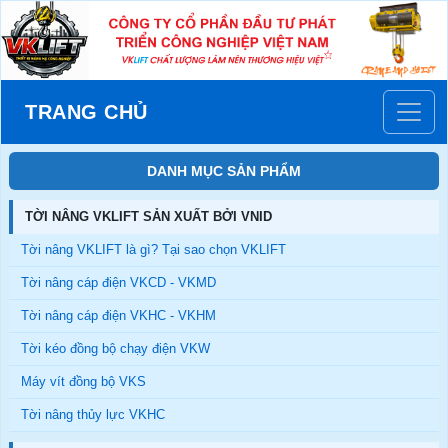
TRANG CHỦ
DANH MỤC SẢN PHẨM
TỜI NÂNG VKLIFT SẢN XUẤT BỞI VNID
Tời nâng VKLIFT là gì? Tại sao chọn VKLIFT
Tời nâng cáp điện VKCD - VKMD
Tời nâng cáp điện VKHC - VKHM
Tời kéo đồng bộ chạy điện VKW
Máy vít đồng bộ VKS
Tời nâng thủy lực VKHC