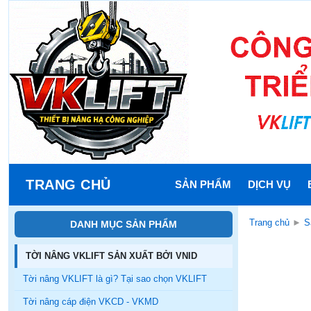
TRANG CHỦ
SẢN PHẨM
DỊCH VỤ
Trang chủ
►
S
DANH MỤC SẢN PHẨM
TỜI NÂNG VKLIFT SẢN XUẤT BỞI VNID
Tời nâng VKLIFT là gì? Tại sao chọn VKLIFT
Tời nâng cáp điện VKCD - VKMD