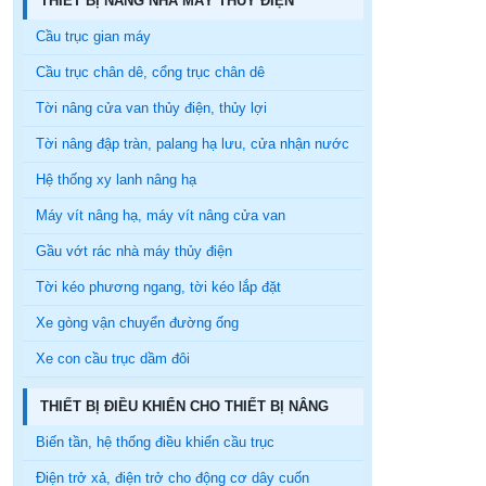
THIẾT BỊ NÂNG NHÀ MÁY THỦY ĐIỆN
Cầu trục gian máy
Cầu trục chân dê, cổng trục chân dê
Tời nâng cửa van thủy điện, thủy lợi
Tời nâng đập tràn, palang hạ lưu, cửa nhận nước
Hệ thống xy lanh nâng hạ
Máy vít nâng hạ, máy vít nâng cửa van
Gầu vớt rác nhà máy thủy điện
Tời kéo phương ngang, tời kéo lắp đặt
Xe gòng vận chuyển đường ống
Xe con cầu trục dầm đôi
THIẾT BỊ ĐIỀU KHIỂN CHO THIẾT BỊ NÂNG
Biến tần, hệ thống điều khiển cầu trục
Điện trở xả, điện trở cho động cơ dây cuốn