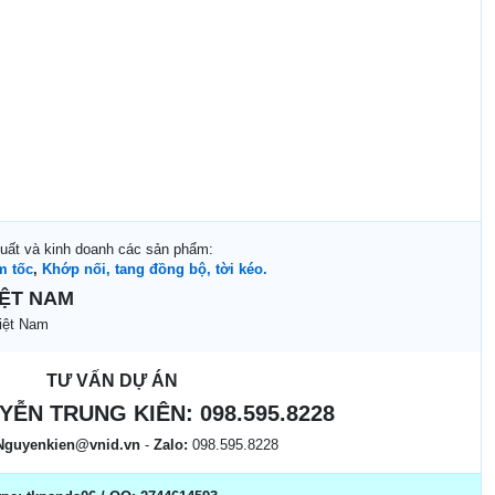
xuất và kinh doanh các sản phẩm:
m tốc
,
Khớp nối, tang đồng bộ, tời kéo.
IỆT NAM
iệt Nam
TƯ VẤN DỰ ÁN
YỄN TRUNG KIÊN:
098.595.8228
Nguyenkien@vnid.vn
-
Zalo:
098.595.8228