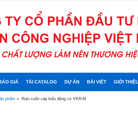
BÁO GIÁ
TẢI CATALOG
DỰ ÁN
BÀI VIẾT
GIỚI THIỆ
ản phẩm
►
Rulo cuốn cáp kiểu động cơ VKR-M