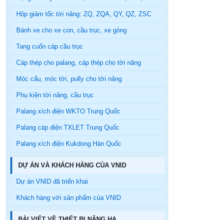
Hộp giảm tốc tời nâng: ZQ, ZQA, QY, QZ, ZSC
Bánh xe cho xe con, cầu trục, xe gòng
Tang cuốn cáp cầu trục
Cáp thép cho palang, cáp thép cho tời nâng
Móc cẩu, móc tời, pully cho tời nâng
Phụ kiện tời nâng, cầu trục
Palang xích điện WKTO Trung Quốc
Palang cáp điện TXLET Trung Quốc
Palang xích điện Kukdong Hàn Quốc
DỰ ÁN VÀ KHÁCH HÀNG CỦA VNID
Dự án VNID đã triển khai
Khách hàng với sản phẩm của VNID
BÀI VIẾT VỀ THIẾT BỊ NÂNG HẠ