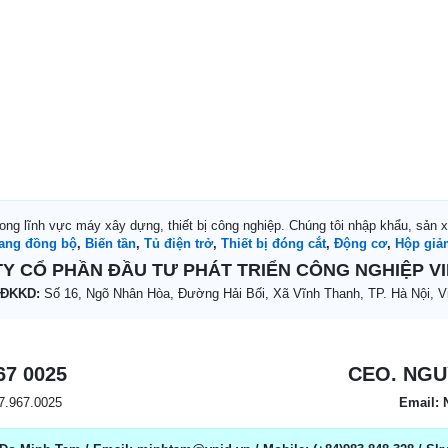
rong lĩnh vực máy xây dựng, thiết bị công nghiệp. Chúng tôi nhập khẩu, sản 
ang đồng bộ
,
Biến tần
,
Tủ điện trở
,
Thiết bị đóng cắt
,
Động cơ
,
Hộp giả
Y CỔ PHẦN ĐẦU TƯ PHÁT TRIỂN CÔNG NGHIỆP V
 ĐKKD:
Số 16, Ngõ Nhân Hòa, Đường Hải Bối, Xã Vĩnh Thanh, TP. Hà Nội, V
67 0025
CEO. NGU
97.967.0025
Email: