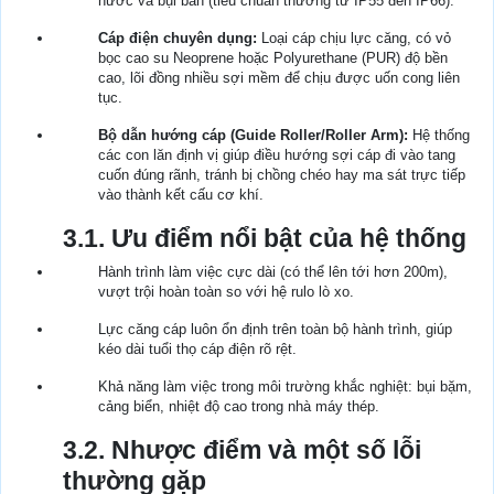
nước và bụi bẩn (tiêu chuẩn thường từ IP55 đến IP66).
Cáp điện chuyên dụng:
Loại cáp chịu lực căng, có vỏ
bọc cao su Neoprene hoặc Polyurethane (PUR) độ bền
cao, lõi đồng nhiều sợi mềm để chịu được uốn cong liên
tục.
Bộ dẫn hướng cáp (Guide Roller/Roller Arm):
Hệ thống
các con lăn định vị giúp điều hướng sợi cáp đi vào tang
cuốn đúng rãnh, tránh bị chồng chéo hay ma sát trực tiếp
vào thành kết cấu cơ khí.
3.1. Ưu điểm nổi bật của hệ thống
Hành trình làm việc cực dài (có thể lên tới hơn 200m),
vượt trội hoàn toàn so với hệ rulo lò xo.
Lực căng cáp luôn ổn định trên toàn bộ hành trình, giúp
kéo dài tuổi thọ cáp điện rõ rệt.
Khả năng làm việc trong môi trường khắc nghiệt: bụi bặm,
cảng biển, nhiệt độ cao trong nhà máy thép.
3.2. Nhược điểm và một số lỗi
thường gặp