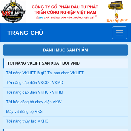
TRANG CHỦ
DANH MỤC SẢN PHẨM
TỜI NÂNG VKLIFT SẢN XUẤT BỞI VNID
Tời nâng VKLIFT là gì? Tại sao chọn VKLIFT
Tời nâng cáp điện VKCD - VKMD
Tời nâng cáp điện VKHC - VKHM
Tời kéo đồng bộ chạy điện VKW
Máy vít đồng bộ VKS
Tời nâng thủy lực VKHC