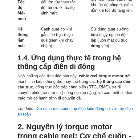
Tốc
đổi lớn tùy theo tốc
khi tốc độ bằng 0; giảm
độ -
độ; tối ưu ở tốc độ
dần khi tốc độ tăng lên.
Mô-
định mức.
men
Hệ
Cánh quạt cơ khí
Sử dụng quạt cưỡng
thống
gắn liền trục (hiệu
bức chạy nguồn độc
làm
quả giảm khi chạy
lập (luôn mát dù trục
mát
chậm).
đứng yên).
1.4. Ứng dụng thực tế trong hệ
thống cấp điện di động
Nhờ những đặc tính độc bản này,
cable reel torque motor
trở
thành linh kiện không thể thay thế trong các
hệ thống cấp điện
cầu trục
, cổng trục bốc xếp cảng biển (RTG, RMG), xe di
chuyển phôi (transfer car) công nghiệp nặng, và các thiết bị khai
thác mỏ có hành trình di chuyển dài.
Tìm kiếm:
So sánh rulo cuốn cáp điện kiểu động cơ với ray điện
an toàn
2. Nguyên lý torque motor
trong cable reel: Cơ chế cuốn -