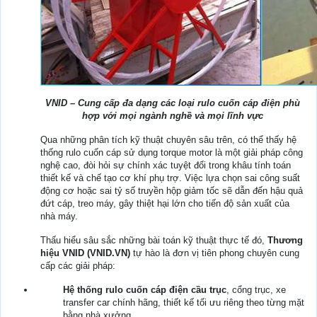
VNID – Cung cấp đa dạng các loại rulo cuốn cáp điện phù
hợp với mọi ngành nghề và mọi lĩnh vực
Qua những phân tích kỹ thuật chuyên sâu trên, có thể thấy hệ
thống rulo cuốn cáp sử dụng torque motor là một giải pháp công
nghệ cao, đòi hỏi sự chính xác tuyệt đối trong khâu tính toán
thiết kế và chế tạo cơ khí phụ trợ. Việc lựa chọn sai công suất
động cơ hoặc sai tỷ số truyền hộp giảm tốc sẽ dẫn đến hậu quả
đứt cáp, treo máy, gây thiệt hại lớn cho tiến độ sản xuất của
nhà máy.
Thấu hiểu sâu sắc những bài toán kỹ thuật thực tế đó,
Thương
hiệu VNID (VNID.VN)
tự hào là đơn vị tiên phong chuyên cung
cấp các giải pháp:
Hệ thống rulo cuốn cáp điện cầu trục
, cổng trục, xe
transfer car chính hãng, thiết kế tối ưu riêng theo từng mặt
bằng nhà xưởng.