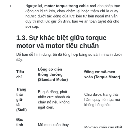
Ngược lại,
motor torque trong cable reel
cho phép trục
động cơ bị trì kéo, chạy chậm lại hoặc thậm chí là quay
ngược dưới tác động của lực kéo từ bên ngoài mà vẫn
duy trì một lực giữ ổn định, bảo vệ an toàn tuyệt đối cho
sợi cáp.
1.3. Sự khác biệt giữa torque
motor và motor tiêu chuẩn
Để bạn dễ hình dung, tôi đã tổng hợp bảng so sánh nhanh dưới
đây:
Động cơ điện
Tiêu
Động cơ mô-men
thông thường
chí
xoắn (Torque Motor)
(Standard Motor)
Trạng
Bị quá dòng, phát
thái
Chịu được trạng thái
nhiệt cực nhanh và
giữ
hãm quay liên tục mà
cháy nổ nếu không
tải
không hỏng hóc.
ngắt điện.
(Stall)
Đặc
tính
Mô-men xoắn thay
Mô-men xoắn cao nhất