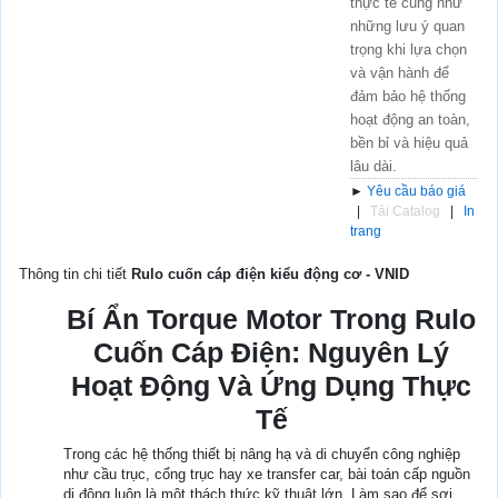
thực tế cũng như
những lưu ý quan
trọng khi lựa chọn
và vận hành để
đảm bảo hệ thống
hoạt động an toàn,
bền bỉ và hiệu quả
lâu dài.
►
Yêu cầu báo giá
|
Tải Catalog
|
In
trang
Thông tin chi tiết
Rulo cuốn cáp điện kiểu động cơ - VNID
Bí Ẩn Torque Motor Trong Rulo
Cuốn Cáp Điện: Nguyên Lý
Hoạt Động Và Ứng Dụng Thực
Tế
Trong các hệ thống thiết bị nâng hạ và di chuyển công nghiệp
như cầu trục, cổng trục hay xe transfer car, bài toán cấp nguồn
di động luôn là một thách thức kỹ thuật lớn. Làm sao để sợi