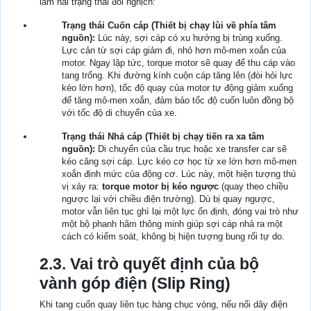
làm hai trạng thái đối nghịch:
Trạng thái Cuốn cáp (Thiết bị chạy lùi về phía tâm
nguồn):
Lúc này, sợi cáp có xu hướng bị trùng xuống.
Lực cản từ sợi cáp giảm đi, nhỏ hơn mô-men xoắn của
motor. Ngay lập tức, torque motor sẽ quay để thu cáp vào
tang trống. Khi đường kính cuộn cáp tăng lên (đòi hỏi lực
kéo lớn hơn), tốc độ quay của motor tự động giảm xuống
để tăng mô-men xoắn, đảm bảo tốc độ cuốn luôn đồng bộ
với tốc độ di chuyển của xe.
Trạng thái Nhả cáp (Thiết bị chạy tiến ra xa tâm
nguồn):
Di chuyển của cầu trục hoặc xe transfer car sẽ
kéo căng sợi cáp. Lực kéo cơ học từ xe lớn hơn mô-men
xoắn định mức của động cơ. Lúc này, một hiện tượng thú
vị xảy ra:
torque motor bị kéo ngược
(quay theo chiều
ngược lại với chiều điện trường). Dù bị quay ngược,
motor vẫn liên tục ghì lại một lực ổn định, đóng vai trò như
một bộ phanh hãm thông minh giúp sợi cáp nhả ra một
cách có kiểm soát, không bị hiện tượng bung rối tự do.
2.3. Vai trò quyết định của bộ
vành góp điện (Slip Ring)
Khi tang cuốn quay liên tục hàng chục vòng, nếu nối dây điện