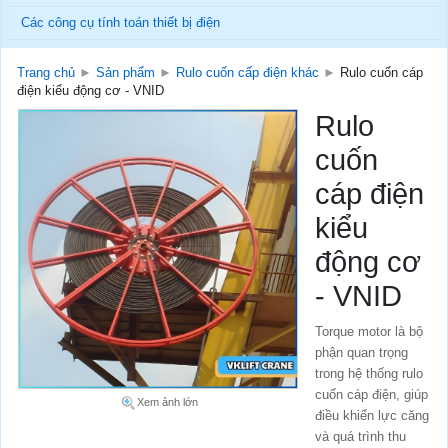
Các công cụ tính toán thiết bị điện
Trang chủ
►
Sản phẩm
►
Rulo cuốn cấp điện khác
►
Rulo cuốn cáp
điện kiểu động cơ - VNID
Rulo
cuốn
cáp điện
kiểu
động cơ
- VNID
Torque motor là bộ
phận quan trọng
trong hệ thống rulo
cuốn cáp điện, giúp
Xem ảnh lớn
điều khiển lực căng
và quá trình thu