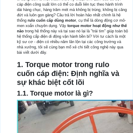
cáp điện công suất lớn có thể co duỗi liên tục theo hành trình
dài hàng chục, hàng trăm mét mà không bị trùng, không bị căng
đứt và luôn gọn gàng? Câu trả lời hoàn hảo nhất chính là hệ
thống
rulo cuốn cáp dùng motor
, cụ thể là dòng động cơ mô-
men xoắn chuyên dụng. Vậy
torque motor hoạt động như thế
nào
trong hệ thống này và tại sao nó lại là "trái tim" giúp toàn bộ
hệ thống cấp điện di động vận hành bền bỉ? Với tư cách là một
kỹ sư cơ - điện có nhiều năm lăn lộn tại các công trường và
nhà xưởng, tôi sẽ cùng bạn mổ xẻ chi tiết công nghệ này qua
bài viết dưới đây.
1. Torque motor trong rulo
cuốn cáp điện: Định nghĩa và
sự khác biệt cốt lõi
1.1. Torque motor là gì?