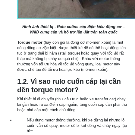
Hình ảnh thiết bị - Rulo cuốnc cáp điện kiểu động cơ –
VNID cung cấp và hỗ trợ lắp đặt trên toàn quốc
Torque motor
(hay còn gọi là động cơ mô-men xoắn) là một
dòng động cơ đặc biệt, được thiết kế để có thể hoạt động liên
tục ở trạng thái bị hãm (stall torque) hoặc quay với tốc độ rất
thấp mà không bị cháy do quá nhiệt. Khác với motor thông
thường vốn tối ưu hóa về tốc độ vòng quay, loại motor này
được chế tạo để tối ưu hóa lực kéo (mô-men xoắn).
1.2. Vì sao rulo cuốn cáp lại cần
đến torque motor?
Khi thiết bị di chuyển (như cầu trục hoặc xe transfer car) chạy
lại gần hoặc ra xa điểm cấp nguồn, tang cuốn cáp cần phải thu
hoặc nhả cáp một cách chủ động.
Nếu dùng motor thông thường, khi xe dừng lại nhưng lô
cuốn vẫn cố quay, motor sẽ bị kẹt dòng và cháy ngay lập
tức.