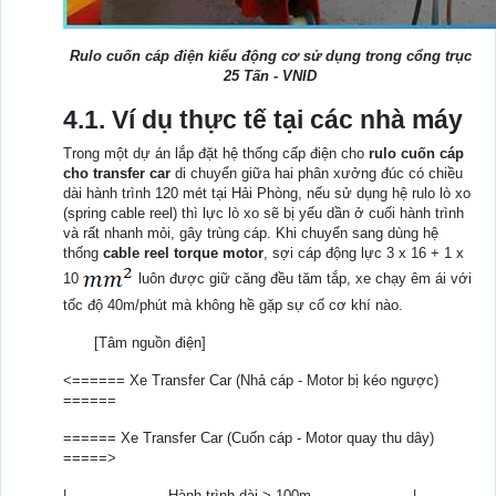
Rulo cuốn cáp điện kiểu động cơ sử dụng trong cổng trục
25 Tấn - VNID
4.1. Ví dụ thực tế tại các nhà máy
Trong một dự án lắp đặt hệ thống cấp điện cho
rulo cuốn cáp
cho transfer car
di chuyển giữa hai phân xưởng đúc có chiều
dài hành trình 120 mét tại Hải Phòng, nếu sử dụng hệ rulo lò xo
(spring cable reel) thì lực lò xo sẽ bị yếu dần ở cuối hành trình
và rất nhanh mỏi, gây trùng cáp. Khi chuyển sang dùng hệ
thống
cable reel torque motor
, sợi cáp động lực 3 x 16 + 1 x
10
luôn được giữ căng đều tăm tắp, xe chạy êm ái với
tốc độ 40m/phút mà không hề gặp sự cố cơ khí nào.
[Tâm nguồn điện]
<====== Xe Transfer Car (Nhả cáp - Motor bị kéo ngược)
======
====== Xe Transfer Car (Cuốn cáp - Motor quay thu dây)
=====>
|---------------------- Hành trình dài > 100m ----------------------|