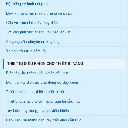
Hệ thống xy lanh nâng hạ
Máy vít nâng hạ, máy vít nâng cửa van
Gầu vớt rác nhà máy thủy điện
Tời kéo phương ngang, tời kéo lắp đặt
Xe gòng vận chuyển đường ống
Xe con cầu trục dầm đôi
THIẾT BỊ ĐIỀU KHIỂN CHO THIẾT BỊ NÂNG
Biến tần, hệ thống điều khiển cầu trục
Điện trở xả, điện trở cho động cơ dây cuốn
Thiết bị đóng cắt, thiết bị điều khiển
Thiết bị quá tải cho tời nâng, quá tải cầu trục
Tay bấm, tay trang, tay gạt điều khiển
Cáp điện, hệ máng cáp, ray cấp điện cầu trục