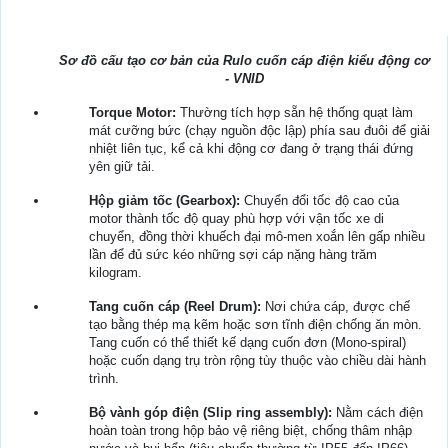
Sơ đồ cấu tạo cơ bản của Rulo cuốn cáp điện kiểu động cơ
- VNID
Torque Motor:
Thường tích hợp sẵn hệ thống quạt làm
mát cưỡng bức (chạy nguồn độc lập) phía sau đuôi để giải
nhiệt liên tục, kể cả khi động cơ đang ở trạng thái đứng
yên giữ tải.
Hộp giảm tốc (Gearbox):
Chuyển đổi tốc độ cao của
motor thành tốc độ quay phù hợp với vận tốc xe di
chuyển, đồng thời khuếch đại mô-men xoắn lên gấp nhiều
lần để đủ sức kéo những sợi cáp nặng hàng trăm
kilogram.
Tang cuốn cáp (Reel Drum):
Nơi chứa cáp, được chế
tạo bằng thép mạ kẽm hoặc sơn tĩnh điện chống ăn mòn.
Tang cuốn có thể thiết kế dạng cuốn đơn (Mono-spiral)
hoặc cuốn dạng trụ tròn rộng tùy thuộc vào chiều dài hành
trình.
Bộ vành góp điện (Slip ring assembly):
Nằm cách điện
hoàn toàn trong hộp bảo vệ riêng biệt, chống thâm nhập