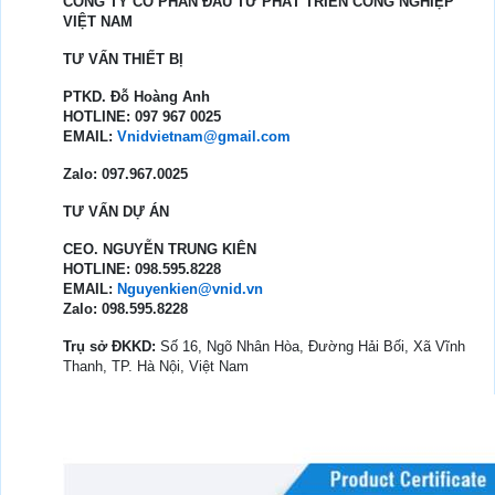
CÔNG TY CỔ PHẦN ĐẦU TƯ PHÁT TRIỂN CÔNG NGHIỆP
VIỆT NAM
TƯ VẤN THIẾT BỊ
PTKD. Đỗ Hoàng Anh
HOTLINE: 097 967 0025
EMAIL:
Vnidvietnam@gmail.com
Zalo: 097.967.0025
TƯ VẤN DỰ ÁN
CEO. NGUYỄN TRUNG KIÊN
HOTLINE: 098.595.8228
EMAIL:
Nguyenkien@vnid.vn
Zalo: 098.595.8228
Trụ sở ĐKKD:
Số 16, Ngõ Nhân Hòa, Đường Hải Bối, Xã Vĩnh
Thanh, TP. Hà Nội, Việt Nam