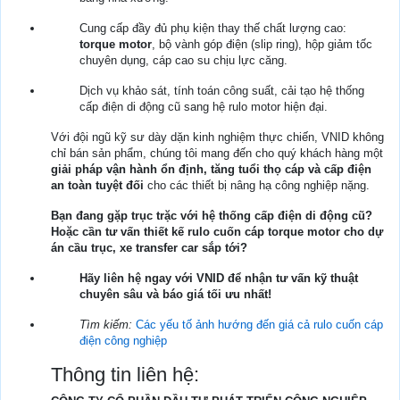
Cung cấp đầy đủ phụ kiện thay thế chất lượng cao:
torque motor
, bộ vành góp điện (slip ring), hộp giảm tốc
chuyên dụng, cáp cao su chịu lực căng.
Dịch vụ khảo sát, tính toán công suất, cải tạo hệ thống
cấp điện di động cũ sang hệ rulo motor hiện đại.
Với đội ngũ kỹ sư dày dặn kinh nghiệm thực chiến, VNID không
chỉ bán sản phẩm, chúng tôi mang đến cho quý khách hàng một
giải pháp vận hành ổn định, tăng tuổi thọ cáp và cấp điện
an toàn tuyệt đối
cho các thiết bị nâng hạ công nghiệp nặng.
Bạn đang gặp trục trặc với hệ thống cấp điện di động cũ?
Hoặc cần tư vấn thiết kế rulo cuốn cáp torque motor cho dự
án cầu trục, xe transfer car sắp tới?
Hãy liên hệ ngay với VNID để nhận tư vấn kỹ thuật
chuyên sâu và báo giá tối ưu nhất!
Tìm kiếm:
Các yếu tố ảnh hướng đến giá cả rulo cuốn cáp
điện công nghiệp
Thông tin liên hệ: