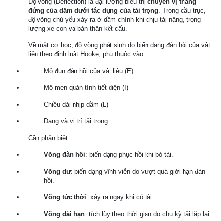
Độ võng (Deflection) là đại lượng biểu thị
chuyển vị thẳng
đứng của dầm dưới tác dụng của tải trọng
. Trong cầu trục,
độ võng chủ yếu xảy ra ở dầm chính khi chịu tải nâng, trọng
lượng xe con và bản thân kết cấu.
Về mặt cơ học, độ võng phát sinh do biến dạng đàn hồi của vật
liệu theo định luật Hooke, phụ thuộc vào:
Mô đun đàn hồi của vật liệu (E)
Mô men quán tính tiết diện (I)
Chiều dài nhịp dầm (L)
Dạng và vị trí tải trọng
Cần phân biệt:
Võng đàn hồi
: biến dạng phục hồi khi bỏ tải.
Võng dư
: biến dạng vĩnh viễn do vượt quá giới hạn đàn
hồi.
Võng tức thời
: xảy ra ngay khi có tải.
Võng dài hạn
: tích lũy theo thời gian do chu kỳ tải lặp lại.