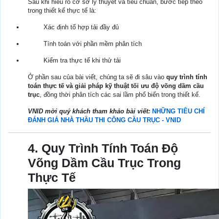
Sau khi hiểu rõ cơ sở lý thuyết và tiêu chuẩn, bước tiếp theo
trong thiết kế thực tế là:
Xác định tổ hợp tải đầy đủ
Tính toán với phần mềm phân tích
Kiểm tra thực tế khi thử tải
Ở phần sau của bài viết, chúng ta sẽ đi sâu vào
quy trình tính
toán thực tế và giải pháp kỹ thuật tối ưu độ võng dầm cầu
trục
, đồng thời phân tích các sai lầm phổ biến trong thiết kế.
VNID mời quý khách tham khảo bài viết:
NHỮNG TIÊU CHÍ
ĐÁNH GIÁ NHÀ THẦU THI CÔNG CẦU TRỤC - VNID
4. Quy Trình Tính Toán Độ
Võng Dầm Cầu Trục Trong
Thực Tế