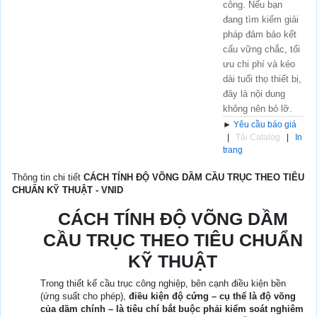
công. Nếu bạn
đang tìm kiếm giải
pháp đảm bảo kết
cấu vững chắc, tối
ưu chi phí và kéo
dài tuổi thọ thiết bị,
đây là nội dung
không nên bỏ lỡ.
►
Yêu cầu báo giá
|
Tải Catalog
|
In
trang
Thông tin chi tiết
CÁCH TÍNH ĐỘ VÕNG DẦM CẦU TRỤC THEO TIÊU
CHUẨN KỸ THUẬT - VNID
CÁCH TÍNH ĐỘ VÕNG DẦM
CẦU TRỤC THEO TIÊU CHUẨN
KỸ THUẬT
Trong thiết kế cầu trục công nghiệp, bên cạnh điều kiện bền
(ứng suất cho phép),
điều kiện độ cứng – cụ thể là độ võng
của dầm chính – là tiêu chí bắt buộc phải kiểm soát nghiêm