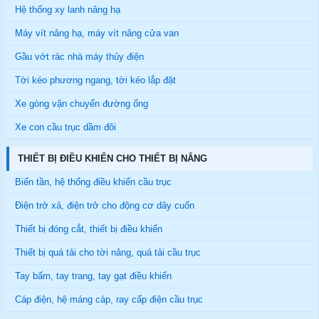
Hệ thống xy lanh nâng hạ
Máy vít nâng hạ, máy vít nâng cửa van
Gầu vớt rác nhà máy thủy điện
Tời kéo phương ngang, tời kéo lắp đặt
Xe gòng vận chuyển đường ống
Xe con cầu trục dầm đôi
THIẾT BỊ ĐIỀU KHIỂN CHO THIẾT BỊ NÂNG
Biến tần, hệ thống điều khiển cầu trục
Điện trở xả, điện trở cho động cơ dây cuốn
Thiết bị đóng cắt, thiết bị điều khiển
Thiết bị quá tải cho tời nâng, quá tải cầu trục
Tay bấm, tay trang, tay gạt điều khiển
Cáp điện, hệ máng cáp, ray cấp điện cầu trục