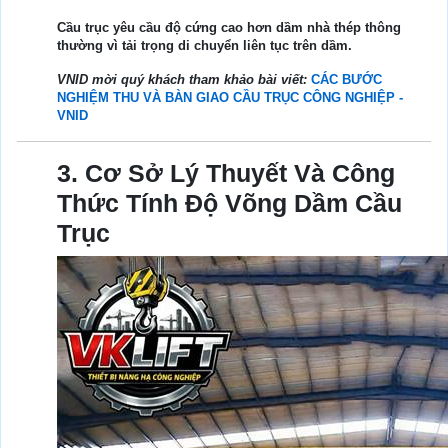
Cầu trục yêu cầu độ cứng cao hơn dầm nhà thép thông
thường vì tải trọng di chuyển liên tục trên dầm.
VNID mời quý khách tham khảo bài viết:
CÁC BƯỚC
NGHIỆM THU VÀ BÀN GIAO CẦU TRỤC CÔNG NGHIỆP -
VNID
3. Cơ Sở Lý Thuyết Và Công
Thức Tính Độ Võng Dầm Cầu
Trục