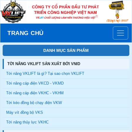
TRANG CHỦ
DANH MỤC SẢN PHẨM
TỜI NÂNG VKLIFT SẢN XUẤT BỞI VNID
Tời nâng VKLIFT là gì? Tại sao chọn VKLIFT
Tời nâng cáp điện VKCD - VKMD
Tời nâng cáp điện VKHC - VKHM
Tời kéo đồng bộ chạy điện VKW
Máy vít đồng bộ VKS
Tời nâng thủy lực VKHC