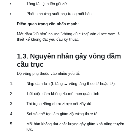
Tăng tải lệch lên gối đỡ
Phát sinh ứng suất phụ trong mối hàn
Điểm quan trọng cần nhấn mạnh:
Một dầm “đủ bền” nhưng “không đủ cứng” vẫn được xem là
thiết kế không đạt yêu cầu kỹ thuật.
1.3. Nguyên nhân gây võng dầm
cầu trục
Độ võng phụ thuộc vào nhiều yếu tố:
Nhịp dầm lớn (L tăng → võng tăng theo L³ hoặc L⁴).
Tiết diện dầm không đủ mô men quán tính.
Tải trọng động chưa được xét đầy đủ.
Sai số chế tạo làm giảm độ cứng thực tế.
Mối hàn không đạt chất lượng gây giảm khả năng truyền
lực.