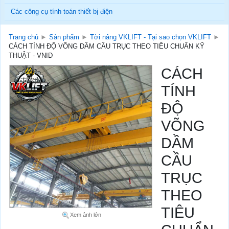
Các công cụ tính toán thiết bị điện
Trang chủ
►
Sản phẩm
►
Tời nâng VKLIFT - Tại sao chọn VKLIFT
►
CÁCH TÍNH ĐỘ VÕNG DẦM CẦU TRỤC THEO TIÊU CHUẨN KỸ
THUẬT - VNID
CÁCH
TÍNH
ĐỘ
VÕNG
DẦM
CẦU
TRỤC
THEO
TIÊU
Xem ảnh lớn