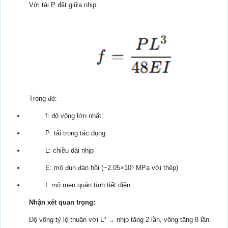
Với tải P đặt giữa nhịp:
Trong đó:
f: độ võng lớn nhất
P: tải trọng tác dụng
L: chiều dài nhịp
E: mô đun đàn hồi (~2.05×10⁵ MPa với thép)
I: mô men quán tính tiết diện
Nhận xét quan trọng:
Độ võng tỷ lệ thuận với L³ → nhịp tăng 2 lần, võng tăng 8 lần.