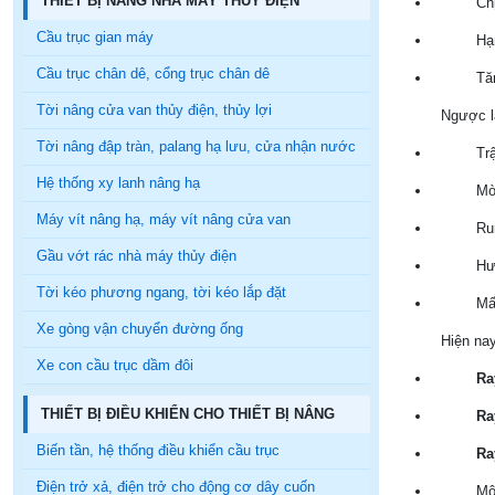
THIẾT BỊ NÂNG NHÀ MÁY THỦY ĐIỆN
Chị
Cầu trục gian máy
Hạ
Cầu trục chân dê, cổng trục chân dê
Tă
Tời nâng cửa van thủy điện, thủy lợi
Ngược lạ
Tời nâng đập tràn, palang hạ lưu, cửa nhận nước
Tr
Hệ thống xy lanh nâng hạ
Mò
Máy vít nâng hạ, máy vít nâng cửa van
Ru
Gầu vớt rác nhà máy thủy điện
Hư
Tời kéo phương ngang, tời kéo lắp đặt
Mấ
Xe gòng vận chuyển đường ống
Hiện nay
Xe con cầu trục dầm đôi
Ra
THIẾT BỊ ĐIỀU KHIỂN CHO THIẾT BỊ NÂNG
Ra
Biến tần, hệ thống điều khiển cầu trục
Ra
Điện trở xả, điện trở cho động cơ dây cuốn
Một