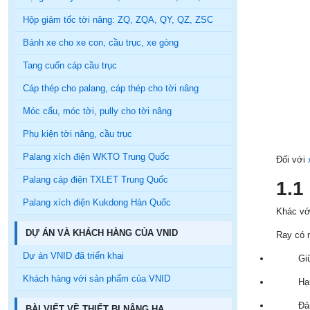
Hộp giảm tốc tời nâng: ZQ, ZQA, QY, QZ, ZSC
Bánh xe cho xe con, cầu trục, xe gòng
Tang cuốn cáp cầu trục
Cáp thép cho palang, cáp thép cho tời nâng
Móc cẩu, móc tời, pully cho tời nâng
Phụ kiện tời nâng, cầu trục
Palang xích điện WKTO Trung Quốc
Đối với
Palang cáp điện TXLET Trung Quốc
1.1
Palang xích điện Kukdong Hàn Quốc
Khác với
DỰ ÁN VÀ KHÁCH HÀNG CỦA VNID
Ray có 
Dự án VNID đã triển khai
Gi
Khách hàng với sản phẩm của VNID
Hạ
Đả
BÀI VIẾT VỀ THIẾT BỊ NÂNG HẠ