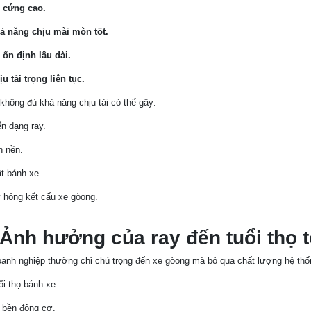
 cứng cao.
ả năng chịu mài mòn tốt.
 ổn định lâu dài.
u tải trọng liên tục.
không đủ khả năng chịu tải có thể gây:
ến dạng ray.
n nền.
ật bánh xe.
 hỏng kết cấu xe gòong.
 Ảnh hưởng của ray đến tuổi thọ 
anh nghiệp thường chỉ chú trọng đến xe gòong mà bỏ qua chất lượng hệ thống
ổi thọ bánh xe.
 bền động cơ.