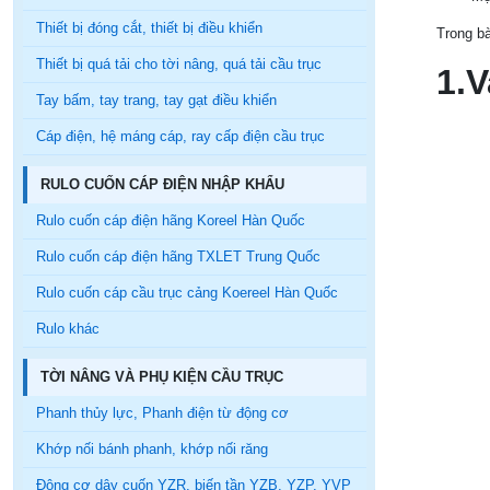
Thiết bị đóng cắt, thiết bị điều khiển
Trong bà
Thiết bị quá tải cho tời nâng, quá tải cầu trục
1.V
Tay bấm, tay trang, tay gạt điều khiển
Cáp điện, hệ máng cáp, ray cấp điện cầu trục
RULO CUỐN CÁP ĐIỆN NHẬP KHẨU
Rulo cuốn cáp điện hãng Koreel Hàn Quốc
Rulo cuốn cáp điện hãng TXLET Trung Quốc
Rulo cuốn cáp cầu trục cảng Koereel Hàn Quốc
Rulo khác
TỜI NÂNG VÀ PHỤ KIỆN CẦU TRỤC
Phanh thủy lực, Phanh điện từ động cơ
Khớp nối bánh phanh, khớp nối răng
Động cơ dây cuốn YZR, biến tần YZB, YZP, YVP