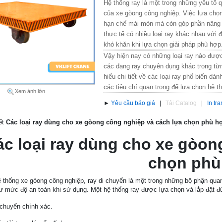
Hệ thống ray là một trong những yếu tố 
của xe gòong công nghiệp. Việc lựa chọn 
hạn chế mài mòn mà còn góp phần nâng c
thực tế có nhiều loại ray khác nhau với 
khó khăn khi lựa chọn giải pháp phù hợp
Vậy hiện nay có những loại ray nào đượ
các dạng ray chuyên dụng khác trong từn
hiểu chi tiết về các loại ray phổ biến d
các tiêu chí quan trọng để lựa chọn hệ 
Xem ảnh lớn
►
Yêu cầu báo giá
|
Tải Catalog
|
In tr
iết
Các loại ray dùng cho xe gòong công nghiệp và cách lựa chọn phù h
ác loại ray dùng cho xe gòon
chọn phù
 thống xe gòong công nghiệp, ray di chuyển là một trong những bộ phận quan t
 mức độ an toàn khi sử dụng. Một hệ thống ray được lựa chọn và lắp đặt đú
 chuyển chính xác.