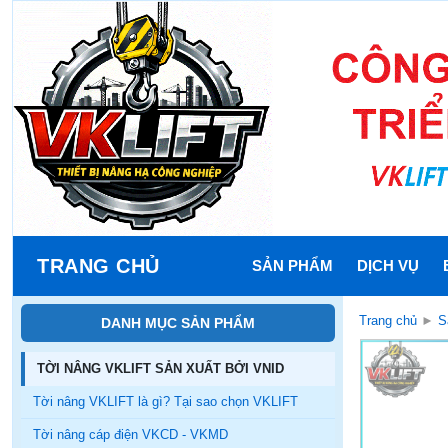
TRANG CHỦ
SẢN PHẨM
DỊCH VỤ
Trang chủ
►
S
DANH MỤC SẢN PHẨM
TỜI NÂNG VKLIFT SẢN XUẤT BỞI VNID
Tời nâng VKLIFT là gì? Tại sao chọn VKLIFT
Tời nâng cáp điện VKCD - VKMD