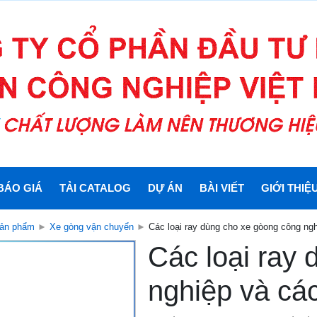
BÁO GIÁ
TẢI CATALOG
DỰ ÁN
BÀI VIẾT
GIỚI THIỆ
ản phẩm
►
Xe gòng vận chuyển
►
Các loại ray dùng cho xe gòong công ng
Các loại ray
nghiệp và cá