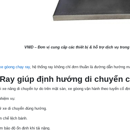
VNID – Đơn vị cung cấp các thiết bị & hỗ trợ dịch vụ tron
xe gòong chạy ray
, hệ thống ray không chỉ đơn thuần là đường dẫn hướng mà c
 Ray giúp định hướng di chuyển 
 xe nâng di chuyển tự do trên mặt sàn, xe gòong vận hành theo tuyến cố đị
nhiệm vụ:
ữ xe di chuyển đúng hướng.
n chế lệch bánh.
m bảo độ ổn định khi tải nặng.