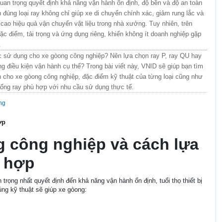
quan trọng quyết định khả năng vận hành ổn định, độ bền và độ an toàn
đúng loại ray không chỉ giúp xe di chuyển chính xác, giảm rung lắc và
ao hiệu quả vận chuyển vật liệu trong nhà xưởng. Tuy nhiên, trên
đặc điểm, tải trọng và ứng dụng riêng, khiến không ít doanh nghiệp gặp
.
c sử dụng cho xe gòong công nghiệp? Nên lựa chọn ray P, ray QU hay
g điều kiện vận hành cụ thể? Trong bài viết này, VNID sẽ giúp bạn tìm
ành cho xe gòong công nghiệp, đặc điểm kỹ thuật của từng loại cũng như
thống ray phù hợp với nhu cầu sử dụng thực tế.
ang
ợp
g công nghiệp và cách lựa
 hợp
rọng nhất quyết định đến khả năng vận hành ổn định, tuổi thọ thiết bị
ng kỹ thuật sẽ giúp xe gòong: