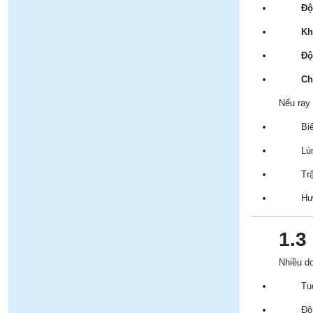
Độ
Kh
Độ
Chị
Nếu ray 
Bi
Lú
Tr
Hư
1.3
Nhiều do
Tu
Độ