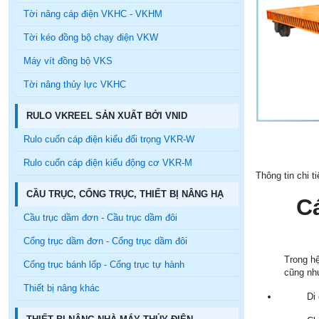
Tời nâng cáp điện VKHC - VKHM
Tời kéo đồng bộ chạy điện VKW
Máy vít đồng bộ VKS
Tời nâng thủy lực VKHC
RULO VKREEL SẢN XUẤT BỞI VNID
Rulo cuốn cáp điện kiểu đối trọng VKR-W
Rulo cuốn cáp điện kiểu động cơ VKR-M
Thông tin chi t
CẦU TRỤC, CỔNG TRỤC, THIẾT BỊ NÂNG HẠ
C
Cầu trục dầm đơn - Cầu trục dầm đôi
Cổng trục dầm đơn - Cổng trục dầm đôi
Trong hệ
Cổng trục bánh lốp - Cổng trục tự hành
cũng như
Thiết bị nâng khác
Di