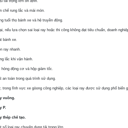
u tải trọng lớn ổn định.
n chế rung lắc và mài mòn.
ng tuổi thọ bánh xe và hệ truyền động.
i, nếu lựa chọn sai loại ray hoặc thi công không đạt tiêu chuẩn, doanh nghiệ
ật bánh xe.
n ray nhanh.
ng lắc khi vận hành.
 hỏng động cơ và hộp giảm tốc.
t an toàn trong quá trình sử dụng.
, trong lĩnh vực xe gòong công nghiệp, các loại ray được sử dụng phổ biến 
y vuông.
y P.
y thép chế tạo.
 số loại ray chuyên dụng tải trọng lớn.