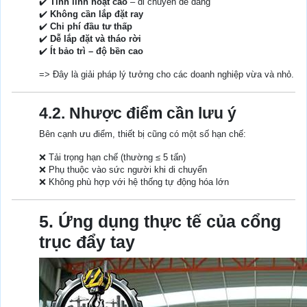
✔️
Tính linh hoạt cao
– di chuyển dễ dàng
✔️
Không cần lắp đặt ray
✔️
Chi phí đầu tư thấp
✔️
Dễ lắp đặt và tháo rời
✔️
Ít bảo trì – độ bền cao
=> Đây là giải pháp lý tưởng cho các doanh nghiệp vừa và nhỏ.
4.2. Nhược điểm cần lưu ý
Bên cạnh ưu điểm, thiết bị cũng có một số hạn chế:
❌ Tải trọng hạn chế (thường ≤ 5 tấn)
❌ Phụ thuộc vào sức người khi di chuyển
❌ Không phù hợp với hệ thống tự động hóa lớn
5. Ứng dụng thực tế của cổng
trục đẩy tay