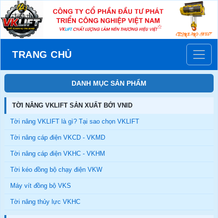
TRANG CHỦ
DANH MỤC SẢN PHẨM
TỜI NÂNG VKLIFT SẢN XUẤT BỞI VNID
Tời nâng VKLIFT là gì? Tại sao chọn VKLIFT
Tời nâng cáp điện VKCD - VKMD
Tời nâng cáp điện VKHC - VKHM
Tời kéo đồng bộ chạy điện VKW
Máy vít đồng bộ VKS
Tời nâng thủy lực VKHC