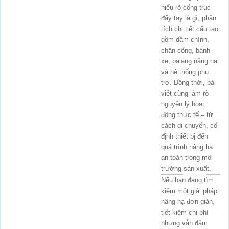
hiểu rõ cổng trục
đẩy tay là gì, phân
tích chi tiết cấu tạo
gồm dầm chính,
chân cổng, bánh
xe, palang nâng hạ
và hệ thống phụ
trợ. Đồng thời, bài
viết cũng làm rõ
nguyên lý hoạt
động thực tế – từ
cách di chuyển, cố
định thiết bị đến
quá trình nâng hạ
an toàn trong môi
trường sản xuất.
Nếu bạn đang tìm
kiếm một giải pháp
nâng hạ đơn giản,
tiết kiệm chi phí
nhưng vẫn đảm