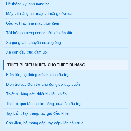
Hệ thống xy lanh nâng hạ
Máy vít nâng hạ, máy vít nâng cửa van
Gầu vớt rác nhà máy thủy điện
Tời kéo phương ngang, tời kéo lắp đặt
Xe gòng vận chuyển đường ống
Xe con cầu trục dầm đôi
THIẾT BỊ ĐIỀU KHIỂN CHO THIẾT BỊ NÂNG
Biến tần, hệ thống điều khiển cầu trục
Điện trở xả, điện trở cho động cơ dây cuốn
Thiết bị đóng cắt, thiết bị điều khiển
Thiết bị quá tải cho tời nâng, quá tải cầu trục
Tay bấm, tay trang, tay gạt điều khiển
Cáp điện, hệ máng cáp, ray cấp điện cầu trục