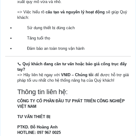
xuất quy mô vừa và nhỏ.
=> Việc hiểu rõ
cấu tạo và nguyên lý hoạt động
sẽ giúp Quý
khách:
Sử dụng thiết bị đúng cách
Tăng tuổi thọ
Đảm bảo an toàn trong vận hành
📞
Quý khách đang cần tư vấn hoặc báo giá cổng trục đẩy
tay?
=> Hãy liên hệ ngay với
VNID – Chúng tôi
để được hỗ trợ giải
pháp tối ưu nhất cho hệ thống nâng hạ của Quý khách!
Thông tin liên hệ:
CÔNG TY CỔ PHẦN ĐẦU TƯ PHÁT TRIỂN CÔNG NGHIỆP
VIỆT NAM
TƯ VẤN THIẾT BỊ
PTKD. Đỗ Hoàng Anh
HOTLINE: 097 967 0025