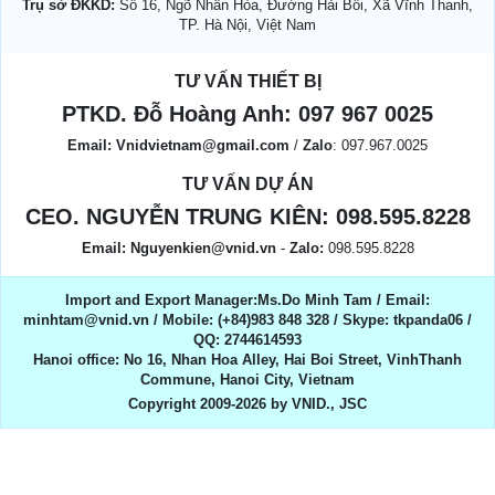
Trụ sở ĐKKD:
Số 16, Ngõ Nhân Hòa, Đường Hải Bối, Xã Vĩnh Thanh,
TP. Hà Nội, Việt Nam
TƯ VẤN THIẾT BỊ
PTKD. Đỗ Hoàng Anh:
097 967 0025
Email:
Vnidvietnam@gmail.com
/
Zalo
: 097.967.0025
TƯ VẤN DỰ ÁN
CEO. NGUYỄN TRUNG KIÊN:
098.595.8228
Email:
Nguyenkien@vnid.vn
-
Zalo:
098.595.8228
Import and Export Manager:Ms.Do Minh Tam / Email:
minhtam@vnid.vn / Mobile​:​ (+84)983 848 328 / Skype: tkpanda06 /
QQ: 2744614593
Hanoi office: No 16, Nhan Hoa Alley, Hai Boi Street, VinhThanh
Commune, Hanoi City, Vietnam
Copyright 2009-2026 by VNID., JSC