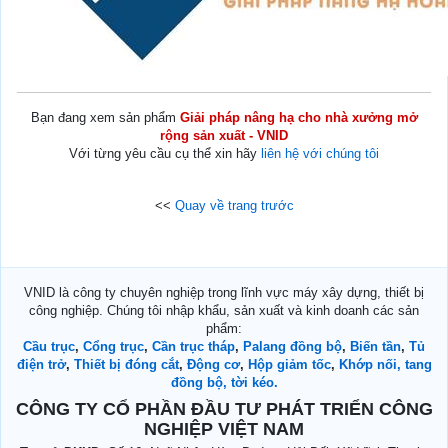
Bạn đang xem sản phẩm
Giải pháp nâng hạ cho nhà xưởng mở
rộng sản xuất - VNID
Với từng yêu cầu cụ thể xin hãy
liên hệ với chúng tôi
<<
Quay về trang trước
VNID là công ty chuyên nghiệp trong lĩnh vực máy xây dựng, thiết bị
công nghiệp. Chúng tôi nhập khẩu, sản xuất và kinh doanh các sản
phẩm:
Cầu trục
,
Cổng trục
,
Cần trục tháp
,
Palang đồng bộ
,
Biến tần
,
Tủ
điện trở
,
Thiết bị đóng cắt
,
Động cơ
,
Hộp giảm tốc
,
Khớp nối, tang
đồng bộ, tời kéo.
CÔNG TY CỔ PHẦN ĐẦU TƯ PHÁT TRIỂN CÔNG
NGHIỆP VIỆT NAM