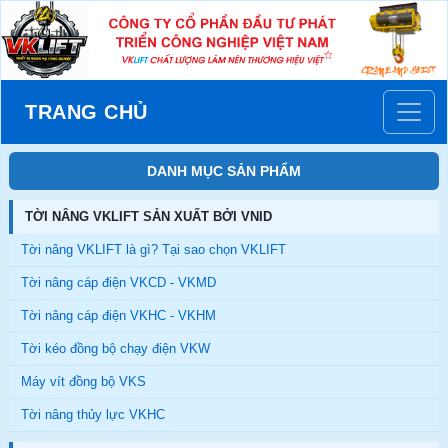
TRANG CHỦ
DANH MỤC SẢN PHẨM
TỜI NÂNG VKLIFT SẢN XUẤT BỞI VNID
Tời nâng VKLIFT là gì? Tại sao chọn VKLIFT
Tời nâng cáp điện VKCD - VKMD
Tời nâng cáp điện VKHC - VKHM
Tời kéo đồng bộ chạy điện VKW
Máy vít đồng bộ VKS
Tời nâng thủy lực VKHC