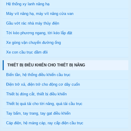
Hệ thống xy lanh nâng hạ
Máy vít nâng hạ, máy vít nâng cửa van
Gầu vớt rác nhà máy thủy điện
Tời kéo phương ngang, tời kéo lắp đặt
Xe gòng vận chuyển đường ống
Xe con cầu trục dầm đôi
THIẾT BỊ ĐIỀU KHIỂN CHO THIẾT BỊ NÂNG
Biến tần, hệ thống điều khiển cầu trục
Điện trở xả, điện trở cho động cơ dây cuốn
Thiết bị đóng cắt, thiết bị điều khiển
Thiết bị quá tải cho tời nâng, quá tải cầu trục
Tay bấm, tay trang, tay gạt điều khiển
Cáp điện, hệ máng cáp, ray cấp điện cầu trục