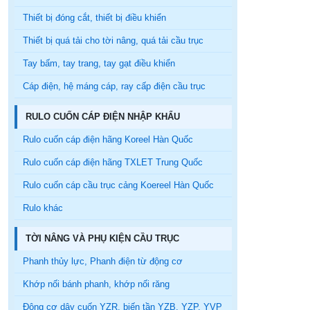
Thiết bị đóng cắt, thiết bị điều khiển
Thiết bị quá tải cho tời nâng, quá tải cầu trục
Tay bấm, tay trang, tay gạt điều khiển
Cáp điện, hệ máng cáp, ray cấp điện cầu trục
RULO CUỐN CÁP ĐIỆN NHẬP KHẨU
Rulo cuốn cáp điện hãng Koreel Hàn Quốc
Rulo cuốn cáp điện hãng TXLET Trung Quốc
Rulo cuốn cáp cầu trục cảng Koereel Hàn Quốc
Rulo khác
TỜI NÂNG VÀ PHỤ KIỆN CẦU TRỤC
Phanh thủy lực, Phanh điện từ động cơ
Khớp nối bánh phanh, khớp nối răng
Động cơ dây cuốn YZR, biến tần YZB, YZP, YVP