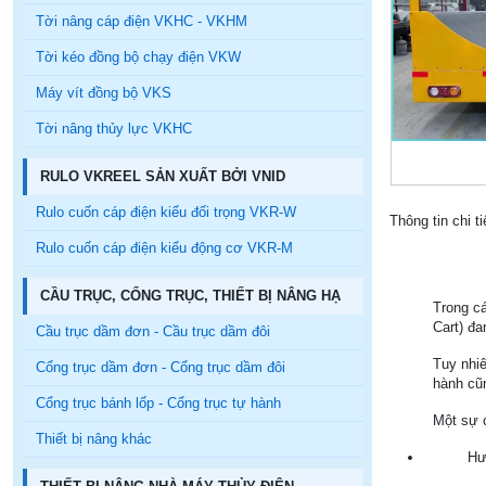
Tời nâng cáp điện VKHC - VKHM
Tời kéo đồng bộ chạy điện VKW
Máy vít đồng bộ VKS
Tời nâng thủy lực VKHC
RULO VKREEL SẢN XUẤT BỞI VNID
Rulo cuốn cáp điện kiểu đối trọng VKR-W
Thông tin chi t
Rulo cuốn cáp điện kiểu động cơ VKR-M
CẦU TRỤC, CỔNG TRỤC, THIẾT BỊ NÂNG HẠ
Trong cá
Cart) đa
Cầu trục dầm đơn - Cầu trục dầm đôi
Tuy nhiê
Cổng trục dầm đơn - Cổng trục dầm đôi
hành cũn
Cổng trục bánh lốp - Cổng trục tự hành
Một sự c
Thiết bị nâng khác
Hư 