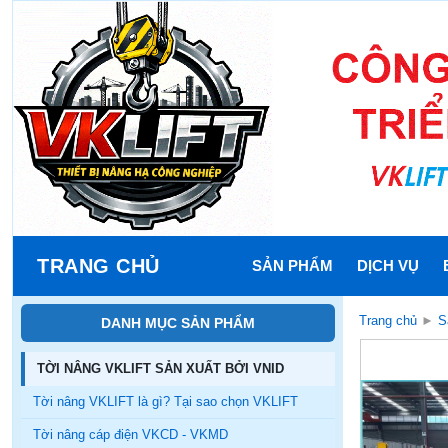
TRANG CHỦ
SẢN PHẨM
DỊCH VỤ
Trang chủ
►
S
DANH MỤC SẢN PHẨM
TỜI NÂNG VKLIFT SẢN XUẤT BỞI VNID
Tời nâng VKLIFT là gì? Tại sao chọn VKLIFT
Tời nâng cáp điện VKCD - VKMD