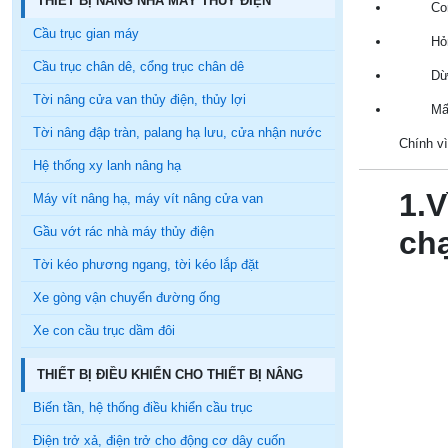
THIẾT BỊ NÂNG NHÀ MÁY THỦY ĐIỆN
Co
Cầu trục gian máy
Hỏ
Cầu trục chân dê, cổng trục chân dê
Dừ
Tời nâng cửa van thủy điện, thủy lợi
Mấ
Tời nâng đập tràn, palang hạ lưu, cửa nhận nước
Chính vì
Hệ thống xy lanh nâng hạ
1.V
Máy vít nâng hạ, máy vít nâng cửa van
Gầu vớt rác nhà máy thủy điện
ch
Tời kéo phương ngang, tời kéo lắp đặt
Xe gòng vận chuyển đường ống
Xe con cầu trục dầm đôi
THIẾT BỊ ĐIỀU KHIỂN CHO THIẾT BỊ NÂNG
Biến tần, hệ thống điều khiển cầu trục
Điện trở xả, điện trở cho động cơ dây cuốn