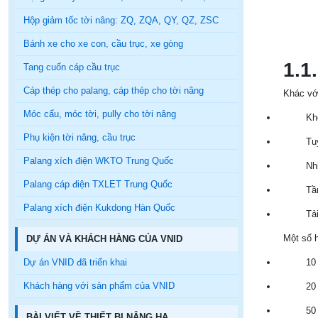
Hộp giảm tốc tời nâng: ZQ, ZQA, QY, QZ, ZSC
Bánh xe cho xe con, cầu trục, xe gòng
1.1
Tang cuốn cáp cầu trục
Cáp thép cho palang, cáp thép cho tời nâng
Khác với
Móc cẩu, móc tời, pully cho tời nâng
Kh
Phụ kiện tời nâng, cầu trục
Tu
Palang xích điện WKTO Trung Quốc
Nh
Palang cáp điện TXLET Trung Quốc
Tầ
Palang xích điện Kukdong Hàn Quốc
Tả
Một số h
DỰ ÁN VÀ KHÁCH HÀNG CỦA VNID
Dự án VNID đã triển khai
10
Khách hàng với sản phẩm của VNID
20
50
BÀI VIẾT VỀ THIẾT BỊ NÂNG HẠ