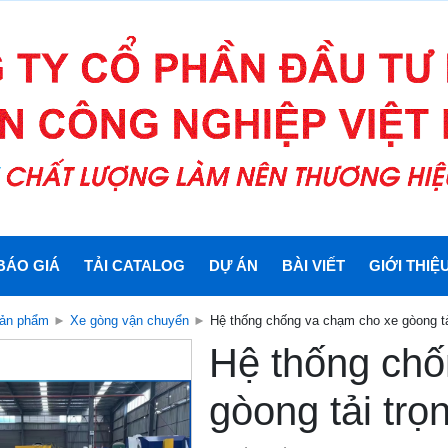
BÁO GIÁ
TẢI CATALOG
DỰ ÁN
BÀI VIẾT
GIỚI THIỆ
ản phẩm
►
Xe gòng vận chuyển
►
Hệ thống chống va chạm cho xe gòong tải
Hệ thống chố
gòong tải trọ