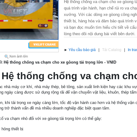
Hệ thống chống va chạm cho xe gòong tải
quá trình vận hành, hạn chế rủi ro va ch
xưởng. Với các dòng xe gòong công nghiệ
thiết bị, hàng hóa và đảm bảo quá trình
và bạn đọc muốn tìm hiểu chi tiết về cấu
lòng theo dõi nội dung bài viết bên dưới.
►
Yêu cầu báo giá
|
Tải Catalog
|
In tr
Xem ảnh lớn
iết
Hệ thống chống va chạm cho xe gòong tải trọng lớn - VNID
Hệ thống chống va chạm cho
c nhà máy cơ khí, nhà máy thép, bê tông, sản xuất linh kiện hay các khu vự
ng ngày càng được sử dụng rộng rãi để vận chuyển vật liệu, khuôn, thép tấm,
n, khi tải trọng xe ngày càng lớn, tốc độ vận hành cao hơn và hệ thống vận
g trở thành vấn đề mà nhiều doanh nghiệp đặc biệt quan tâm.
ố va chạm nhỏ đối với xe gòong tải trọng lớn có thể gây:
hỏng thiết bị