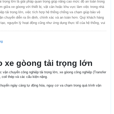
 trọng lớn là giải pháp quan trọng giúp nâng cao mức độ an toàn trong
ạm giữa xe gòong với thiết bị, vật cản hoặc khu vực làm việc trong nhà
p tải trọng lớn, việc tích hợp hệ thống chống va chạm giúp bảo vệ
 vận chuyển diễn ra ổn định, chính xác và an toàn hơn. Quý khách hàng
 tạo, nguyên lý hoạt động cũng như ứng dụng thực tế của hệ thống, vui
ang
 xe gòong tải trọng lớn
c vận chuyển công nghiệp tải trọng lớn, xe gòong công nghiệp (Transfer
 coil thép và các cấu kiện nặng.
 chuyển ngày càng tự động hóa, nguy cơ va chạm trong quá trình vận