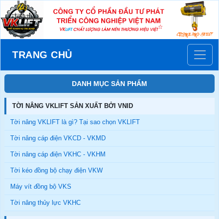
TRANG CHỦ
DANH MỤC SẢN PHẨM
TỜI NÂNG VKLIFT SẢN XUẤT BỞI VNID
Tời nâng VKLIFT là gì? Tại sao chọn VKLIFT
Tời nâng cáp điện VKCD - VKMD
Tời nâng cáp điện VKHC - VKHM
Tời kéo đồng bộ chạy điện VKW
Máy vít đồng bộ VKS
Tời nâng thủy lực VKHC