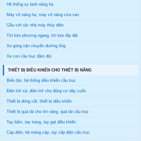
Hệ thống xy lanh nâng hạ
Máy vít nâng hạ, máy vít nâng cửa van
Gầu vớt rác nhà máy thủy điện
Tời kéo phương ngang, tời kéo lắp đặt
Xe gòng vận chuyển đường ống
Xe con cầu trục dầm đôi
THIẾT BỊ ĐIỀU KHIỂN CHO THIẾT BỊ NÂNG
Biến tần, hệ thống điều khiển cầu trục
Điện trở xả, điện trở cho động cơ dây cuốn
Thiết bị đóng cắt, thiết bị điều khiển
Thiết bị quá tải cho tời nâng, quá tải cầu trục
Tay bấm, tay trang, tay gạt điều khiển
Cáp điện, hệ máng cáp, ray cấp điện cầu trục