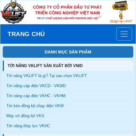
TRANG CHỦ
DANH MỤC SẢN PHẨM
TỜI NÂNG VKLIFT SẢN XUẤT BỞI VNID
Tời nâng VKLIFT là gì? Tại sao chọn VKLIFT
Tời nâng cáp điện VKCD - VKMD
Tời nâng cáp điện VKHC - VKHM
Tời kéo đồng bộ chạy điện VKW
Máy vít đồng bộ VKS
Tời nâng thủy lực VKHC