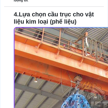
lượng tốt
.
4.Lựa chọn cầu trục cho vật
liệu kim loại (phế liệu)