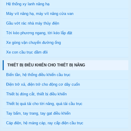
Hệ thống xy lanh nâng hạ
Máy vít nâng hạ, máy vít nâng cửa van
Gầu vớt rác nhà máy thủy điện
Tời kéo phương ngang, tời kéo lắp đặt
Xe gòng vận chuyển đường ống
Xe con cầu trục dầm đôi
THIẾT BỊ ĐIỀU KHIỂN CHO THIẾT BỊ NÂNG
Biến tần, hệ thống điều khiển cầu trục
Điện trở xả, điện trở cho động cơ dây cuốn
Thiết bị đóng cắt, thiết bị điều khiển
Thiết bị quá tải cho tời nâng, quá tải cầu trục
Tay bấm, tay trang, tay gạt điều khiển
Cáp điện, hệ máng cáp, ray cấp điện cầu trục