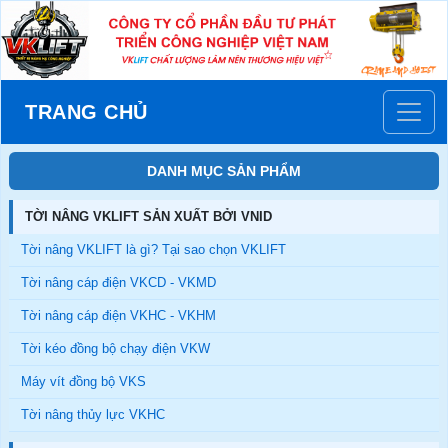
TRANG CHỦ
DANH MỤC SẢN PHẨM
TỜI NÂNG VKLIFT SẢN XUẤT BỞI VNID
Tời nâng VKLIFT là gì? Tại sao chọn VKLIFT
Tời nâng cáp điện VKCD - VKMD
Tời nâng cáp điện VKHC - VKHM
Tời kéo đồng bộ chạy điện VKW
Máy vít đồng bộ VKS
Tời nâng thủy lực VKHC