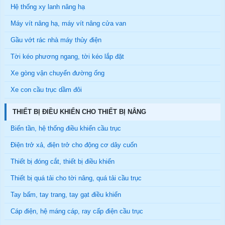
Hệ thống xy lanh nâng hạ
Máy vít nâng hạ, máy vít nâng cửa van
Gầu vớt rác nhà máy thủy điện
Tời kéo phương ngang, tời kéo lắp đặt
Xe gòng vận chuyển đường ống
Xe con cầu trục dầm đôi
THIẾT BỊ ĐIỀU KHIỂN CHO THIẾT BỊ NÂNG
Biến tần, hệ thống điều khiển cầu trục
Điện trở xả, điện trở cho động cơ dây cuốn
Thiết bị đóng cắt, thiết bị điều khiển
Thiết bị quá tải cho tời nâng, quá tải cầu trục
Tay bấm, tay trang, tay gạt điều khiển
Cáp điện, hệ máng cáp, ray cấp điện cầu trục