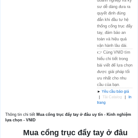
doanh nghiệp và kỹ
sư dễ dàng đưa ra
quyết định đúng
đắn khi đầu tư hệ
thống cổng trục đẩy
tay, đảm bảo an
toàn và hiệu quả
vận hành lâu dài.
👉 Cùng VNID tìm
hiểu chi tiết trong
bài viết để lựa chọn
được giải pháp tối
ưu nhất cho nhu
cầu của bạn.
►
Yêu cầu báo giá
|
Tải Catalog
|
In
trang
Thông tin chi tiết
Mua cổng trục đẩy tay ở đâu uy tín - Kinh nghiệm
lựa chọn - VNID
Mua cổng trục đẩy tay ở đâu