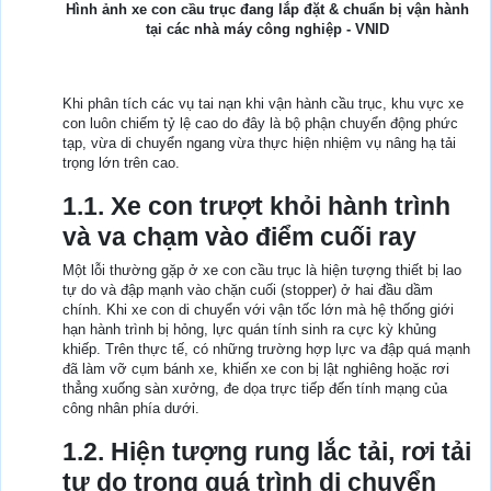
Hình ảnh xe con cầu trục đang lắp đặt & chuẩn bị vận hành
tại các nhà máy công nghiệp - VNID
Khi phân tích các vụ tai nạn khi vận hành cầu trục, khu vực xe
con luôn chiếm tỷ lệ cao do đây là bộ phận chuyển động phức
tạp, vừa di chuyển ngang vừa thực hiện nhiệm vụ nâng hạ tải
trọng lớn trên cao.
1.1. Xe con trượt khỏi hành trình
và va chạm vào điểm cuối ray
Một lỗi thường gặp ở xe con cầu trục là hiện tượng thiết bị lao
tự do và đập mạnh vào chặn cuối (stopper) ở hai đầu dầm
chính. Khi xe con di chuyển với vận tốc lớn mà hệ thống giới
hạn hành trình bị hỏng, lực quán tính sinh ra cực kỳ khủng
khiếp. Trên thực tế, có những trường hợp lực va đập quá mạnh
đã làm vỡ cụm bánh xe, khiến xe con bị lật nghiêng hoặc rơi
thẳng xuống sàn xưởng, đe dọa trực tiếp đến tính mạng của
công nhân phía dưới.
1.2. Hiện tượng rung lắc tải, rơi tải
tự do trong quá trình di chuyển