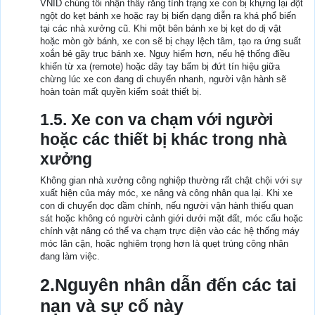
VNID chúng tôi nhận thấy rằng tình trạng xe con bị khựng lại đột
ngột do kẹt bánh xe hoặc ray bị biến dạng diễn ra khá phổ biến
tại các nhà xưởng cũ. Khi một bên bánh xe bị kẹt do dị vật
hoặc mòn gờ bánh, xe con sẽ bị chạy lệch tâm, tạo ra ứng suất
xoắn bẻ gãy trục bánh xe. Nguy hiểm hơn, nếu hệ thống điều
khiển từ xa (remote) hoặc dây tay bấm bị đứt tín hiệu giữa
chừng lúc xe con đang di chuyển nhanh, người vận hành sẽ
hoàn toàn mất quyền kiểm soát thiết bị.
1.5. Xe con va chạm với người
hoặc các thiết bị khác trong nhà
xưởng
Không gian nhà xưởng công nghiệp thường rất chật chội với sự
xuất hiện của máy móc, xe nâng và công nhân qua lại. Khi xe
con di chuyển dọc dầm chính, nếu người vận hành thiếu quan
sát hoặc không có người cảnh giới dưới mặt đất, móc cẩu hoặc
chính vật nâng có thể va chạm trực diện vào các hệ thống máy
móc lân cận, hoặc nghiêm trọng hơn là quẹt trúng công nhân
đang làm việc.
2.Nguyên nhân dẫn đến các tai
nạn và sự cố này