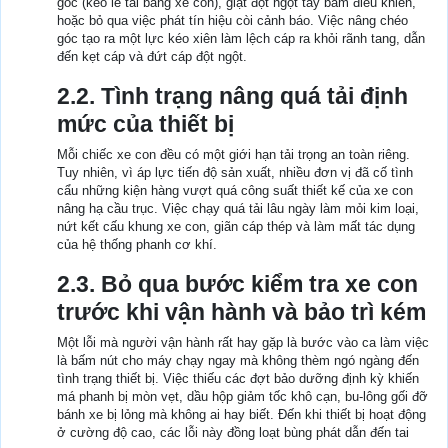
góc (kéo lê tải bằng xe con), giật đột ngột tay bấm điều khiển,
hoặc bỏ qua việc phát tín hiệu còi cảnh báo. Việc nâng chéo
góc tạo ra một lực kéo xiên làm lệch cáp ra khỏi rãnh tang, dẫn
đến kẹt cáp và đứt cáp đột ngột.
2.2. Tình trạng nâng quá tải định
mức của thiết bị
Mỗi chiếc xe con đều có một giới hạn tải trọng an toàn riêng.
Tuy nhiên, vì áp lực tiến độ sản xuất, nhiều đơn vị đã cố tình
cẩu những kiện hàng vượt quá công suất thiết kế của xe con
nâng hạ cầu trục. Việc chạy quá tải lâu ngày làm mỏi kim loại,
nứt kết cấu khung xe con, giãn cáp thép và làm mất tác dụng
của hệ thống phanh cơ khí.
2.3. Bỏ qua bước kiểm tra xe con
trước khi vận hành và bảo trì kém
Một lỗi mà người vận hành rất hay gặp là bước vào ca làm việc
là bấm nút cho máy chạy ngay mà không thèm ngó ngàng đến
tình trạng thiết bị. Việc thiếu các đợt bảo dưỡng định kỳ khiến
má phanh bị mòn vẹt, dầu hộp giảm tốc khô cạn, bu-lông gối đỡ
bánh xe bị lỏng mà không ai hay biết. Đến khi thiết bị hoạt động
ở cường độ cao, các lỗi này đồng loạt bùng phát dẫn đến tai