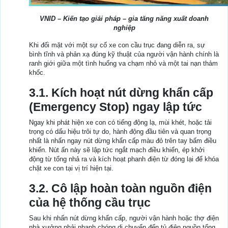
VNID – Kiến tạo giải pháp – gia tăng năng xuất doanh
nghiệp
Khi đối mặt với một sự cố xe con cầu trục đang diễn ra, sự
bình tĩnh và phản xạ đúng kỹ thuật của người vận hành chính là
ranh giới giữa một tình huống va chạm nhỏ và một tai nạn thảm
khốc.
3.1. Kích hoạt nút dừng khẩn cấp
(Emergency Stop) ngay lập tức
Ngay khi phát hiện xe con có tiếng động lạ, mùi khét, hoặc tải
trọng có dấu hiệu trôi tự do, hành động đầu tiên và quan trọng
nhất là nhấn ngay nút dừng khẩn cấp màu đỏ trên tay bấm điều
khiển. Nút ấn này sẽ lập tức ngắt mạch điều khiển, ép khởi
động từ tổng nhả ra và kích hoạt phanh điện từ đóng lại để khóa
chặt xe con tại vị trí hiện tại.
3.2. Cô lập hoàn toàn nguồn điện
của hệ thống cầu trục
Sau khi nhấn nút dừng khẩn cấp, người vận hành hoặc thợ điện
nhà xưởng phải nhanh chóng di chuyển đến tủ điện nguồn tổng