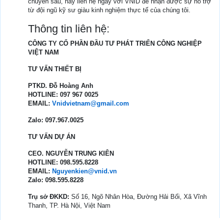
chuyên sâu, hãy liên hệ ngay với VNID để nhận được sự hỗ trợ
từ đội ngũ kỹ sư giàu kinh nghiệm thực tế của chúng tôi.
Thông tin liên hệ:
CÔNG TY CỔ PHẦN ĐẦU TƯ PHÁT TRIỂN CÔNG NGHIỆP
VIỆT NAM
TƯ VẤN THIẾT BỊ
PTKD. Đỗ Hoàng Anh
HOTLINE: 097 967 0025
EMAIL:
Vnidvietnam@gmail.com
Zalo: 097.967.0025
TƯ VẤN DỰ ÁN
CEO. NGUYỄN TRUNG KIÊN
HOTLINE: 098.595.8228
EMAIL:
Nguyenkien@vnid.vn
Zalo: 098.595.8228
Trụ sở ĐKKD:
Số 16, Ngõ Nhân Hòa, Đường Hải Bối, Xã Vĩnh
Thanh, TP. Hà Nội, Việt Nam