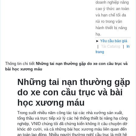
doanh nghiệp nâng
cao ý thức an toàn
và hạn chế tối đa
rủi ro trong vận
hành thiết bị nâng
hạ.
►
Yêu cầu báo giá
|
Tải Catalog
|
In
trang
Thông tin chi tiết
Những tai nạn thường gặp do xe con cầu trục và
bài học xương máu
Những tai nạn thường gặp
do xe con cầu trục và bài
học xương máu
Trong suốt nhiều năm công tác tại các nhà xưởng sản xuất,
tổng thầu và trực tiếp xử lý các hệ thống thiết bị nâng hạ công
nghiệp, VNID chúng tôi đã chứng kiến không ít câu chuyện dở
khóc dở cười, và cả những bài học xương máu liên quan đến
an toàn lao động. Nhiều người thường nghĩ cầu trục là một hệ