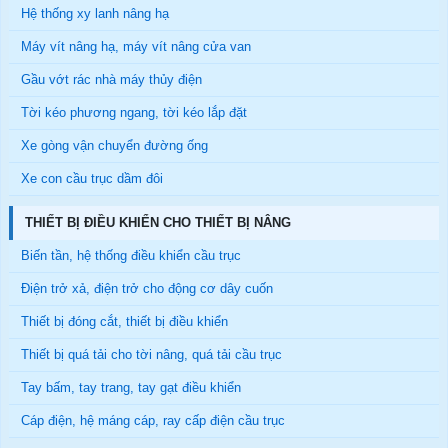
Hệ thống xy lanh nâng hạ
Máy vít nâng hạ, máy vít nâng cửa van
Gầu vớt rác nhà máy thủy điện
Tời kéo phương ngang, tời kéo lắp đặt
Xe gòng vận chuyển đường ống
Xe con cầu trục dầm đôi
THIẾT BỊ ĐIỀU KHIỂN CHO THIẾT BỊ NÂNG
Biến tần, hệ thống điều khiển cầu trục
Điện trở xả, điện trở cho động cơ dây cuốn
Thiết bị đóng cắt, thiết bị điều khiển
Thiết bị quá tải cho tời nâng, quá tải cầu trục
Tay bấm, tay trang, tay gạt điều khiển
Cáp điện, hệ máng cáp, ray cấp điện cầu trục