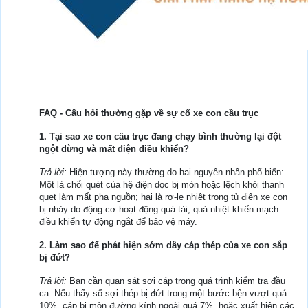
FAQ - Câu hỏi thường gặp về sự cố xe con cầu trục
1. Tại sao xe con cầu trục đang chạy bình thường lại đột
ngột dừng và mất điện điều khiển?
Trả lời:
Hiện tượng này thường do hai nguyên nhân phổ biến:
Một là chổi quét của hệ điện dọc bị mòn hoặc lệch khỏi thanh
quẹt làm mất pha nguồn; hai là rơ-le nhiệt trong tủ điện xe con
bị nhảy do động cơ hoạt động quá tải, quá nhiệt khiến mạch
điều khiển tự động ngắt để bảo vệ máy.
2. Làm sao để phát hiện sớm dây cáp thép của xe con sắp
bị đứt?
Trả lời:
Bạn cần quan sát sợi cáp trong quá trình kiểm tra đầu
ca. Nếu thấy số sợi thép bị đứt trong một bước bện vượt quá
10%, cáp bị mòn đường kính ngoài quá 7%, hoặc xuất hiện các