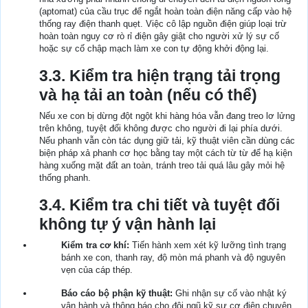
(aptomat) của cầu trục để ngắt hoàn toàn điện năng cấp vào hệ
thống ray điện thanh quẹt. Việc cô lập nguồn điện giúp loại trừ
hoàn toàn nguy cơ rò rỉ điện gây giật cho người xử lý sự cố
hoặc sự cố chập mạch làm xe con tự động khởi động lại.
3.3. Kiểm tra hiện trạng tải trọng
và hạ tải an toàn (nếu có thể)
Nếu xe con bị dừng đột ngột khi hàng hóa vẫn đang treo lơ lửng
trên không, tuyệt đối không được cho người đi lại phía dưới.
Nếu phanh vẫn còn tác dụng giữ tải, kỹ thuật viên cần dùng các
biện pháp xả phanh cơ học bằng tay một cách từ từ để hạ kiện
hàng xuống mặt đất an toàn, tránh treo tải quá lâu gây mỏi hệ
thống phanh.
3.4. Kiểm tra chi tiết và tuyệt đối
không tự ý vận hành lại
Kiểm tra cơ khí:
Tiến hành xem xét kỹ lưỡng tình trạng
bánh xe con, thanh ray, độ mòn má phanh và độ nguyên
vẹn của cáp thép.
Báo cáo bộ phận kỹ thuật:
Ghi nhận sự cố vào nhật ký
vận hành và thông báo cho đội ngũ kỹ sư cơ điện chuyên