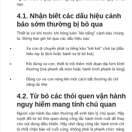
nạn.
4.1. Nhận biết các dấu hiệu cảnh
báo sớm thường bị bỏ qua
Thiết bị cơ khí trước khi hỏng luôn "lên tiếng" cảnh báo chúng
ta. Đừng bao giờ bỏ qua các dấu hiệu sau:
Xe con di chuyển phát ra tiếng kêu "két két" chói tai (dấu
hiệu ray bị lệch hoặc bánh xe bị bó kẹt).
Khi dừng xe con, thiết bị trôi thêm một đoạn dài hơn bình
thường (má phanh đã mòn hoặc hành trình phanh bị lỏng).
Động cơ xe con nóng lên một cách bất thường dù chỉ
nâng tải nhẹ.
4.2. Từ bỏ các thói quen vận hành
nguy hiểm mang tính chủ quan
Người vận hành lâu năm thường dễ sinh tâm lý chủ quan. Hãy
tuyệt đối từ bỏ thói quen dùng công tắc hành trình cuối để thay
cho nút dừng điều khiển. Hãy nhớ rằng công tắc hành trình chỉ
là chốt chặn bảo vệ cuối cùng, không phải là phanh chức năng.