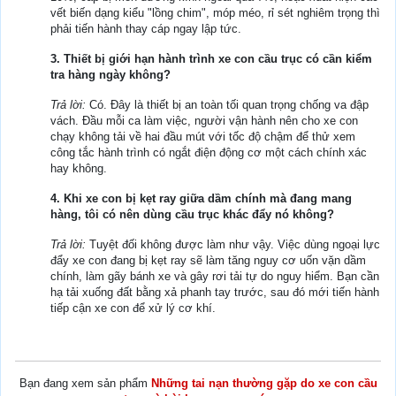
vết biến dạng kiểu "lồng chim", móp méo, rỉ sét nghiêm trọng thì
phải tiến hành thay cáp ngay lập tức.
3. Thiết bị giới hạn hành trình xe con cầu trục có cần kiểm
tra hàng ngày không?
Trả lời:
Có. Đây là thiết bị an toàn tối quan trọng chống va đập
vách. Đầu mỗi ca làm việc, người vận hành nên cho xe con
chạy không tải về hai đầu mút với tốc độ chậm để thử xem
công tắc hành trình có ngắt điện động cơ một cách chính xác
hay không.
4. Khi xe con bị kẹt ray giữa dầm chính mà đang mang
hàng, tôi có nên dùng cầu trục khác đẩy nó không?
Trả lời:
Tuyệt đối không được làm như vậy. Việc dùng ngoại lực
đẩy xe con đang bị kẹt ray sẽ làm tăng nguy cơ uốn vặn dầm
chính, làm gãy bánh xe và gây rơi tải tự do nguy hiểm. Bạn cần
hạ tải xuống đất bằng xả phanh tay trước, sau đó mới tiến hành
tiếp cận xe con để xử lý cơ khí.
Bạn đang xem sản phẩm
Những tai nạn thường gặp do xe con cầu