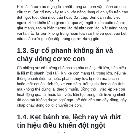
Rơi tải là cơn ác mộng lớn nhất trong an toàn vận hành xe con
cầu trục. Sự cố này xảy ra khi vật nâng đang di chuyển trên cao
đột ngột tuột khỏi móc cẩu hoặc đứt cáp. Bên cạnh đó, việc
người điều khiển tăng giảm tốc quá đột ngột khiến cuộn cáp bị
giật mạnh, tạo ra hiện tượng lắc tải như con lắc. Vật nâng nặng
vài tấn lắc lư trên không trung hoàn toàn có thể va quẹt vào kết
cấu nhà xưởng hoặc đập trúng người đứng gần.
1.3. Sự cố phanh không ăn và
cháy động cơ xe con
Có những sự cố tưởng nhỏ nhưng hậu quả lại rất lớn, tiêu biểu
là lỗi mất phanh (trôi tải). Khi xe con mang tải trọng lớn, nếu hệ
thống phanh điện từ hoặc phanh thủy lực bị mòn má phanh
hoặc mất nguồn kích từ, xe con sẽ bị trôi tự do theo quán tính
mà không thể dừng lại theo ý muốn. Đồng thời, việc ép xe con
hoạt động quá tải hoặc làm việc liên tục trong môi trường nhiệt
độ cao mà không được nghỉ ngơi sẽ dẫn đến om dây đồng, gây
chập cháy động cơ di chuyển xe con.
1.4. Kẹt bánh xe, lệch ray và đứt
tín hiệu điều khiển đột ngột