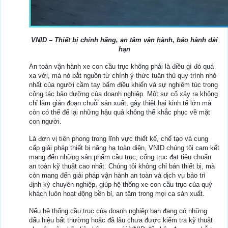
VNID – Thiết bị chính hãng, an tâm vận hành, bảo hành dài
hạn
An toàn vận hành xe con cầu trục không phải là điều gì đó quá
xa vời, mà nó bắt nguồn từ chính ý thức tuân thủ quy trình nhỏ
nhất của người cầm tay bấm điều khiển và sự nghiêm túc trong
công tác bảo dưỡng của doanh nghiệp. Một sự cố xảy ra không
chỉ làm gián đoạn chuỗi sản xuất, gây thiệt hại kinh tế lớn mà
còn có thể để lại những hậu quả không thể khắc phục về mặt
con người.
Là đơn vị tiên phong trong lĩnh vực thiết kế, chế tạo và cung
cấp giải pháp thiết bị nâng hạ toàn diện, VNID chúng tôi cam kết
mang đến những sản phẩm cầu trục, cổng trục đạt tiêu chuẩn
an toàn kỹ thuật cao nhất. Chúng tôi không chỉ bán thiết bị, mà
còn mang đến giải pháp vận hành an toàn và dịch vụ bảo trì
định kỳ chuyên nghiệp, giúp hệ thống xe con cầu trục của quý
khách luôn hoạt động bền bỉ, an tâm trong mọi ca sản xuất.
Nếu hệ thống cầu trục của doanh nghiệp bạn đang có những
dấu hiệu bất thường hoặc đã lâu chưa được kiểm tra kỹ thuật