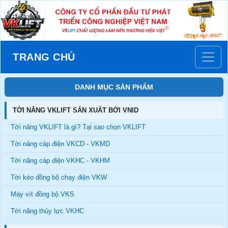
TRANG CHỦ
DANH MỤC SẢN PHẨM
TỜI NÂNG VKLIFT SẢN XUẤT BỞI VNID
Tời nâng VKLIFT là gì? Tại sao chọn VKLIFT
Tời nâng cáp điện VKCD - VKMD
Tời nâng cáp điện VKHC - VKHM
Tời kéo đồng bộ chạy điện VKW
Máy vít đồng bộ VKS
Tời nâng thủy lực VKHC