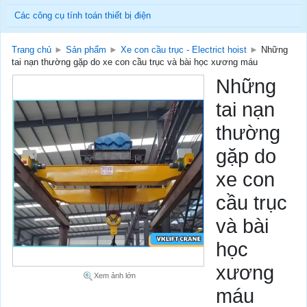
Các công cụ tính toán thiết bị điện
Trang chủ
►
Sản phẩm
►
Xe con cầu trục - Electrict hoist
►
Những
tai nạn thường gặp do xe con cầu trục và bài học xương máu
Những
tai nạn
thường
gặp do
xe con
cầu trục
và bài
học
xương
Xem ảnh lớn
máu