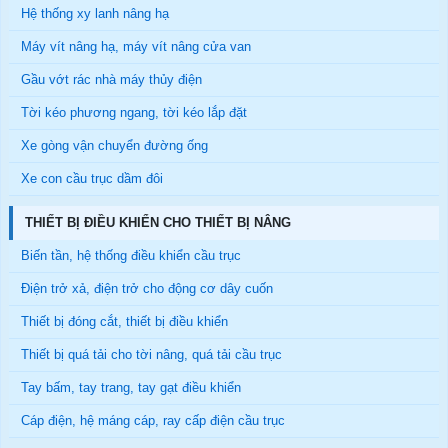
Hệ thống xy lanh nâng hạ
Máy vít nâng hạ, máy vít nâng cửa van
Gầu vớt rác nhà máy thủy điện
Tời kéo phương ngang, tời kéo lắp đặt
Xe gòng vận chuyển đường ống
Xe con cầu trục dầm đôi
THIẾT BỊ ĐIỀU KHIỂN CHO THIẾT BỊ NÂNG
Biến tần, hệ thống điều khiển cầu trục
Điện trở xả, điện trở cho động cơ dây cuốn
Thiết bị đóng cắt, thiết bị điều khiển
Thiết bị quá tải cho tời nâng, quá tải cầu trục
Tay bấm, tay trang, tay gạt điều khiển
Cáp điện, hệ máng cáp, ray cấp điện cầu trục