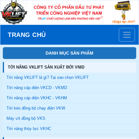
TRANG CHỦ
DANH MỤC SẢN PHẨM
TỜI NÂNG VKLIFT SẢN XUẤT BỞI VNID
Tời nâng VKLIFT là gì? Tại sao chọn VKLIFT
Tời nâng cáp điện VKCD - VKMD
Tời nâng cáp điện VKHC - VKHM
Tời kéo đồng bộ chạy điện VKW
Máy vít đồng bộ VKS
Tời nâng thủy lực VKHC