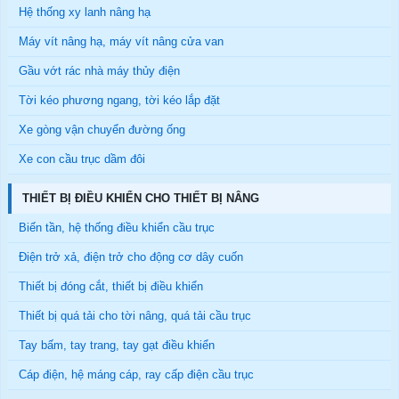
Hệ thống xy lanh nâng hạ
Máy vít nâng hạ, máy vít nâng cửa van
Gầu vớt rác nhà máy thủy điện
Tời kéo phương ngang, tời kéo lắp đặt
Xe gòng vận chuyển đường ống
Xe con cầu trục dầm đôi
THIẾT BỊ ĐIỀU KHIỂN CHO THIẾT BỊ NÂNG
Biến tần, hệ thống điều khiển cầu trục
Điện trở xả, điện trở cho động cơ dây cuốn
Thiết bị đóng cắt, thiết bị điều khiển
Thiết bị quá tải cho tời nâng, quá tải cầu trục
Tay bấm, tay trang, tay gạt điều khiển
Cáp điện, hệ máng cáp, ray cấp điện cầu trục