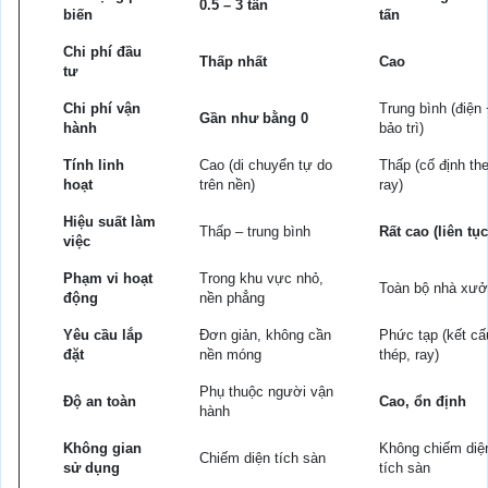
0.5 – 3 tấn
biến
tấn
Chi phí đầu
Thấp nhất
Cao
tư
Chi phí vận
Trung bình (điện
Gần như bằng 0
hành
bảo trì)
Tính linh
Cao (di chuyển tự do
Thấp (cố định th
hoạt
trên nền)
ray)
Hiệu suất làm
Thấp – trung bình
Rất cao (liên tục
việc
Phạm vi hoạt
Trong khu vực nhỏ,
Toàn bộ nhà xư
động
nền phẳng
Yêu cầu lắp
Đơn giản, không cần
Phức tạp (kết cấ
đặt
nền móng
thép, ray)
Phụ thuộc người vận
Độ an toàn
Cao, ổn định
hành
Không gian
Không chiếm diệ
Chiếm diện tích sàn
sử dụng
tích sàn