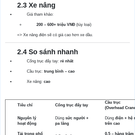
2.3 Xe nâng
Giá tham khảo:
200 – 600+ triệu VNĐ
(tùy loại)
=> Xe nâng điện sẽ có giá cao hơn xe dầu.
2.4 So sánh nhanh
Cổng trục đẩy tay:
rẻ nhất
Cầu trục:
trung bình – cao
Xe nâng:
cao
Cầu trục
Tiêu chí
Cổng trục đẩy tay
(Overhead Cran
Nguyên lý
Dùng
sức người +
Dùng
điện + hệ 
hoạt động
pa lăng
trên cao
Tải trọng phổ
0.5 – hàng trăm