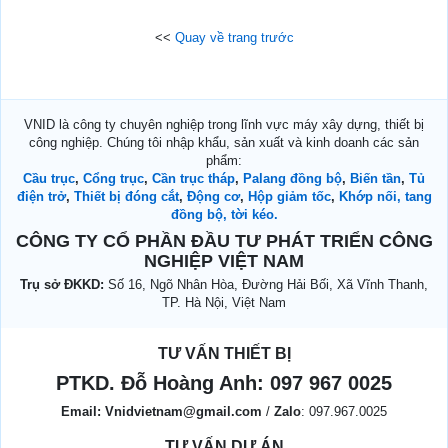
<<
Quay về trang trước
VNID là công ty chuyên nghiệp trong lĩnh vực máy xây dựng, thiết bị
công nghiệp. Chúng tôi nhập khẩu, sản xuất và kinh doanh các sản
phẩm:
Cầu trục
,
Cổng trục
,
Cần trục tháp
,
Palang đồng bộ
,
Biến tần
,
Tủ
điện trở
,
Thiết bị đóng cắt
,
Động cơ
,
Hộp giảm tốc
,
Khớp nối, tang
đồng bộ, tời kéo.
CÔNG TY CỔ PHẦN ĐẦU TƯ PHÁT TRIỂN CÔNG
NGHIỆP VIỆT NAM
Trụ sở ĐKKD:
Số 16, Ngõ Nhân Hòa, Đường Hải Bối, Xã Vĩnh Thanh,
TP. Hà Nội, Việt Nam
TƯ VẤN THIẾT BỊ
PTKD. Đỗ Hoàng Anh:
097 967 0025
Email:
Vnidvietnam@gmail.com
/
Zalo
: 097.967.0025
TƯ VẤN DỰ ÁN