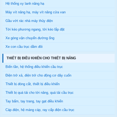
Hệ thống xy lanh nâng hạ
Máy vít nâng hạ, máy vít nâng cửa van
Gầu vớt rác nhà máy thủy điện
Tời kéo phương ngang, tời kéo lắp đặt
Xe gòng vận chuyển đường ống
Xe con cầu trục dầm đôi
THIẾT BỊ ĐIỀU KHIỂN CHO THIẾT BỊ NÂNG
Biến tần, hệ thống điều khiển cầu trục
Điện trở xả, điện trở cho động cơ dây cuốn
Thiết bị đóng cắt, thiết bị điều khiển
Thiết bị quá tải cho tời nâng, quá tải cầu trục
Tay bấm, tay trang, tay gạt điều khiển
Cáp điện, hệ máng cáp, ray cấp điện cầu trục