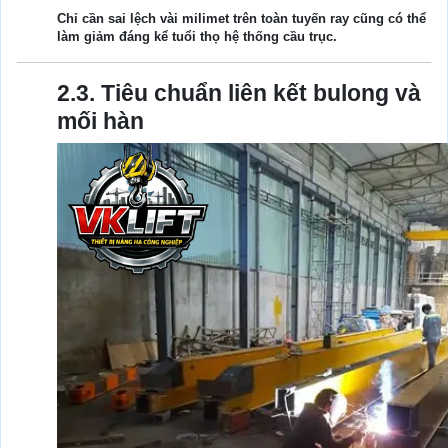
Chỉ cần sai lệch vài milimet trên toàn tuyến ray cũng có thể
làm giảm đáng kể tuổi thọ hệ thống cầu trục.
2.3. Tiêu chuẩn liên kết bulong và
mối hàn