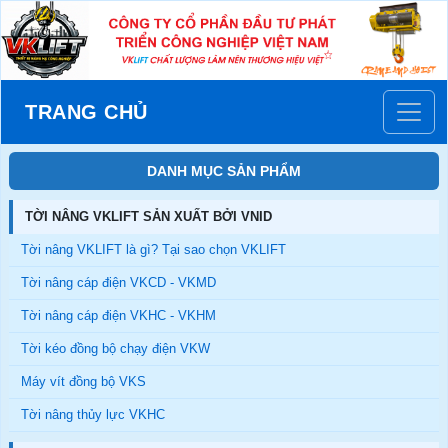
TRANG CHỦ
DANH MỤC SẢN PHẨM
TỜI NÂNG VKLIFT SẢN XUẤT BỞI VNID
Tời nâng VKLIFT là gì? Tại sao chọn VKLIFT
Tời nâng cáp điện VKCD - VKMD
Tời nâng cáp điện VKHC - VKHM
Tời kéo đồng bộ chạy điện VKW
Máy vít đồng bộ VKS
Tời nâng thủy lực VKHC