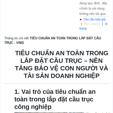
đúng quy định, đây
chính là nội dung
không nên bỏ qua.
►
Yêu cầu báo giá
|
Tải Catalog
|
In
trang
Thông tin chi tiết
TIÊU CHUẨN AN TOÀN TRONG LẮP ĐẶT CẦU
TRỤC - VNID
TIÊU CHUẨN AN TOÀN TRONG
LẮP ĐẶT CẦU TRỤC – NỀN
TẢNG BẢO VỆ CON NGƯỜI VÀ
TÀI SẢN DOANH NGHIỆP
1. Vai trò của tiêu chuẩn an
toàn trong lắp đặt cầu trục
công nghiệp