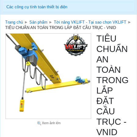
Các công cụ tính toán thiết bị điện
Trang chủ
►
Sản phẩm
►
Tời nâng VKLIFT - Tại sao chọn VKLIFT
►
TIÊU CHUẨN AN TOÀN TRONG LẮP ĐẶT CẦU TRỤC - VNID
TIÊU
CHUẨN
AN
TOÀN
TRONG
LẮP
ĐẶT
CẦU
TRỤC -
Xem ảnh lớn
VNID