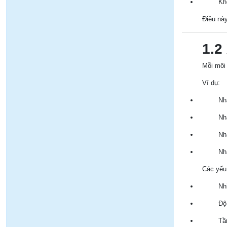
Kh
Điều này
1.2
Mỗi môi
Ví dụ:
Nh
Nh
Nh
Nh
Các yếu
Nh
Độ
Tầ