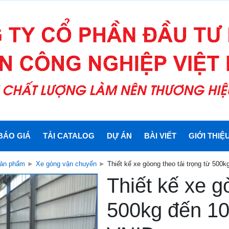
BÁO GIÁ
TẢI CATALOG
DỰ ÁN
BÀI VIẾT
GIỚI THIỆ
ản phẩm
►
Xe gòng vận chuyển
►
Thiết kế xe gòong theo tải trọng từ 500k
Thiết kế xe g
500kg đến 100