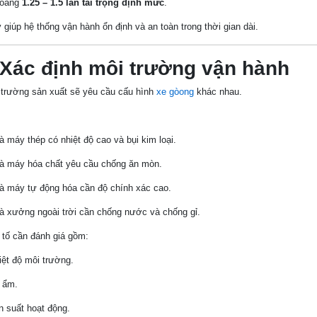
oảng
1.25 – 1.5 lần tải trọng định mức
.
 giúp hệ thống vận hành ổn định và an toàn trong thời gian dài.
 Xác định môi trường vận hành
 trường sản xuất sẽ yêu cầu cấu hình
xe gòong
khác nhau.
à máy thép có nhiệt độ cao và bụi kim loại.
à máy hóa chất yêu cầu chống ăn mòn.
à máy tự động hóa cần độ chính xác cao.
à xưởng ngoài trời cần chống nước và chống gỉ.
 tố cần đánh giá gồm:
iệt độ môi trường.
 ẩm.
n suất hoạt động.