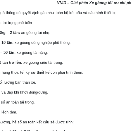
VNID – Giải pháp Xe gòong tối ưu chi phí
g là thông số quyết định gần như toàn bộ kết cấu và cấu hình thiết bị.
tải trọng phổ biến:
0kg – 2 tấn:
xe gòong tải nhẹ.
 10 tấn:
xe gòong công nghiệp phổ thông.
– 50 tấn:
xe gòong tải nặng.
 tấn trở lên:
xe gòong siêu tải trọng.
i hàng thực tế, kỹ sư thiết kế còn phải tính thêm:
ối lượng bản thân xe.
i va đập khi khởi động/dừng.
số an toàn tải trọng.
i lệch tâm.
ường, hệ số an toàn kết cấu sẽ được tính: