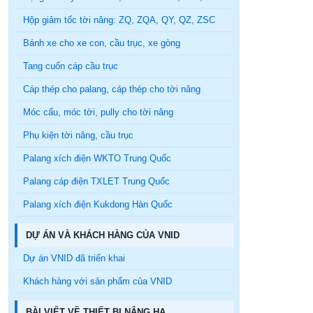
Hộp giảm tốc tời nâng: ZQ, ZQA, QY, QZ, ZSC
Bánh xe cho xe con, cầu trục, xe gòng
Tang cuốn cáp cầu trục
Cáp thép cho palang, cáp thép cho tời nâng
Móc cẩu, móc tời, pully cho tời nâng
Phụ kiện tời nâng, cầu trục
Palang xích điện WKTO Trung Quốc
Palang cáp điện TXLET Trung Quốc
Palang xích điện Kukdong Hàn Quốc
DỰ ÁN VÀ KHÁCH HÀNG CỦA VNID
Dự án VNID đã triển khai
Khách hàng với sản phẩm của VNID
BÀI VIẾT VỀ THIẾT BỊ NÂNG HẠ