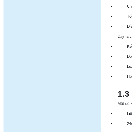
Chi
Tố
Đi
Đây là c
Kế
Độ
Lo
Hệ
1.3
Một số x
Liê
24/