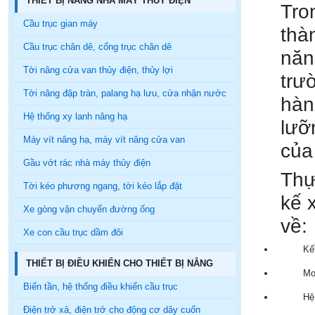
THIẾT BỊ NÂNG NHÀ MÁY THỦY ĐIỆN
Tro
Cầu trục gian máy
thà
Cầu trục chân dê, cổng trục chân dê
năn
Tời nâng cửa van thủy điện, thủy lợi
trư
Tời nâng đập tràn, palang hạ lưu, cửa nhận nước
hàn
Hệ thống xy lanh nâng hạ
lưỡ
Máy vít nâng hạ, máy vít nâng cửa van
của
Gầu vớt rác nhà máy thủy điện
Thự
Tời kéo phương ngang, tời kéo lắp đặt
kế 
Xe gòng vận chuyển đường ống
về:
Xe con cầu trục dầm đôi
Kế
THIẾT BỊ ĐIỀU KHIỂN CHO THIẾT BỊ NÂNG
Mo
Biến tần, hệ thống điều khiển cầu trục
Hệ
Điện trở xả, điện trở cho động cơ dây cuốn