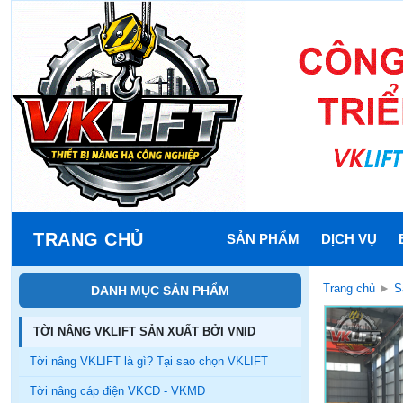
TRANG CHỦ
SẢN PHẨM
DỊCH VỤ
Trang chủ
►
S
DANH MỤC SẢN PHẨM
TỜI NÂNG VKLIFT SẢN XUẤT BỞI VNID
Tời nâng VKLIFT là gì? Tại sao chọn VKLIFT
Tời nâng cáp điện VKCD - VKMD