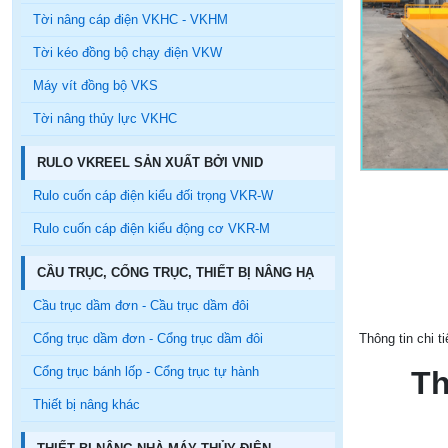
Tời nâng cáp điện VKHC - VKHM
Tời kéo đồng bộ chạy điện VKW
Máy vít đồng bộ VKS
Tời nâng thủy lực VKHC
RULO VKREEL SẢN XUẤT BỞI VNID
Rulo cuốn cáp điện kiểu đối trọng VKR-W
Rulo cuốn cáp điện kiểu động cơ VKR-M
CẦU TRỤC, CỔNG TRỤC, THIẾT BỊ NÂNG HẠ
Cầu trục dầm đơn - Cầu trục dầm đôi
Cổng trục dầm đơn - Cổng trục dầm đôi
Thông tin chi t
Cổng trục bánh lốp - Cổng trục tự hành
Th
Thiết bị nâng khác