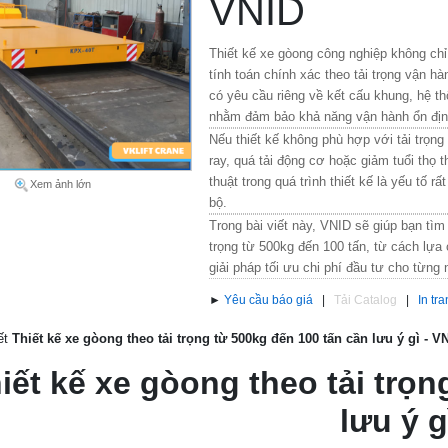
VNID
Thiết kế xe gòong công nghiệp không ch
tính toán chính xác theo tải trọng vận hà
có yêu cầu riêng về kết cấu khung, hệ th
nhằm đảm bảo khả năng vận hành ổn định,
Nếu thiết kế không phù hợp với tải trọn
ray, quá tải động cơ hoặc giảm tuổi thọ th
thuật trong quá trình thiết kế là yếu tố 
Xem ảnh lớn
bộ.
Trong bài viết này, VNID sẽ giúp bạn tìm
trọng từ 500kg đến 100 tấn, từ cách lựa 
giải pháp tối ưu chi phí đầu tư cho từng
►
Yêu cầu báo giá
|
Tải Catalog
|
In tr
iết
Thiết kế xe gòong theo tải trọng từ 500kg đến 100 tấn cần lưu ý gì - V
iết kế xe gòong theo tải trọn
lưu ý g