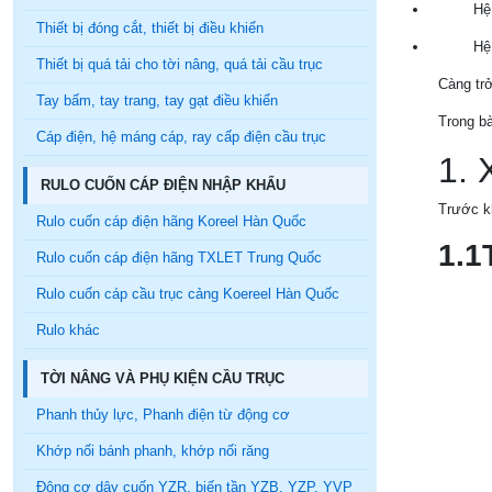
Hệ
Thiết bị đóng cắt, thiết bị điều khiển
Hệ
Thiết bị quá tải cho tời nâng, quá tải cầu trục
Càng trở
Tay bấm, tay trang, tay gạt điều khiển
Trong bà
Cáp điện, hệ máng cáp, ray cấp điện cầu trục
1. 
RULO CUỐN CÁP ĐIỆN NHẬP KHẨU
Trước kh
Rulo cuốn cáp điện hãng Koreel Hàn Quốc
1.1
Rulo cuốn cáp điện hãng TXLET Trung Quốc
Rulo cuốn cáp cầu trục cảng Koereel Hàn Quốc
Rulo khác
TỜI NÂNG VÀ PHỤ KIỆN CẦU TRỤC
Phanh thủy lực, Phanh điện từ động cơ
Khớp nối bánh phanh, khớp nối răng
Động cơ dây cuốn YZR, biến tần YZB, YZP, YVP