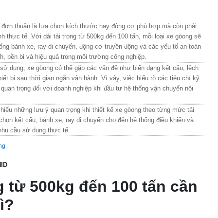
ỉ đơn thuần là lựa chọn kích thước hay động cơ phù hợp mà còn phải
nh thực tế. Với dải tải trọng từ 500kg đến 100 tấn, mỗi loại xe gòong sẽ
ống bánh xe, ray di chuyển, động cơ truyền động và các yếu tố an toàn
 bền bỉ và hiệu quả trong môi trường công nghiệp.
g sử dụng, xe gòong có thể gặp các vấn đề như biến dạng kết cấu, lệch
iết bị sau thời gian ngắn vận hành. Vì vậy, việc hiểu rõ các tiêu chí kỹ
rất quan trọng đối với doanh nghiệp khi đầu tư hệ thống vận chuyển nội
 hiểu những lưu ý quan trọng khi thiết kế xe gòong theo từng mức tải
chọn kết cấu, bánh xe, ray di chuyển cho đến hệ thống điều khiển và
 nhu cầu sử dụng thực tế.
ang
NID
g từ 500kg đến 100 tấn cần
ì?