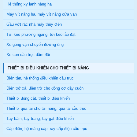
Hệ thống xy lanh nâng hạ
Máy vít nâng hạ, máy vít nâng cửa van
Gầu vớt rác nhà máy thủy điện
Tời kéo phương ngang, tời kéo lắp đặt
Xe gòng vận chuyển đường ống
Xe con cầu trục dầm đôi
THIẾT BỊ ĐIỀU KHIỂN CHO THIẾT BỊ NÂNG
Biến tần, hệ thống điều khiển cầu trục
Điện trở xả, điện trở cho động cơ dây cuốn
Thiết bị đóng cắt, thiết bị điều khiển
Thiết bị quá tải cho tời nâng, quá tải cầu trục
Tay bấm, tay trang, tay gạt điều khiển
Cáp điện, hệ máng cáp, ray cấp điện cầu trục