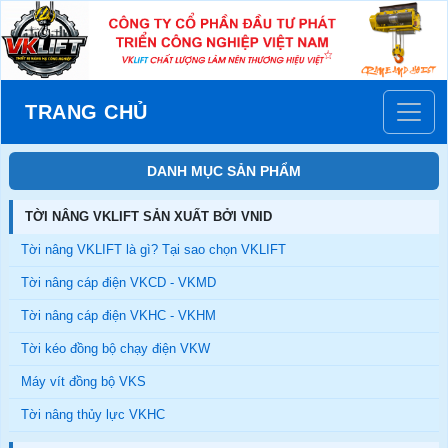
TRANG CHỦ
DANH MỤC SẢN PHẨM
TỜI NÂNG VKLIFT SẢN XUẤT BỞI VNID
Tời nâng VKLIFT là gì? Tại sao chọn VKLIFT
Tời nâng cáp điện VKCD - VKMD
Tời nâng cáp điện VKHC - VKHM
Tời kéo đồng bộ chạy điện VKW
Máy vít đồng bộ VKS
Tời nâng thủy lực VKHC