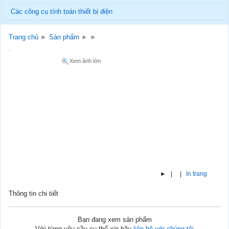
Các công cụ tính toán thiết bị điện
Trang chủ
►
Sản phẩm
►
►
Xem ảnh lớn
► | |
In trang
Thông tin chi tiết
Bạn đang xem sản phẩm
Với từng yêu cầu cụ thể xin hãy
liên hệ với chúng tôi