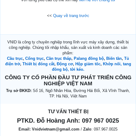
<<
Quay về trang trước
VNID là công ty chuyên nghiệp trong lĩnh vực máy xây dựng, thiết bị
công nghiệp. Chúng tôi nhập khẩu, sản xuất và kinh doanh các sản
phẩm:
Cầu trục
,
Cổng trục
,
Cần trục tháp
,
Palang đồng bộ
,
Biến tần
,
Tủ
điện trở
,
Thiết bị đóng cắt
,
Động cơ
,
Hộp giảm tốc
,
Khớp nối, tang
đồng bộ, tời kéo.
CÔNG TY CỔ PHẦN ĐẦU TƯ PHÁT TRIỂN CÔNG
NGHIỆP VIỆT NAM
Trụ sở ĐKKD:
Số 16, Ngõ Nhân Hòa, Đường Hải Bối, Xã Vĩnh Thanh,
TP. Hà Nội, Việt Nam
TƯ VẤN THIẾT BỊ
PTKD. Đỗ Hoàng Anh:
097 967 0025
Email:
Vnidvietnam@gmail.com
/
Zalo
: 097.967.0025