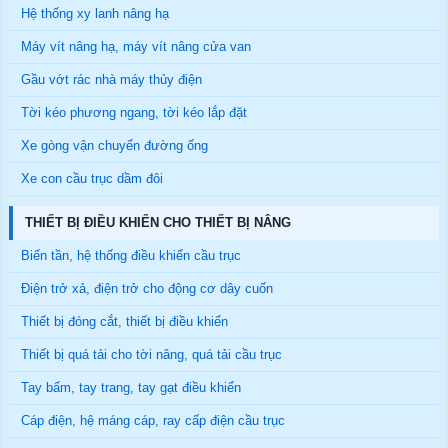
Hệ thống xy lanh nâng hạ
Máy vít nâng hạ, máy vít nâng cửa van
Gầu vớt rác nhà máy thủy điện
Tời kéo phương ngang, tời kéo lắp đặt
Xe gòng vận chuyển đường ống
Xe con cầu trục dầm đôi
THIẾT BỊ ĐIỀU KHIỂN CHO THIẾT BỊ NÂNG
Biến tần, hệ thống điều khiển cầu trục
Điện trở xả, điện trở cho động cơ dây cuốn
Thiết bị đóng cắt, thiết bị điều khiển
Thiết bị quá tải cho tời nâng, quá tải cầu trục
Tay bấm, tay trang, tay gạt điều khiển
Cáp điện, hệ máng cáp, ray cấp điện cầu trục