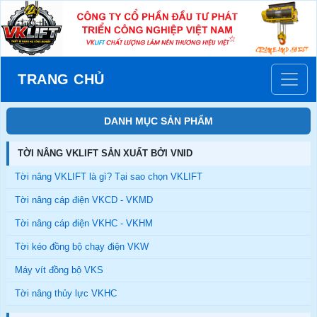
TRANG CHỦ
DANH MỤC SẢN PHẨM
TỜI NÂNG VKLIFT SẢN XUẤT BỞI VNID
Tời nâng VKLIFT là gì? Tại sao chọn VKLIFT
Tời nâng cáp điện VKCD - VKMD
Tời nâng cáp điện VKHC - VKHM
Tời kéo đồng bộ chạy điện VKW
Máy vít đồng bộ VKS
Tời nâng thủy lực VKHC