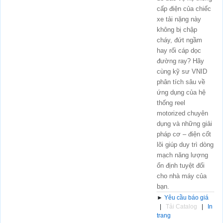
cấp điện của chiếc
xe tải nặng này
không bị chập
cháy, đứt ngầm
hay rối cáp dọc
đường ray? Hãy
cùng kỹ sư VNID
phân tích sâu về
ứng dụng của hệ
thống reel
motorized chuyên
dụng và những giải
pháp cơ – điện cốt
lõi giúp duy trì dòng
mạch năng lượng
ổn định tuyệt đối
cho nhà máy của
bạn.
►
Yêu cầu báo giá
|
Tải Catalog
|
In
trang