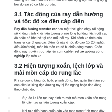
lớn do sai số cơ khí cơ bản.
3.1 Tác động của ray dẫn hướng
và tốc độ xe đến cáp điện
Ray dẫn hướng transfer car
sau một thời gian chạy tải nặng
sẽ không tránh khỏi hiện tượng bị nới lỏng bu lông, lệch cốt cao
độ hoặc có khe hở tại các mối nối ray. Khi bánh xe thép của
transfer car đi qua các điểm lỗi này ở tốc độ cao (từ 20m/phút
đến 40m/phút), toàn bộ thân xe sẽ bị chấn động mạnh. Chấn
động này truyền trực tiếp lên cụm
cable reel xe goòng công
nghiệp
lắp trên xe.
3.2 Hiện tượng xoắn, lệch lớp và
mài mòn cáp do rung lắc
Khi xe goòng tăng tốc hoặc phanh dừng, lực quán tính làm sợi
cáp điện lơ lửng dọc đường ray bị lắc ngang hoặc dao động
theo chiều dọc.
Sự lắc lư liên tục này sinh ra một mô-men xoắn bên trong
lõi dây, tạo ra hiện tượng
xoắn cáp
.
Khi rulo tiến hành cuốn cáp vào tang trong tình trạng dây