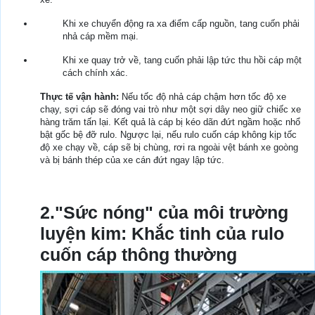
Khi xe chuyển động ra xa điểm cấp nguồn, tang cuốn phải
nhả cáp mềm mại.
Khi xe quay trở về, tang cuốn phải lập tức thu hồi cáp một
cách chính xác.
Thực tế vận hành:
Nếu tốc độ nhả cáp chậm hơn tốc độ xe
chạy, sợi cáp sẽ đóng vai trò như một sợi dây neo giữ chiếc xe
hàng trăm tấn lại. Kết quả là cáp bị kéo dãn đứt ngầm hoặc nhổ
bật gốc bệ đỡ rulo. Ngược lại, nếu rulo cuốn cáp không kịp tốc
độ xe chạy về, cáp sẽ bị chùng, rơi ra ngoài vệt bánh xe goòng
và bị bánh thép của xe cán đứt ngay lập tức.
2."Sức nóng" của môi trường
luyện kim: Khắc tinh của rulo
cuốn cáp thông thường