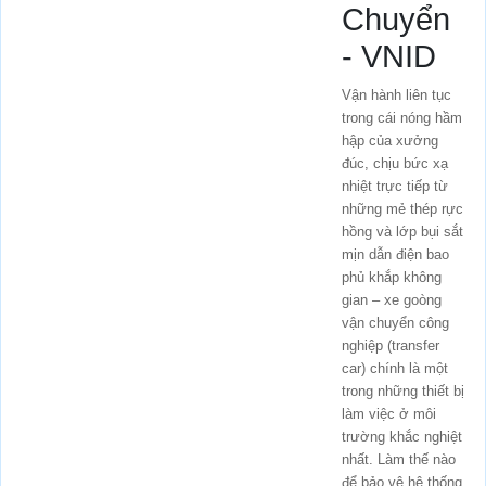
Chuyển
- VNID
Vận hành liên tục
trong cái nóng hầm
hập của xưởng
đúc, chịu bức xạ
nhiệt trực tiếp từ
những mẻ thép rực
hồng và lớp bụi sắt
mịn dẫn điện bao
phủ khắp không
gian – xe goòng
vận chuyển công
nghiệp (transfer
car) chính là một
trong những thiết bị
làm việc ở môi
trường khắc nghiệt
nhất. Làm thế nào
để bảo vệ hệ thống