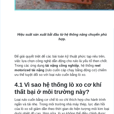
Hiệu suất sản xuất bắt đầu từ hệ thống nâng chuyển phù
hợp.
Để giải quyết triệt để các bài toán kỹ thuật phức tạp nêu trên,
việc lựa chọn công nghệ dẫn động cho rulo là yếu tố then chốt.
Trong các ứng dụng
tải nặng công nghiệp
, hệ thống
reel
motorized tải nặng
(rulo cuốn cáp chạy bằng động cơ) chiếm
ưu thế tuyệt đối so với loại rulo cuốn bằng lò xo.
4.1 Vì sao hệ thống lò xo cơ khí
thất bại ở môi trường này?
Loại rulo cuốn bằng cơ chế lò xo chỉ thích hợp cho hành trình
ngắn và tải nhẹ. Trong môi trường nhà máy thép, lực đàn hồi
của lò xo sẽ giảm dần theo thời gian do hiện tượng mỏi kim loại
dưới nhiệt độ cao. Hơn nữa, lò xo không thể điều chỉnh được