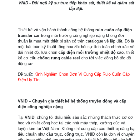
VNID - Đội ngũ kỹ sư trực tiếp khảo sát, thiết kế và giám sát
lắp đặt.
Thiết kế và vận hành thành công hệ thống
rulo cuốn cáp điện
transfer car
trong môi trường công nghiệp nặng không đơn
thuần là mua một thiết bị sẵn có trên catalogue về lắp đặt. Đó là
một bài toán kỹ thuật tổng hòa đòi hỏi sự tính toán chính xác về
dải nhiệt độ, lựa chọn
cáp điện môi trường nhiệt độ cao
, thiết
kế cơ cấu
chống rung cable reel
cho tới việc đồng bộ tốc độ
động cơ.
Đề xuất:
Kinh Nghiệm Chọn Đơn Vị Cung Cấp Rulo Cuốn Cáp
Điện Uy Tín
VNID – Chuyên gia thiết kế hệ thống truyền động và cấp
điện công nghiệp nặng
Tại
VNID
, chúng tôi thấu hiểu sâu sắc những thách thức cơ cơ
học và nhiệt động học tại các nhà máy thép, xưởng đúc và
luyện kim tại Việt Nam. Không chỉ cung cấp các thiết bị nâng hạ
tiêu chuẩn như
cầu trục, cổng trục
, VNID còn là đơn vị chuyên
sâu trong việc chế tạo
transfer car
và thiết kế đồng bộ các
hệ