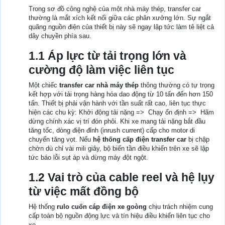
Trong sơ đồ công nghệ của một nhà máy thép, transfer car
thường là mắt xích kết nối giữa các phân xưởng lớn. Sự ngắt
quãng nguồn điện của thiết bị này sẽ ngay lập tức làm tê liệt cả
dây chuyền phía sau.
1.1 Áp lực từ tải trọng lớn và
cường độ làm việc liên tục
Một chiếc
transfer car nhà máy thép
thông thường có tự trọng
kết hợp với tải trọng hàng hóa dao động từ 10 tấn đến hơn 150
tấn. Thiết bị phải vận hành với tần suất rất cao, liên tục thực
hiện các chu kỳ: Khởi động tải nặng => Chạy ổn định => Hãm
dừng chính xác vị trí đón phôi. Khi xe mang tải nặng bắt đầu
tăng tốc, dòng điện đỉnh (inrush current) cấp cho motor di
chuyển tăng vọt. Nếu
hệ thống cấp điện transfer car
bị chập
chờn dù chỉ vài mili giây, bộ biến tần điều khiển trên xe sẽ lập
tức báo lỗi sụt áp và dừng máy đột ngột.
1.2 Vai trò của cable reel và hệ lụy
từ việc mất đồng bộ
Hệ thống
rulo cuốn cáp điện xe goòng
chịu trách nhiệm cung
cấp toàn bộ nguồn động lực và tín hiệu điều khiển liên tục cho
xe.