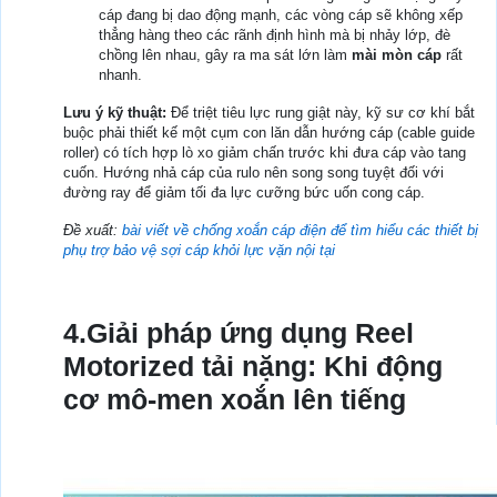
cáp đang bị dao động mạnh, các vòng cáp sẽ không xếp
thẳng hàng theo các rãnh định hình mà bị nhảy lớp, đè
chồng lên nhau, gây ra ma sát lớn làm
mài mòn cáp
rất
nhanh.
Lưu ý kỹ thuật:
Để triệt tiêu lực rung giật này, kỹ sư cơ khí bắt
buộc phải thiết kế một cụm con lăn dẫn hướng cáp (cable guide
roller) có tích hợp lò xo giảm chấn trước khi đưa cáp vào tang
cuốn. Hướng nhả cáp của rulo nên song song tuyệt đối với
đường ray để giảm tối đa lực cưỡng bức uốn cong cáp.
Đề xuất:
bài viết về chống xoắn cáp điện để tìm hiểu các thiết bị
phụ trợ bảo vệ sợi cáp khỏi lực vặn nội tại
4.Giải pháp ứng dụng Reel
Motorized tải nặng: Khi động
cơ mô-men xoắn lên tiếng