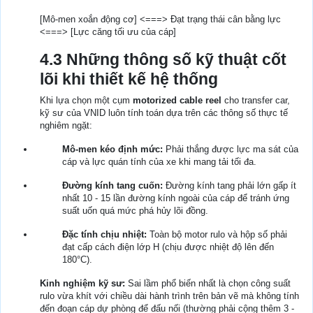
[Mô-men xoắn động cơ] <===> Đạt trạng thái cân bằng lực
<===> [Lực căng tối ưu của cáp]
4.3 Những thông số kỹ thuật cốt
lõi khi thiết kế hệ thống
Khi lựa chọn một cụm
motorized cable reel
cho transfer car,
kỹ sư của VNID luôn tính toán dựa trên các thông số thực tế
nghiêm ngặt:
Mô-men kéo định mức:
Phải thắng được lực ma sát của
cáp và lực quán tính của xe khi mang tải tối đa.
Đường kính tang cuốn:
Đường kính tang phải lớn gấp ít
nhất 10 - 15 lần đường kính ngoài của cáp để tránh ứng
suất uốn quá mức phá hủy lõi đồng.
Đặc tính chịu nhiệt:
Toàn bộ motor rulo và hộp số phải
đạt cấp cách điện lớp H (chịu được nhiệt độ lên đến
180°C).
Kinh nghiệm kỹ sư:
Sai lầm phổ biến nhất là chọn công suất
rulo vừa khít với chiều dài hành trình trên bản vẽ mà không tính
đến đoạn cáp dự phòng để đấu nối (thường phải cộng thêm 3 -