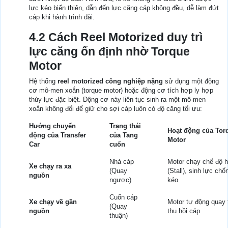
lực kéo biến thiên, dẫn đến lực căng cáp không đều, dễ làm đứt
cáp khi hành trình dài.
4.2 Cách Reel Motorized duy trì
lực căng ổn định nhờ Torque
Motor
Hệ thống
reel motorized công nghiệp nặng
sử dụng một động
cơ mô-men xoắn (torque motor) hoặc động cơ tích hợp ly hợp
thủy lực đặc biệt. Động cơ này liên tục sinh ra một mô-men
xoắn không đổi để giữ cho sợi cáp luôn có độ căng tối ưu:
Hướng chuyển
Trạng thái
Hoạt động của Tor
động của Transfer
của Tang
Motor
Car
cuốn
Nhả cáp
Motor chạy chế độ 
Xe chạy ra xa
(Quay
(Stall), sinh lực chố
nguồn
ngược)
kéo
Cuốn cáp
Xe chạy về gần
Motor tự động quay 
(Quay
nguồn
thu hồi cáp
thuận)