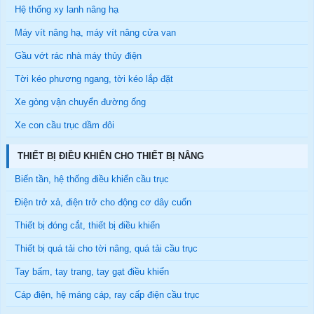
Hệ thống xy lanh nâng hạ
Máy vít nâng hạ, máy vít nâng cửa van
Gầu vớt rác nhà máy thủy điện
Tời kéo phương ngang, tời kéo lắp đặt
Xe gòng vận chuyển đường ống
Xe con cầu trục dầm đôi
THIẾT BỊ ĐIỀU KHIỂN CHO THIẾT BỊ NÂNG
Biến tần, hệ thống điều khiển cầu trục
Điện trở xả, điện trở cho động cơ dây cuốn
Thiết bị đóng cắt, thiết bị điều khiển
Thiết bị quá tải cho tời nâng, quá tải cầu trục
Tay bấm, tay trang, tay gạt điều khiển
Cáp điện, hệ máng cáp, ray cấp điện cầu trục