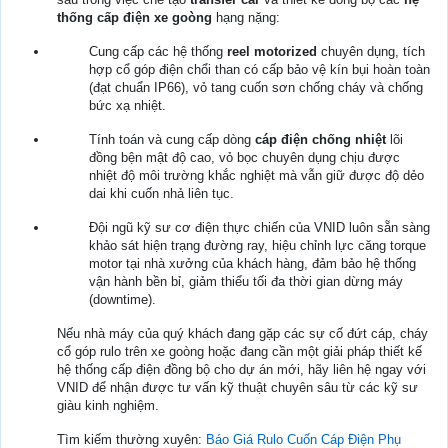
thống cấp điện xe goòng
hạng nặng:
Cung cấp các hệ thống
reel motorized
chuyên dụng, tích
hợp cổ góp điện chổi than có cấp bảo vệ kín bụi hoàn toàn
(đạt chuẩn IP66), vỏ tang cuốn sơn chống cháy và chống
bức xạ nhiệt.
Tính toán và cung cấp dòng
cáp điện chống nhiệt
lõi
đồng bện mật độ cao, vỏ bọc chuyên dụng chịu được
nhiệt độ môi trường khắc nghiệt mà vẫn giữ được độ dẻo
dai khi cuốn nhả liên tục.
Đội ngũ kỹ sư cơ điện thực chiến của VNID luôn sẵn sàng
khảo sát hiện trạng đường ray, hiệu chỉnh lực căng torque
motor tại nhà xưởng của khách hàng, đảm bảo hệ thống
vận hành bền bỉ, giảm thiểu tối đa thời gian dừng máy
(downtime).
Nếu nhà máy của quý khách đang gặp các sự cố đứt cáp, cháy
cổ góp rulo trên xe goòng hoặc đang cần một giải pháp thiết kế
hệ thống cấp điện đồng bộ cho dự án mới, hãy liên hệ ngay với
VNID để nhận được tư vấn kỹ thuật chuyên sâu từ các kỹ sư
giàu kinh nghiệm.
Tìm kiếm thường xuyên:
Báo Giá Rulo Cuốn Cáp Điện Phụ