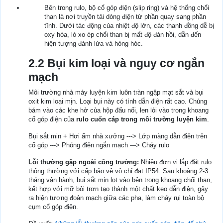
Bên trong rulo, bộ cổ góp điện (slip ring) và hệ thống chổi
than là nơi truyền tải dòng điện từ phần quay sang phần
tĩnh. Dưới tác động của nhiệt độ lớn, các thanh đồng dễ bị
oxy hóa, lò xo ép chổi than bị mất độ đàn hồi, dẫn đến
hiện tượng đánh lửa và hỏng hóc.
2.2 Bụi kim loại và nguy cơ ngắn
mạch
Môi trường nhà máy luyện kim luôn tràn ngập mạt sắt và bụi
oxit kim loại mịn. Loại bụi này có tính dẫn điện rất cao. Chúng
bám vào các khe hở của hộp đấu nối, len lỏi vào trong khoang
cổ góp điện của
rulo cuốn cáp trong môi trường luyện kim
.
Bụi sắt mịn + Hơi ẩm nhà xưởng ---> Lớp màng dẫn điện trên
cổ góp ---> Phóng điện ngắn mạch ---> Cháy rulo
Lỗi thường gặp ngoài công trường:
Nhiều đơn vị lắp đặt rulo
thông thường với cấp bảo vệ vỏ chỉ đạt IP54. Sau khoảng 2-3
tháng vận hành, bụi sắt mịn lọt vào bên trong khoang chổi than,
kết hợp với mỡ bôi trơn tạo thành một chất keo dẫn điện, gây
ra hiện tượng đoản mạch giữa các pha, làm cháy rụi toàn bộ
cụm cổ góp điện.