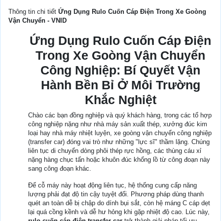
Thông tin chi tiết
Ứng Dụng Rulo Cuốn Cáp Điện Trong Xe Goòng
Vận Chuyển - VNID
Ứng Dụng Rulo Cuốn Cáp Điện
Trong Xe Goòng Vận Chuyển
Công Nghiệp: Bí Quyết Vận
Hành Bền Bỉ Ở Môi Trường
Khắc Nghiệt
Chào các bạn đồng nghiệp và quý khách hàng, trong các tổ hợp
công nghiệp nặng như nhà máy sản xuất thép, xưởng đúc kim
loại hay nhà máy nhiệt luyện, xe goòng vận chuyển công nghiệp
(transfer car) đóng vai trò như những "lực sĩ" thầm lặng. Chúng
liên tục di chuyển dòng phôi thép rực hồng, các thùng cáu xỉ
nặng hàng chục tấn hoặc khuôn đúc khổng lồ từ công đoạn này
sang công đoạn khác.
Để cỗ máy này hoạt động liên tục, hệ thống cung cấp năng
lượng phải đạt độ tin cậy tuyệt đối. Phương pháp dùng thanh
quét an toàn dễ bị chập do dính bụi sắt, còn hệ máng C cáp dẹt
lại quá cồng kềnh và dễ hư hỏng khi gặp nhiệt độ cao. Lúc này,
rulo cuốn cáp điện transfer car
trở thành giải pháp tối ưu