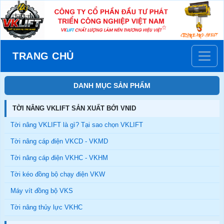
TRANG CHỦ
DANH MỤC SẢN PHẨM
TỜI NÂNG VKLIFT SẢN XUẤT BỞI VNID
Tời nâng VKLIFT là gì? Tại sao chọn VKLIFT
Tời nâng cáp điện VKCD - VKMD
Tời nâng cáp điện VKHC - VKHM
Tời kéo đồng bộ chạy điện VKW
Máy vít đồng bộ VKS
Tời nâng thủy lực VKHC