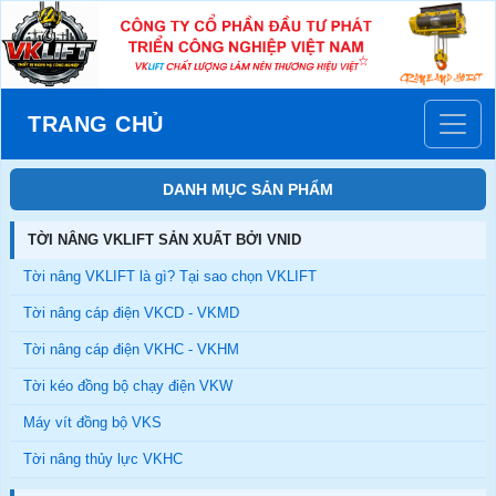
TRANG CHỦ
DANH MỤC SẢN PHẨM
TỜI NÂNG VKLIFT SẢN XUẤT BỞI VNID
Tời nâng VKLIFT là gì? Tại sao chọn VKLIFT
Tời nâng cáp điện VKCD - VKMD
Tời nâng cáp điện VKHC - VKHM
Tời kéo đồng bộ chạy điện VKW
Máy vít đồng bộ VKS
Tời nâng thủy lực VKHC