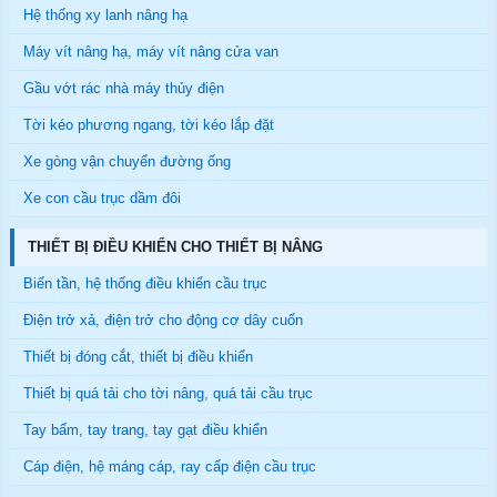
Hệ thống xy lanh nâng hạ
Máy vít nâng hạ, máy vít nâng cửa van
Gầu vớt rác nhà máy thủy điện
Tời kéo phương ngang, tời kéo lắp đặt
Xe gòng vận chuyển đường ống
Xe con cầu trục dầm đôi
THIẾT BỊ ĐIỀU KHIỂN CHO THIẾT BỊ NÂNG
Biến tần, hệ thống điều khiển cầu trục
Điện trở xả, điện trở cho động cơ dây cuốn
Thiết bị đóng cắt, thiết bị điều khiển
Thiết bị quá tải cho tời nâng, quá tải cầu trục
Tay bấm, tay trang, tay gạt điều khiển
Cáp điện, hệ máng cáp, ray cấp điện cầu trục