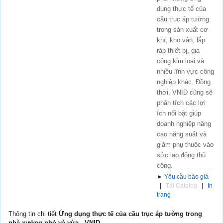
dụng thực tế của
cầu trục áp tường
trong sản xuất cơ
khí, kho vận, lắp
ráp thiết bị, gia
công kim loại và
nhiều lĩnh vực công
nghiệp khác. Đồng
thời, VNID cũng sẽ
phân tích các lợi
ích nổi bật giúp
doanh nghiệp nâng
cao năng suất và
giảm phụ thuộc vào
sức lao động thủ
công.
►
Yêu cầu báo giá
|
Tải Catalog
|
In
trang
Thông tin chi tiết
Ứng dụng thực tế của cầu trục áp tường trong
nhà xưởng nhỏ và vừa - VNID