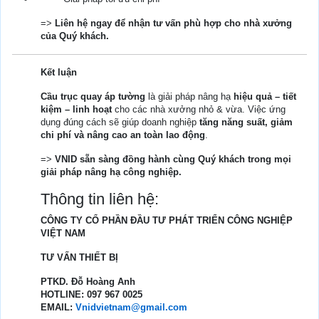
=>
Liên hệ ngay để nhận tư vấn phù hợp cho nhà xưởng
của Quý khách.
Kết luận
Cầu trục quay áp tường
là giải pháp nâng hạ
hiệu quả – tiết
kiệm – linh hoạt
cho các nhà xưởng nhỏ & vừa. Việc ứng
dụng đúng cách sẽ giúp doanh nghiệp
tăng năng suất, giảm
chi phí và nâng cao an toàn lao động
.
=>
VNID sẵn sàng đồng hành cùng Quý khách trong mọi
giải pháp nâng hạ công nghiệp.
Thông tin liên hệ:
CÔNG TY CỔ PHẦN ĐẦU TƯ PHÁT TRIỂN CÔNG NGHIỆP
VIỆT NAM
TƯ VẤN THIẾT BỊ
PTKD. Đỗ Hoàng Anh
HOTLINE: 097 967 0025
EMAIL:
Vnidvietnam@gmail.com