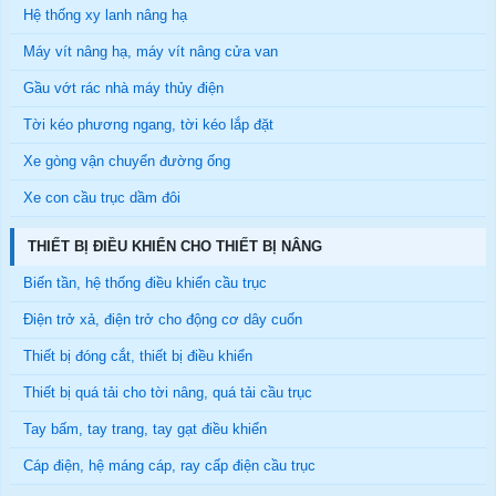
Hệ thống xy lanh nâng hạ
Máy vít nâng hạ, máy vít nâng cửa van
Gầu vớt rác nhà máy thủy điện
Tời kéo phương ngang, tời kéo lắp đặt
Xe gòng vận chuyển đường ống
Xe con cầu trục dầm đôi
THIẾT BỊ ĐIỀU KHIỂN CHO THIẾT BỊ NÂNG
Biến tần, hệ thống điều khiển cầu trục
Điện trở xả, điện trở cho động cơ dây cuốn
Thiết bị đóng cắt, thiết bị điều khiển
Thiết bị quá tải cho tời nâng, quá tải cầu trục
Tay bấm, tay trang, tay gạt điều khiển
Cáp điện, hệ máng cáp, ray cấp điện cầu trục