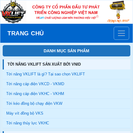
TRANG CHỦ
DANH MỤC SẢN PHẨM
TỜI NÂNG VKLIFT SẢN XUẤT BỞI VNID
Tời nâng VKLIFT là gì? Tại sao chọn VKLIFT
Tời nâng cáp điện VKCD - VKMD
Tời nâng cáp điện VKHC - VKHM
Tời kéo đồng bộ chạy điện VKW
Máy vít đồng bộ VKS
Tời nâng thủy lực VKHC