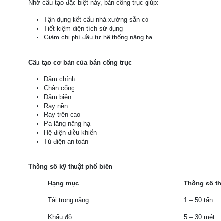
Nhờ cấu tạo đặc biệt này, bán cổng trục giúp:
Tận dụng kết cấu nhà xưởng sẵn có
Tiết kiệm diện tích sử dụng
Giảm chi phí đầu tư hệ thống nâng hạ
Cấu tạo cơ bản của bán cổng trục
Dầm chính
Chân cổng
Dầm biên
Ray nền
Ray trên cao
Pa lăng nâng hạ
Hệ điện điều khiển
Tủ điện an toàn
Thông số kỹ thuật phổ biến
Hạng mục
Thông số t
Tải trọng nâng
1 – 50 tấn
Khẩu độ
5 – 30 mét