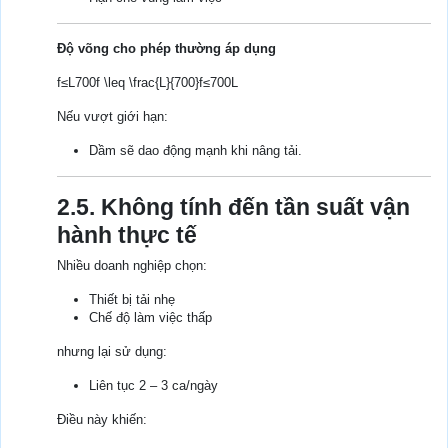
Độ võng cho phép thường áp dụng
f≤L700f \leq \frac{L}{700}f≤700L​
Nếu vượt giới hạn:
Dầm sẽ dao động mạnh khi nâng tải.
2.5. Không tính đến tần suất vận
hành thực tế
Nhiều doanh nghiệp chọn:
Thiết bị tải nhẹ
Chế độ làm việc thấp
nhưng lại sử dụng:
Liên tục 2 – 3 ca/ngày
Điều này khiến: