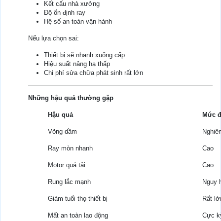
Kết cấu nhà xưởng
Độ ổn định ray
Hệ số an toàn vận hành
Nếu lựa chọn sai:
Thiết bị sẽ nhanh xuống cấp
Hiệu suất nâng hạ thấp
Chi phí sửa chữa phát sinh rất lớn
Những hậu quả thường gặp
Hậu quả
Mức đ
Võng dầm
Nghiê
Ray mòn nhanh
Cao
Motor quá tải
Cao
Rung lắc mạnh
Nguy 
Giảm tuổi thọ thiết bị
Rất lớ
Mất an toàn lao động
Cực k