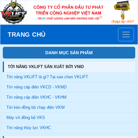
TRANG CHỦ
DANH MỤC SẢN PHẨM
TỜI NÂNG VKLIFT SẢN XUẤT BỞI VNID
Tời nâng VKLIFT là gì? Tại sao chọn VKLIFT
Tời nâng cáp điện VKCD - VKMD
Tời nâng cáp điện VKHC - VKHM
Tời kéo đồng bộ chạy điện VKW
Máy vít đồng bộ VKS
Tời nâng thủy lực VKHC