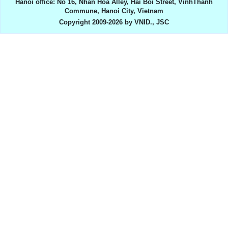
Hanoi office: No 16, Nhan Hoa Alley, Hai Boi Street, VinhThanh
Commune, Hanoi City, Vietnam
Copyright 2009-2026 by VNID., JSC