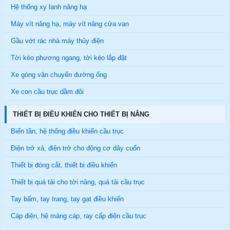
Hệ thống xy lanh nâng hạ
Máy vít nâng hạ, máy vít nâng cửa van
Gầu vớt rác nhà máy thủy điện
Tời kéo phương ngang, tời kéo lắp đặt
Xe gòng vận chuyển đường ống
Xe con cầu trục dầm đôi
THIẾT BỊ ĐIỀU KHIỂN CHO THIẾT BỊ NÂNG
Biến tần, hệ thống điều khiển cầu trục
Điện trở xả, điện trở cho động cơ dây cuốn
Thiết bị đóng cắt, thiết bị điều khiển
Thiết bị quá tải cho tời nâng, quá tải cầu trục
Tay bấm, tay trang, tay gạt điều khiển
Cáp điện, hệ máng cáp, ray cấp điện cầu trục