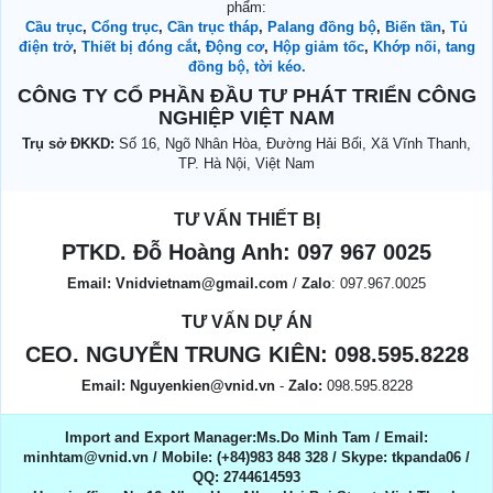
phẩm:
Cầu trục
,
Cổng trục
,
Cần trục tháp
,
Palang đồng bộ
,
Biến tần
,
Tủ
điện trở
,
Thiết bị đóng cắt
,
Động cơ
,
Hộp giảm tốc
,
Khớp nối, tang
đồng bộ, tời kéo.
CÔNG TY CỔ PHẦN ĐẦU TƯ PHÁT TRIỂN CÔNG
NGHIỆP VIỆT NAM
Trụ sở ĐKKD:
Số 16, Ngõ Nhân Hòa, Đường Hải Bối, Xã Vĩnh Thanh,
TP. Hà Nội, Việt Nam
TƯ VẤN THIẾT BỊ
PTKD. Đỗ Hoàng Anh:
097 967 0025
Email:
Vnidvietnam@gmail.com
/
Zalo
: 097.967.0025
TƯ VẤN DỰ ÁN
CEO. NGUYỄN TRUNG KIÊN:
098.595.8228
Email:
Nguyenkien@vnid.vn
-
Zalo:
098.595.8228
Import and Export Manager:Ms.Do Minh Tam / Email:
minhtam@vnid.vn / Mobile​:​ (+84)983 848 328 / Skype: tkpanda06 /
QQ: 2744614593