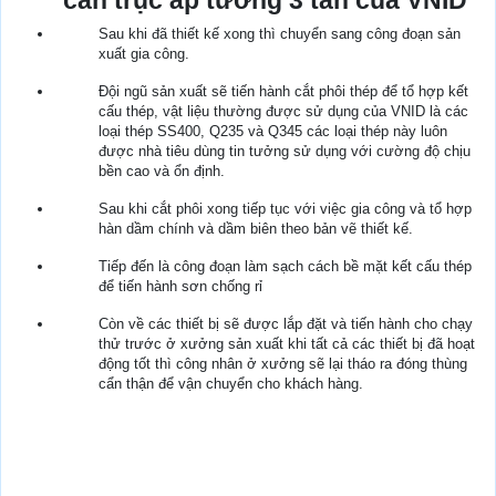
cần trục áp tường 3 tấn của VNID
Sau khi đã thiết kế xong thì chuyển sang công đoạn sản
xuất gia công.
Đội ngũ sản xuất sẽ tiến hành cắt phôi thép để tổ hợp kết
cấu thép, vật liệu thường được sử dụng của VNID là các
loại thép SS400, Q235 và Q345 các loại thép này luôn
được nhà tiêu dùng tin tưởng sử dụng với cường độ chịu
bền cao và ổn định.
Sau khi cắt phôi xong tiếp tục với việc gia công và tổ hợp
hàn dầm chính và dầm biên theo bản vẽ thiết kế.
Tiếp đến là công đoạn làm sạch cách bề mặt kết cấu thép
để tiến hành sơn chống rỉ
Còn về các thiết bị sẽ được lắp đặt và tiến hành cho chạy
thử trước ở xưởng sản xuất khi tất cả các thiết bị đã hoạt
động tốt thì công nhân ở xưởng sẽ lại tháo ra đóng thùng
cẩn thận để vận chuyển cho khách hàng.