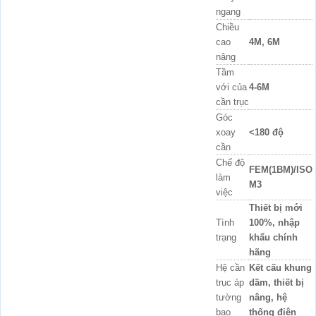
ngang
Chiều
cao
4M, 6M
nâng
Tầm
với của
4-6M
cần trục
Góc
xoay
<180 độ
cần
Chế độ
FEM(1BM)/ISO
làm
M3
việc
Thiết bị mới
Tình
100%, nhập
trạng
khẩu chính
hãng
Hệ cần
Kết cấu khung
trục áp
dầm, thiết bị
tường
nâng, hệ
bao
thống điện