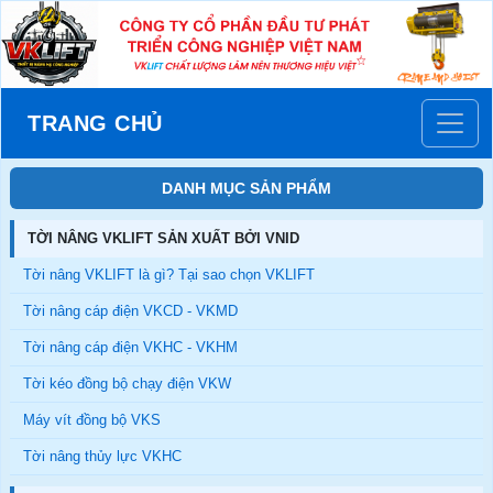
TRANG CHỦ
DANH MỤC SẢN PHẨM
TỜI NÂNG VKLIFT SẢN XUẤT BỞI VNID
Tời nâng VKLIFT là gì? Tại sao chọn VKLIFT
Tời nâng cáp điện VKCD - VKMD
Tời nâng cáp điện VKHC - VKHM
Tời kéo đồng bộ chạy điện VKW
Máy vít đồng bộ VKS
Tời nâng thủy lực VKHC