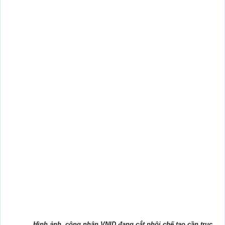
Hình ảnh công nhân VNID đang cắt phôi chế tạo cần trục