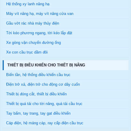
Hệ thống xy lanh nâng hạ
Máy vít nâng hạ, máy vít nâng cửa van
Gầu vớt rác nhà máy thủy điện
Tời kéo phương ngang, tời kéo lắp đặt
Xe gòng vận chuyển đường ống
Xe con cầu trục dầm đôi
THIẾT BỊ ĐIỀU KHIỂN CHO THIẾT BỊ NÂNG
Biến tần, hệ thống điều khiển cầu trục
Điện trở xả, điện trở cho động cơ dây cuốn
Thiết bị đóng cắt, thiết bị điều khiển
Thiết bị quá tải cho tời nâng, quá tải cầu trục
Tay bấm, tay trang, tay gạt điều khiển
Cáp điện, hệ máng cáp, ray cấp điện cầu trục