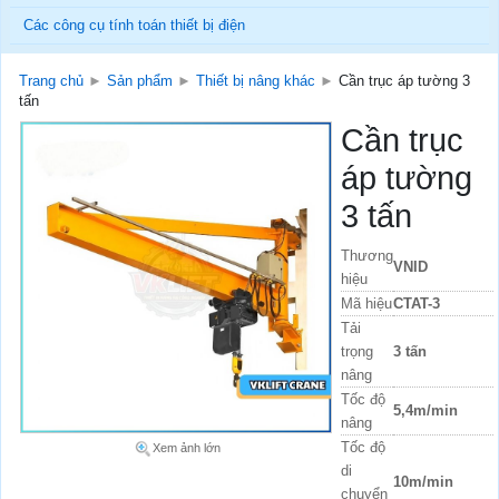
Các công cụ tính toán thiết bị điện
Trang chủ
►
Sản phẩm
►
Thiết bị nâng khác
►
Cần trục áp tường 3
tấn
Cần trục
áp tường
3 tấn
Thương
VNID
hiệu
Mã hiệu
CTAT-3
Tải
trọng
3 tấn
nâng
Tốc độ
5,4m/min
nâng
Tốc độ
Xem ảnh lớn
di
10m/min
chuyển