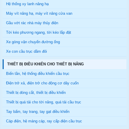
Hệ thống xy lanh nâng hạ
Máy vít nâng hạ, máy vít nâng cửa van
Gầu vớt rác nhà máy thủy điện
Tời kéo phương ngang, tời kéo lắp đặt
Xe gòng vận chuyển đường ống
Xe con cầu trục dầm đôi
THIẾT BỊ ĐIỀU KHIỂN CHO THIẾT BỊ NÂNG
Biến tần, hệ thống điều khiển cầu trục
Điện trở xả, điện trở cho động cơ dây cuốn
Thiết bị đóng cắt, thiết bị điều khiển
Thiết bị quá tải cho tời nâng, quá tải cầu trục
Tay bấm, tay trang, tay gạt điều khiển
Cáp điện, hệ máng cáp, ray cấp điện cầu trục