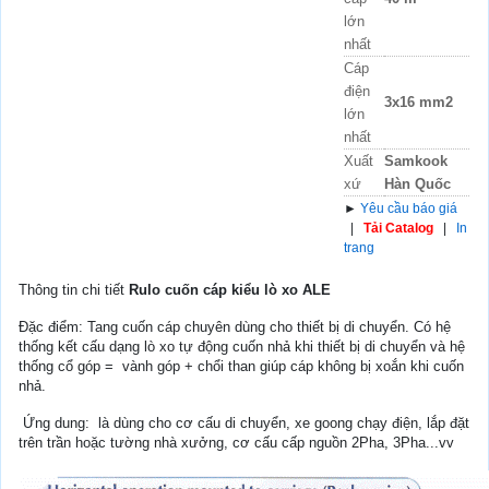
lớn
nhất
Cáp
điện
3x16 mm2
lớn
nhất
Xuất
Samkook
xứ
Hàn Quốc
►
Yêu cầu báo giá
|
Tải Catalog
|
In
trang
Thông tin chi tiết
Rulo cuốn cáp kiểu lò xo ALE
Đặc điểm: Tang cuốn cáp chuyên dùng cho thiết bị di chuyển. Có hệ
thống kết cấu dạng lò xo tự động cuốn nhả khi thiết bị di chuyển và hệ
thống cổ góp = vành góp + chổi than giúp cáp không bị xoắn khi cuốn
nhả.
Ứng dung: là dùng cho cơ cấu di chuyển, xe goong chạy điện, lắp đặt
trên trần hoặc tường nhà xưởng, cơ cấu cấp nguồn 2Pha, 3Pha...vv