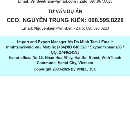
Email:
Vnidvietnam@gmail.com
/
Zalo
: 097.967.0025
TƯ VẤN DỰ ÁN
CEO. NGUYỄN TRUNG KIÊN:
098.595.8228
Email:
Nguyenkien@vnid.vn
-
Zalo:
098.595.8228
Import and Export Manager:Ms.Do Minh Tam / Email:
minhtam@vnid.vn / Mobile​:​ (+84)983 848 328 / Skype: tkpanda06 /
QQ: 2744614593
Hanoi office: No 16, Nhan Hoa Alley, Hai Boi Street, VinhThanh
Commune, Hanoi City, Vietnam
Copyright 2009-2026 by VNID., JSC