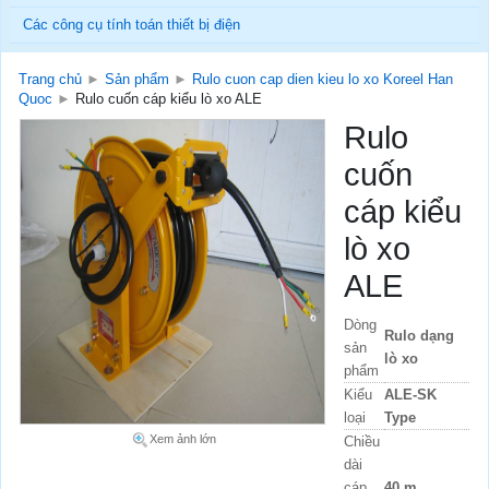
Các công cụ tính toán thiết bị điện
Trang chủ
►
Sản phẩm
►
Rulo cuon cap dien kieu lo xo Koreel Han
Quoc
►
Rulo cuốn cáp kiểu lò xo ALE
Rulo
cuốn
cáp kiểu
lò xo
ALE
Dòng
Rulo dạng
sản
lò xo
phẩm
Kiểu
ALE-SK
loại
Type
Xem ảnh lớn
Chiều
dài
cáp
40 m