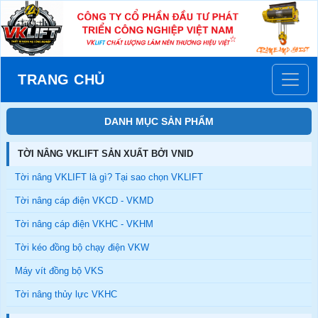
TRANG CHỦ
DANH MỤC SẢN PHẨM
TỜI NÂNG VKLIFT SẢN XUẤT BỞI VNID
Tời nâng VKLIFT là gì? Tại sao chọn VKLIFT
Tời nâng cáp điện VKCD - VKMD
Tời nâng cáp điện VKHC - VKHM
Tời kéo đồng bộ chạy điện VKW
Máy vít đồng bộ VKS
Tời nâng thủy lực VKHC