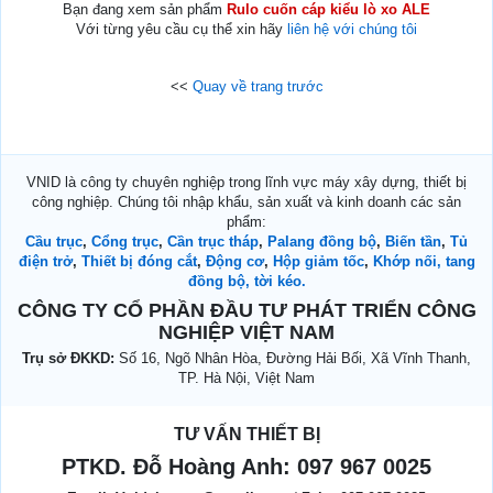
Bạn đang xem sản phẩm
Rulo cuốn cáp kiểu lò xo ALE
Với từng yêu cầu cụ thể xin hãy
liên hệ với chúng tôi
<<
Quay về trang trước
VNID là công ty chuyên nghiệp trong lĩnh vực máy xây dựng, thiết bị
công nghiệp. Chúng tôi nhập khẩu, sản xuất và kinh doanh các sản
phẩm:
Cầu trục
,
Cổng trục
,
Cần trục tháp
,
Palang đồng bộ
,
Biến tần
,
Tủ
điện trở
,
Thiết bị đóng cắt
,
Động cơ
,
Hộp giảm tốc
,
Khớp nối, tang
đồng bộ, tời kéo.
CÔNG TY CỔ PHẦN ĐẦU TƯ PHÁT TRIỂN CÔNG
NGHIỆP VIỆT NAM
Trụ sở ĐKKD:
Số 16, Ngõ Nhân Hòa, Đường Hải Bối, Xã Vĩnh Thanh,
TP. Hà Nội, Việt Nam
TƯ VẤN THIẾT BỊ
PTKD. Đỗ Hoàng Anh:
097 967 0025