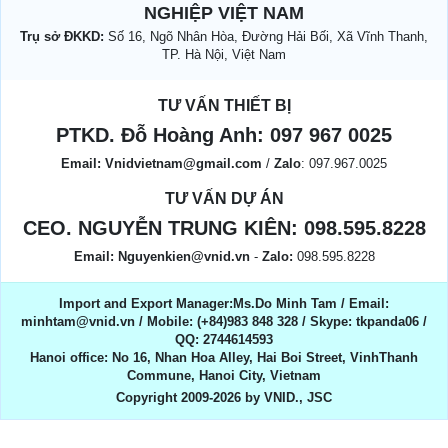
NGHIỆP VIỆT NAM
Trụ sở ĐKKD:
Số 16, Ngõ Nhân Hòa, Đường Hải Bối, Xã Vĩnh Thanh,
TP. Hà Nội, Việt Nam
TƯ VẤN THIẾT BỊ
PTKD. Đỗ Hoàng Anh:
097 967 0025
Email:
Vnidvietnam@gmail.com
/
Zalo
: 097.967.0025
TƯ VẤN DỰ ÁN
CEO. NGUYỄN TRUNG KIÊN:
098.595.8228
Email:
Nguyenkien@vnid.vn
-
Zalo:
098.595.8228
Import and Export Manager:Ms.Do Minh Tam / Email:
minhtam@vnid.vn / Mobile​:​ (+84)983 848 328 / Skype: tkpanda06 /
QQ: 2744614593
Hanoi office: No 16, Nhan Hoa Alley, Hai Boi Street, VinhThanh
Commune, Hanoi City, Vietnam
Copyright 2009-2026 by VNID., JSC