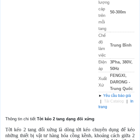
lượng
cáp
50-300m
trên
mỗi
tang
Chế
độ
Trung Bình
làm
việc
Điện
3Pha, 380V,
áp
50Hz
FENGXI,
Xuất
DARONG -
Xứ
Trung Quốc
►
Yêu cầu báo giá
|
Tải Catalog
|
In
trang
Thông tin chi tiết
Tời kéo 2 tang dạng đối xứng
Tời kéo 2 tang đối xứng là dòng tời kéo chuyên dụng để kéo
những thiết bị vật tư hàng hóa cồng kềnh, khoảng cách giữa 2