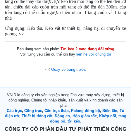
tang có thể thay đổi được, lực kéo trên mỗi tang có thể lên đến 20
tấn, chiều dài cáp cuốn trên mỗi tang có thể lên đến 300m. cáp
trên tang có thể cuốn ngược chiều nhau 1 tang cuốn và 1 tang
nhả
Ứng dụng: Kéo tàu, Kéo vật tư thiết bị, nâng hạ, di chuyển xe
goong..vv
Bạn đang xem sản phẩm
Tời kéo 2 tang dạng đối xứng
Với từng yêu cầu cụ thể xin hãy
liên hệ với chúng tôi
<<
Quay về trang trước
VNID là công ty chuyên nghiệp trong lĩnh vực máy xây dựng, thiết bị
công nghiệp. Chúng tôi nhập khẩu, sản xuất và kinh doanh các sản
phẩm:
Cầu trục
,
Cổng trục
,
Cần trục tháp
,
Palang đồng bộ
,
Biến tần
,
Tủ
điện trở
,
Thiết bị đóng cắt
,
Động cơ
,
Hộp giảm tốc
,
Khớp nối, tang
đồng bộ, tời kéo.
CÔNG TY CỔ PHẦN ĐẦU TƯ PHÁT TRIỂN CÔNG