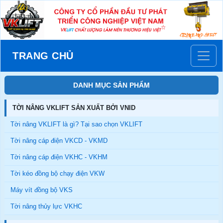
TRANG CHỦ
DANH MỤC SẢN PHẨM
TỜI NÂNG VKLIFT SẢN XUẤT BỞI VNID
Tời nâng VKLIFT là gì? Tại sao chọn VKLIFT
Tời nâng cáp điện VKCD - VKMD
Tời nâng cáp điện VKHC - VKHM
Tời kéo đồng bộ chạy điện VKW
Máy vít đồng bộ VKS
Tời nâng thủy lực VKHC