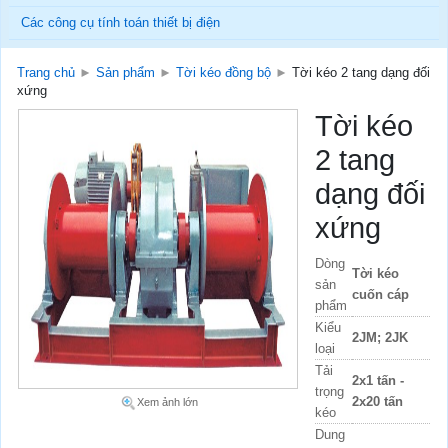
Các công cụ tính toán thiết bị điện
Trang chủ
►
Sản phẩm
►
Tời kéo đồng bộ
►
Tời kéo 2 tang dạng đối
xứng
Tời kéo
2 tang
dạng đối
xứng
Dòng
Tời kéo
sản
cuốn cáp
phẩm
Kiểu
2JM; 2JK
loại
Tải
2x1 tấn -
trọng
2x20 tấn
Xem ảnh lớn
kéo
Dung