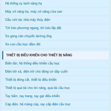
Hệ thống xy lanh nâng hạ
Máy vít nâng hạ, máy vít nâng cửa van
Gầu vớt rác nhà máy thủy điện
Tời kéo phương ngang, tời kéo lắp đặt
Xe gòng vận chuyển đường ống
Xe con cầu trục dầm đôi
THIẾT BỊ ĐIỀU KHIỂN CHO THIẾT BỊ NÂNG
Biến tần, hệ thống điều khiển cầu trục
Điện trở xả, điện trở cho động cơ dây cuốn
Thiết bị đóng cắt, thiết bị điều khiển
Thiết bị quá tải cho tời nâng, quá tải cầu trục
Tay bấm, tay trang, tay gạt điều khiển
Cáp điện, hệ máng cáp, ray cấp điện cầu trục