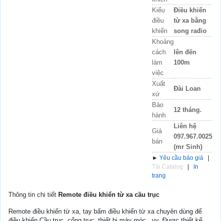
Kiểu
Điều khiển
điều
từ xa bằng
khiển
song rađio
Khoảng
cách
lên đến
làm
100m
việc
Xuất
Đài Loan
xứ
Bảo
12 tháng.
hành
Liên hệ
Giá
097.967.0025
bán
(mr Sinh)
►
Yêu cầu báo giá
|
Tải Catalog
|
In
trang
Thông tin chi tiết
Remote điều khiển từ xa cầu trục
Remote điều khiển từ xa, tay bấm điều khiển từ xa chuyên dùng để
điều khiển Cầu trục, cổng trục, thiết bị máy móc...vv. Được thiết kế