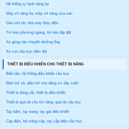
Hệ thống xy lanh nâng hạ
Máy vít nâng hạ, máy vít nâng cửa van
Gầu vớt rác nhà máy thủy điện
Tời kéo phương ngang, tời kéo lắp đặt
Xe gòng vận chuyển đường ống
Xe con cầu trục dầm đôi
THIẾT BỊ ĐIỀU KHIỂN CHO THIẾT BỊ NÂNG
Biến tần, hệ thống điều khiển cầu trục
Điện trở xả, điện trở cho động cơ dây cuốn
Thiết bị đóng cắt, thiết bị điều khiển
Thiết bị quá tải cho tời nâng, quá tải cầu trục
Tay bấm, tay trang, tay gạt điều khiển
Cáp điện, hệ máng cáp, ray cấp điện cầu trục