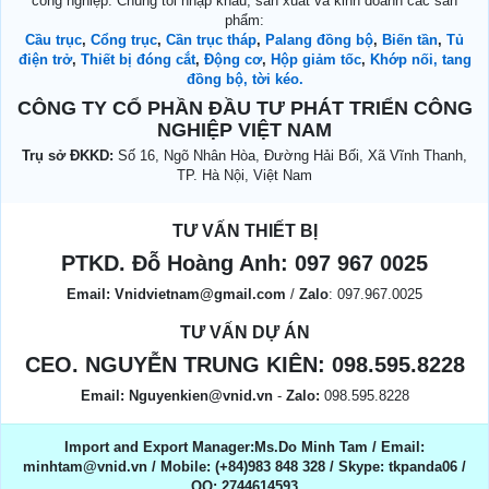
công nghiệp. Chúng tôi nhập khẩu, sản xuất và kinh doanh các sản
phẩm:
Cầu trục
,
Cổng trục
,
Cần trục tháp
,
Palang đồng bộ
,
Biến tần
,
Tủ
điện trở
,
Thiết bị đóng cắt
,
Động cơ
,
Hộp giảm tốc
,
Khớp nối, tang
đồng bộ, tời kéo.
CÔNG TY CỔ PHẦN ĐẦU TƯ PHÁT TRIỂN CÔNG
NGHIỆP VIỆT NAM
Trụ sở ĐKKD:
Số 16, Ngõ Nhân Hòa, Đường Hải Bối, Xã Vĩnh Thanh,
TP. Hà Nội, Việt Nam
TƯ VẤN THIẾT BỊ
PTKD. Đỗ Hoàng Anh:
097 967 0025
Email:
Vnidvietnam@gmail.com
/
Zalo
: 097.967.0025
TƯ VẤN DỰ ÁN
CEO. NGUYỄN TRUNG KIÊN:
098.595.8228
Email:
Nguyenkien@vnid.vn
-
Zalo:
098.595.8228
Import and Export Manager:Ms.Do Minh Tam / Email:
minhtam@vnid.vn / Mobile​:​ (+84)983 848 328 / Skype: tkpanda06 /
QQ: 2744614593