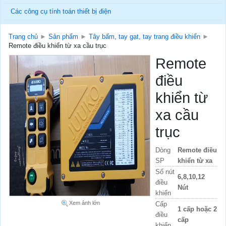
Các công cụ tính toán thiết bị điện
Trang chủ
►
Sản phẩm
►
Tây bấm, tay gạt, tay trang điều khiển
►
Remote điều khiển từ xa cầu trục
Remote
điều
khiển từ
xa cầu
trục
Dòng
Remote điều
SP
khiển từ xa
Số nút
6,8,10,12
điều
Nút
khiển
Xem ảnh lớn
Cấp
1 cấp hoặc 2
điều
cấp
khiển