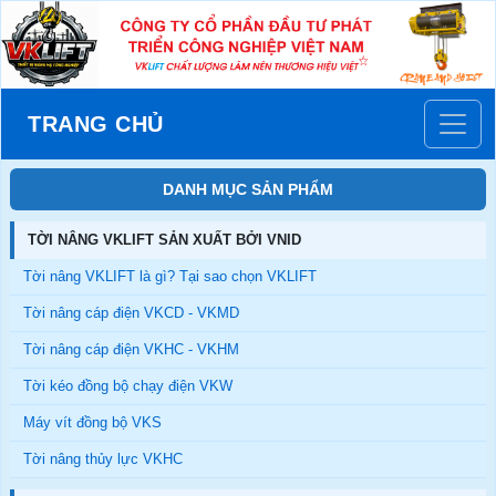
TRANG CHỦ
DANH MỤC SẢN PHẨM
TỜI NÂNG VKLIFT SẢN XUẤT BỞI VNID
Tời nâng VKLIFT là gì? Tại sao chọn VKLIFT
Tời nâng cáp điện VKCD - VKMD
Tời nâng cáp điện VKHC - VKHM
Tời kéo đồng bộ chạy điện VKW
Máy vít đồng bộ VKS
Tời nâng thủy lực VKHC