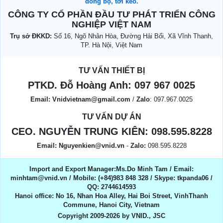
đồng bộ, tời kéo.
CÔNG TY CỔ PHẦN ĐẦU TƯ PHÁT TRIỂN CÔNG
NGHIỆP VIỆT NAM
Trụ sở ĐKKD:
Số 16, Ngõ Nhân Hòa, Đường Hải Bối, Xã Vĩnh Thanh,
TP. Hà Nội, Việt Nam
TƯ VẤN THIẾT BỊ
PTKD. Đỗ Hoàng Anh:
097 967 0025
Email:
Vnidvietnam@gmail.com
/
Zalo
: 097.967.0025
TƯ VẤN DỰ ÁN
CEO. NGUYỄN TRUNG KIÊN:
098.595.8228
Email:
Nguyenkien@vnid.vn
-
Zalo:
098.595.8228
Import and Export Manager:Ms.Do Minh Tam / Email:
minhtam@vnid.vn / Mobile​:​ (+84)983 848 328 / Skype: tkpanda06 /
QQ: 2744614593
Hanoi office: No 16, Nhan Hoa Alley, Hai Boi Street, VinhThanh
Commune, Hanoi City, Vietnam
Copyright 2009-2026 by VNID., JSC