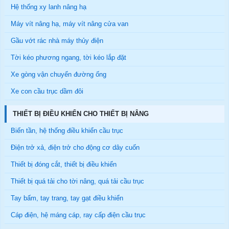
Hệ thống xy lanh nâng hạ
Máy vít nâng hạ, máy vít nâng cửa van
Gầu vớt rác nhà máy thủy điện
Tời kéo phương ngang, tời kéo lắp đặt
Xe gòng vận chuyển đường ống
Xe con cầu trục dầm đôi
THIẾT BỊ ĐIỀU KHIỂN CHO THIẾT BỊ NÂNG
Biến tần, hệ thống điều khiển cầu trục
Điện trở xả, điện trở cho động cơ dây cuốn
Thiết bị đóng cắt, thiết bị điều khiển
Thiết bị quá tải cho tời nâng, quá tải cầu trục
Tay bấm, tay trang, tay gạt điều khiển
Cáp điện, hệ máng cáp, ray cấp điện cầu trục