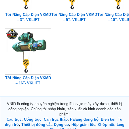
Tời Nâng Cáp Điện VKMD
Tời Nâng Cáp Điện VKMD
Tời Nâng Cáp Đi
– 3T- VKLIFT
– 5T- VKLIFT
– 10T- VKLI
Tời Nâng Cáp Điện VKMD
– 16T- VKLIFT
VNID là công ty chuyên nghiệp trong lĩnh vực máy xây dựng, thiết bị
công nghiệp. Chúng tôi nhập khẩu, sản xuất và kinh doanh các sản
phẩm:
Cầu trục
,
Cổng trục
,
Cần trục tháp
,
Palang đồng bộ
,
Biến tần
,
Tủ
điện trở
,
Thiết bị đóng cắt
,
Động cơ
,
Hộp giảm tốc
,
Khớp nối, tang