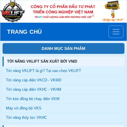
TRANG CHỦ
DANH MỤC SẢN PHẨM
TỜI NÂNG VKLIFT SẢN XUẤT BỞI VNID
Tời nâng VKLIFT là gì? Tại sao chọn VKLIFT
Tời nâng cáp điện VKCD - VKMD
Tời nâng cáp điện VKHC - VKHM
Tời kéo đồng bộ chạy điện VKW
Máy vít đồng bộ VKS
Tời nâng thủy lực VKHC