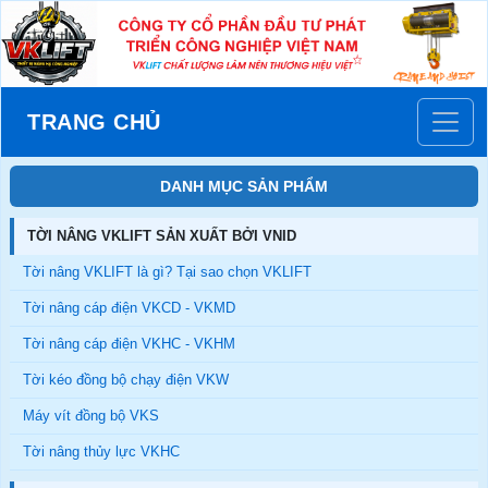
TRANG CHỦ
DANH MỤC SẢN PHẨM
TỜI NÂNG VKLIFT SẢN XUẤT BỞI VNID
Tời nâng VKLIFT là gì? Tại sao chọn VKLIFT
Tời nâng cáp điện VKCD - VKMD
Tời nâng cáp điện VKHC - VKHM
Tời kéo đồng bộ chạy điện VKW
Máy vít đồng bộ VKS
Tời nâng thủy lực VKHC