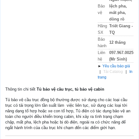
Bảo
lệch pha,
vệ
mất pha,
dòng rò
Hãng
Triết Giang -
SX
TQ
Bảo
12 tháng
hành
Liên
097.967.0025
hệ
(Mr Sinh)
►
Yêu cầu báo giá
|
Tải Catalog
|
In
trang
Thông tin chi tiết
Tủ bảo vệ cầu trục, tủ bảo vệ cabin
Tủ bảo vệ cầu trục đồng bộ thường được sử dụng cho các loại cầu
trục có tải trọng lớn tần suất làm việc liên tục, sử dụng các loại tời
nâng dạng tổ hợp hoặc xe con tổ hợp, Tủ điện có tác dụng bảo vệ an
toàn cho người điều khiển trong cabin, khi xảy ra tình trạng chạm
chập, mất pha, lệch pha hoặc bị dò điện, ngoài ra có chức năng để
ngắt hành trình của cầu trục khi chạm đến các điểm giới hạn.