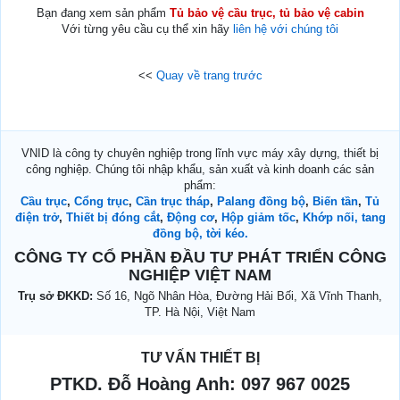
Bạn đang xem sản phẩm
Tủ bảo vệ cầu trục, tủ bảo vệ cabin
Với từng yêu cầu cụ thể xin hãy
liên hệ với chúng tôi
<<
Quay về trang trước
VNID là công ty chuyên nghiệp trong lĩnh vực máy xây dựng, thiết bị
công nghiệp. Chúng tôi nhập khẩu, sản xuất và kinh doanh các sản
phẩm:
Cầu trục
,
Cổng trục
,
Cần trục tháp
,
Palang đồng bộ
,
Biến tần
,
Tủ
điện trở
,
Thiết bị đóng cắt
,
Động cơ
,
Hộp giảm tốc
,
Khớp nối, tang
đồng bộ, tời kéo.
CÔNG TY CỔ PHẦN ĐẦU TƯ PHÁT TRIỂN CÔNG
NGHIỆP VIỆT NAM
Trụ sở ĐKKD:
Số 16, Ngõ Nhân Hòa, Đường Hải Bối, Xã Vĩnh Thanh,
TP. Hà Nội, Việt Nam
TƯ VẤN THIẾT BỊ
PTKD. Đỗ Hoàng Anh:
097 967 0025