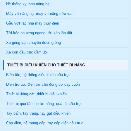
Hệ thống xy lanh nâng hạ
Máy vít nâng hạ, máy vít nâng cửa van
Gầu vớt rác nhà máy thủy điện
Tời kéo phương ngang, tời kéo lắp đặt
Xe gòng vận chuyển đường ống
Xe con cầu trục dầm đôi
THIẾT BỊ ĐIỀU KHIỂN CHO THIẾT BỊ NÂNG
Biến tần, hệ thống điều khiển cầu trục
Điện trở xả, điện trở cho động cơ dây cuốn
Thiết bị đóng cắt, thiết bị điều khiển
Thiết bị quá tải cho tời nâng, quá tải cầu trục
Tay bấm, tay trang, tay gạt điều khiển
Cáp điện, hệ máng cáp, ray cấp điện cầu trục