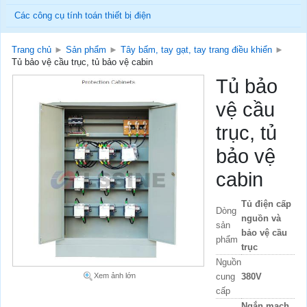
Các công cụ tính toán thiết bị điện
Trang chủ
►
Sản phẩm
►
Tây bấm, tay gạt, tay trang điều khiển
►
Tủ bảo vệ cầu trục, tủ bảo vệ cabin
Tủ bảo
vệ cầu
trục, tủ
bảo vệ
cabin
Tủ điện cấp
Dòng
nguồn và
sản
bảo vệ cầu
phẩm
trục
Nguồn
Xem ảnh lớn
cung
380V
cấp
Ngắn mạch,